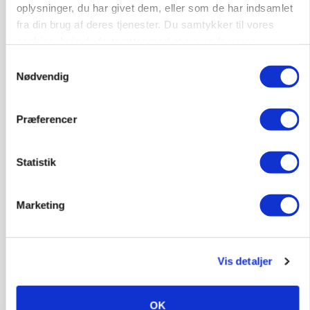
oplysninger, du har givet dem, eller som de har indsamlet
Annonce
fra din brug af deres tjenester. Du samtykker til vores
cookies, hvis du fortsætter med at anvende vores
POLITIK
hjemmeside.
Folketinget behandler ny gødskningslov: Sådan
Samtykkevalg
kan den ændre din bedrift fra 2027
Nødvendig
Loading...
Annonce
Præferencer
Statistik
Marketing
Vis detaljer
OK