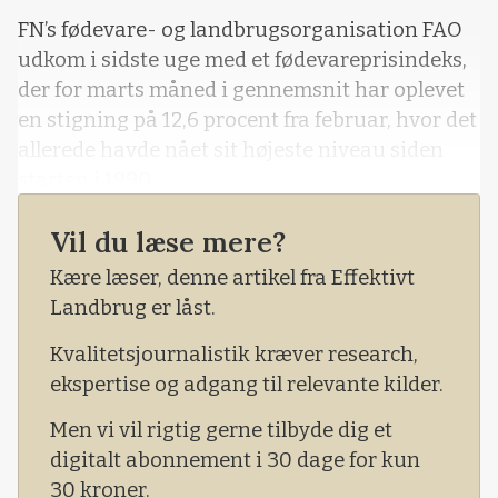
FN’s fødevare- og landbrugsorganisation FAO
udkom i sidste uge med et fødevareprisindeks,
der for marts måned i gennemsnit har oplevet
en stigning på 12,6 procent fra februar, hvor det
allerede havde nået sit højeste niveau siden
starten i 1990.
Og indekset var 33,6 procent højere end i marts
Vil du læse mere?
2021, lyder det tilmed.
Kære læser, denne artikel fra Effektivt
Landbrug er låst.
Kvalitetsjournalistik kræver research,
ekspertise og adgang til relevante kilder.
Men vi vil rigtig gerne tilbyde dig et
digitalt abonnement i 30 dage for kun
30 kroner.