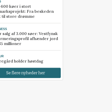
G
600 køer i stort
marksprojekt: Fra beskeden
t til store drømme
NESS
r salg af 3.000 søer: Vestfynsk
rmeringsprofil afhænder jord
85 millioner
UR
regård holder høstdag
Se flere nyheder her