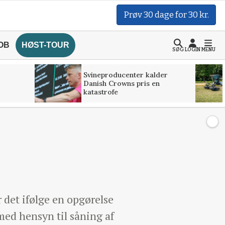
Prøv 30 dage for 30 kr.
OB
HØST-TOUR
SØG
LOGIN
MENU
Svineproducenter kalder
Danish Crowns pris en
katastrofe
 det ifølge en opgørelse
med hensyn til såning af