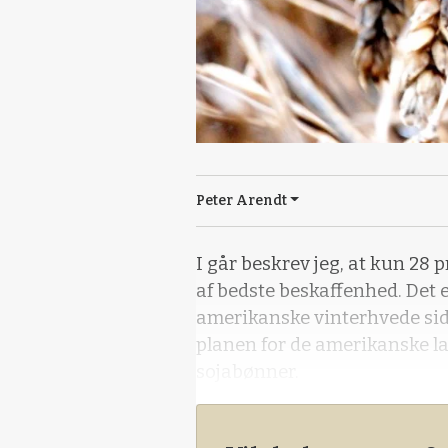
Peter Arendt
I går beskrev jeg, at kun 28
af bedste beskaffenhed. Det 
amerikanske vinterhvede side
planen for de amerikanske l
sojabønner.