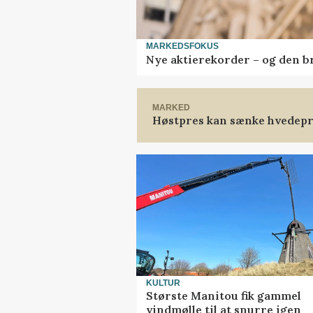
MARKEDSFOKUS
Nye aktierekorder – og den bru
MARKED
Høstpres kan sænke hvedepr
KULTUR
Største Manitou fik gammel
vindmølle til at snurre igen