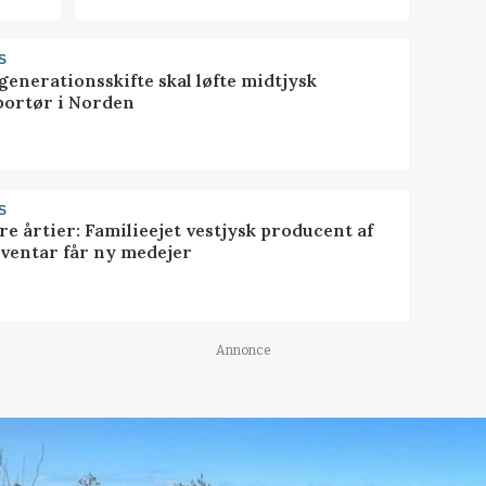
S
generationsskifte skal løfte midtjysk
portør i Norden
S
ire årtier: Familieejet vestjysk producent af
nventar får ny medejer
Annonce