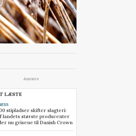
Annonce
T LÆSTE
NESS
00 stipladser skifter slagteri:
f landets største producenter
er nu grisene til Danish Crown