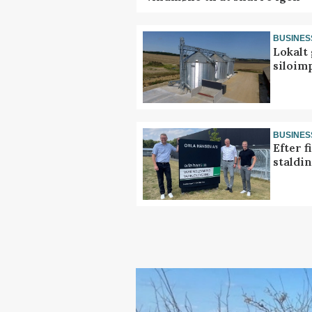
BUSINES
Lokalt 
siloim
BUSINES
Efter f
staldi