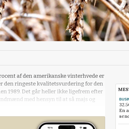
 procent af den amerikanske vinterhvede er
er den ringeste kvalitetsvurdering for den
MES
n 1989. Det går heller ikke ligefrem efter
andmænd med hensyn til at så majs og
BUSI
32.5
En a
send