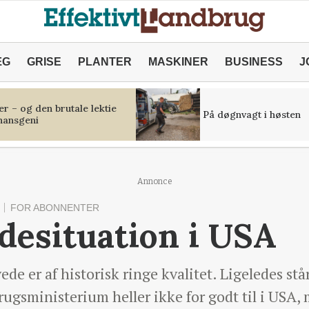
ÆG
GRISE
PLANTER
MASKINER
BUSINESS
J
r – og den brutale lektie
På døgnvagt i høsten
inansgeni
Annonce
FOR ABONNENTER
desituation i USA
e er af historisk ringe kvalitet. Ligeledes står
ugsministerium heller ikke for godt til i USA, 