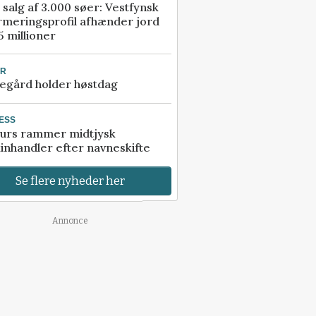
 salg af 3.000 søer: Vestfynsk
rmeringsprofil afhænder jord
5 millioner
UR
egård holder høstdag
ESS
urs rammer midtjysk
inhandler efter navneskifte
Se flere nyheder her
Annonce