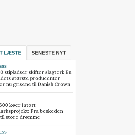
T LÆSTE
SENESTE NYT
ESS
0 stipladser skifter slagteri: En
ndets største producenter
r nu grisene til Danish Crown
00 køer i stort
arksprojekt: Fra beskeden
 til store drømme
ESS