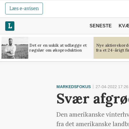
Læs e-avisen
SENESTE
KV
Det er en uskik at udlægge et
Nye aktierekorde
røgslør om økoproduktion
fra et 24-årigt f
MARKEDSFOKUS
27-04-2022 17:26
Svær afgrø
Den amerikanske vinterhved
fra det amerikanske landbr