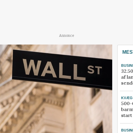
Annonce
MES
BUSIN
32.50
af la
sende
KVÆG
500-6
barm
start
BUSIN