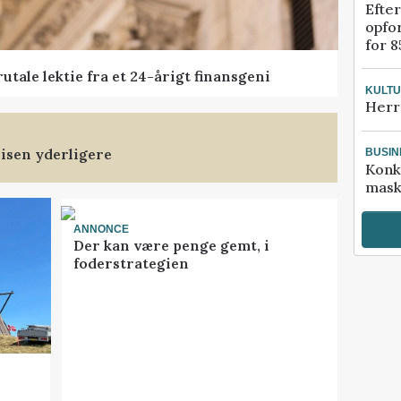
Efter
opfo
for 8
tale lektie fra et 24-årigt finansgeni
KULT
Herr
isen yderligere
BUSIN
Konk
mask
ANNONCE
Der kan være penge gemt, i
foderstrategien