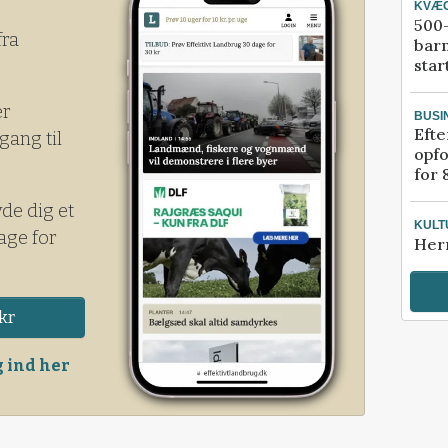
KVÆ
500-
fra
bar
star
er
BUSI
Efte
gang til
opfo
for 
yde dig et
KULT
age for
Her
kr
 ind her