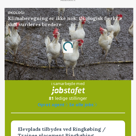
ØKOLOGI
Klimaberegning er ikke nok: Økologisk fjerkræ
skal vurderes bredere
Annonce
Loading...
Jobs
i samarbejde med
81
ledige stillinger
Opret agent
Se alle jobs
Elevplads tilbydes ved Ringkøbing /
Trainee placement Ringkøbing