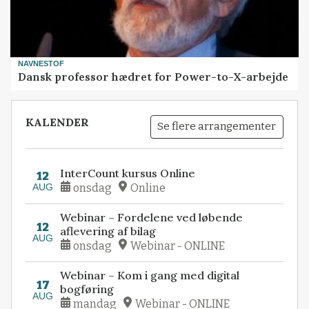
NAVNESTOF
Dansk professor hædret for Power-to-X-arbejde
KALENDER
Se flere arrangementer
InterCount kursus Online
12
AUG
onsdag
Online
Webinar – Fordelene ved løbende
12
aflevering af bilag
AUG
onsdag
Webinar - ONLINE
Webinar – Kom i gang med digital
17
bogføring
AUG
mandag
Webinar - ONLINE