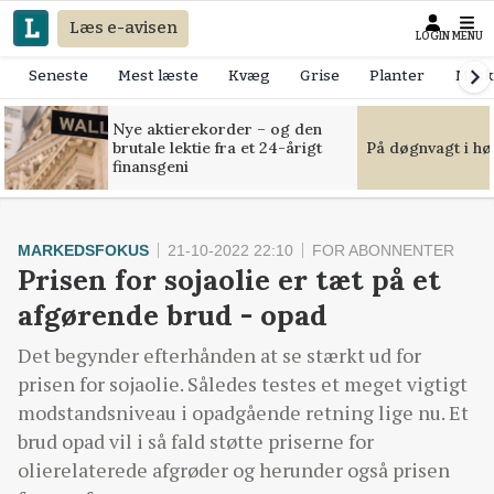
Læs e-avisen
LOGIN
MENU
Seneste
Mest læste
Kvæg
Grise
Planter
Mask
Nye aktierekorder – og den
brutale lektie fra et 24-årigt
På døgnvagt i hø
finansgeni
MARKEDSFOKUS
21-10-2022 22:10
FOR ABONNENTER
Prisen for sojaolie er tæt på et
afgørende brud - opad
Det begynder efterhånden at se stærkt ud for
prisen for sojaolie. Således testes et meget vigtigt
modstandsniveau i opadgående retning lige nu. Et
brud opad vil i så fald støtte priserne for
olierelaterede afgrøder og herunder også prisen