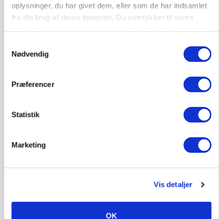
oplysninger, du har givet dem, eller som de har indsamlet
fra din brug af deres tjenester. Du samtykker til vores
Annonce
cookies, hvis du fortsætter med at anvende vores
ARRANGEMENT
hjemmeside.
Samtykkevalg
Markvandring sætter fokus på elefantgræs
Nødvendig
Loading...
Annonce
Præferencer
Statistik
Marketing
Vis detaljer
OK