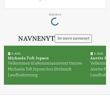
Loading...
Annonce
NAVNENYT
Se mere navnenyt
3. AUG.
3. AUG.
Michaela Toft Jepsen
Anette Pl
Velkommen til økonomiassistent trainee
Velkommen 
Michaela Toft Jepsen hos Østdansk
Anette Pl
Landboforening
Landbofor