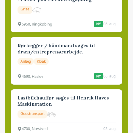
Grise
6950, Ringkøbing
06. aug.
NY
Rørlægger / håndmand søges til
dræn/entreprenørarbejde.
Anlæg
Kloak
4690, Haslev
06. aug.
NY
Lastbilchauffør søges til Henrik Haves
Maskinstation
Godstransport
4700, Næstved
03. aug.