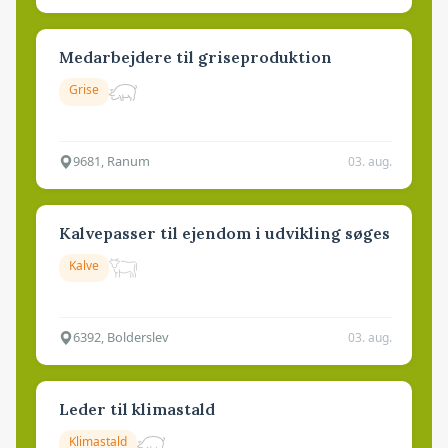
Medarbejdere til griseproduktion
Grise
9681, Ranum
03. aug.
Kalvepasser til ejendom i udvikling søges
Kalve
6392, Bolderslev
03. aug.
Leder til klimastald
Klimastald