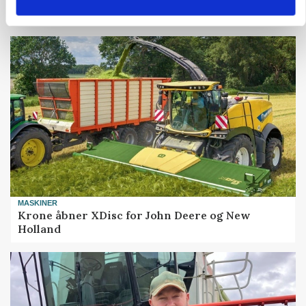
MARKED
Grisenoteringen står stille
MASKINER
Krone åbner XDisc for John Deere og New
Holland