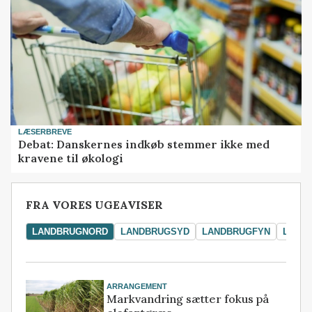
LÆSERBREVE
Debat: Danskernes indkøb stemmer ikke med
kravene til økologi
FRA VORES UGEAVISER
LANDBRUGNORD
LANDBRUGSYD
LANDBRUGFYN
LAND
ARRANGEMENT
Markvandring sætter fokus på