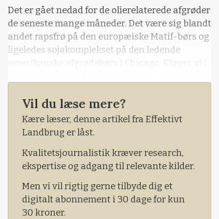
Det er gået nedad for de olierelaterede afgrøder
de seneste mange måneder. Det være sig blandt
andet rapsfrø på den europæiske Matif-børs og
ligeledes sojakomplekset på den ledende
amerikanske afgrødebørs i Chicago. Kigger vi i
den forbindelse på prisudviklingen for sojaolie
på børsen i Chicago, så kan vi konstatere, at
Vil du læse mere?
den siden sommermånederne har sat sig fra et
toppunkt i næsten 90 dollar pr. short ton til et
Kære læser, denne artikel fra Effektivt
lavpunkt i godt 55 dollar pr. short ton.
Landbrug er låst.
Kvalitetsjournalistik kræver research,
ekspertise og adgang til relevante kilder.
Men vi vil rigtig gerne tilbyde dig et
digitalt abonnement i 30 dage for kun
30 kroner.