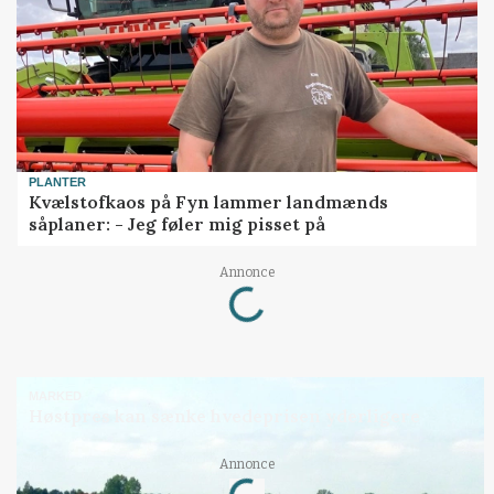
PLANTER
Kvælstofkaos på Fyn lammer landmænds
såplaner: - Jeg føler mig pisset på
Loading...
Annonce
MARKED
Høstpres kan sænke hvedeprisen yderligere
Loading...
Annonce