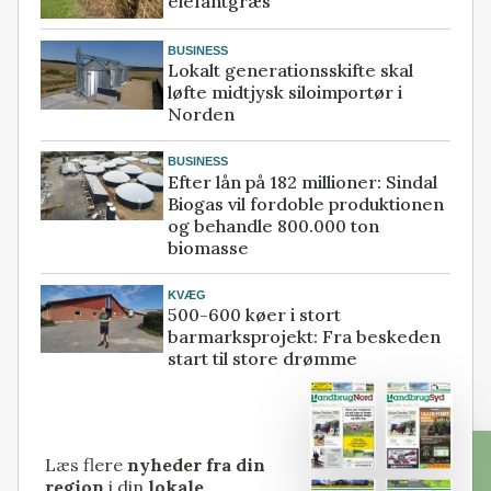
elefantgræs
BUSINESS
Lokalt generationsskifte skal
løfte midtjysk siloimportør i
Norden
BUSINESS
Efter lån på 182 millioner: Sindal
Biogas vil fordoble produktionen
og behandle 800.000 ton
biomasse
KVÆG
500-600 køer i stort
barmarksprojekt: Fra beskeden
start til store drømme
Læs flere
nyheder fra din
region
i din
lokale