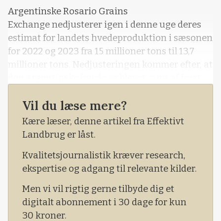
Argentinske Rosario Grains
Exchange nedjusterer igen i denne uge deres
estimat for landets hvedeproduktion i sæsonen
for 2022 og 2023 fra 15 millioner tons til 13,7
millioner tons. Nedjusteringen kommer efter, at
den argentinske hvede er blevet ramt af frost,
hvilket sker lige efter en ekstrem tørkeperiode.
Vil du læse mere?
Den forventede hvedeproduktion på 13,7
millioner tons vil i så fald være den ringeste
Kære læser, denne artikel fra Effektivt
hvedeproduktion, som det store
Landbrug er låst.
afgrødeproducerende og ikke mindst
Kvalitetsjournalistik kræver research,
afgrødeeksporterende land har oplevet i
ekspertise og adgang til relevante kilder.
Men vi vil rigtig gerne tilbyde dig et
digitalt abonnement i 30 dage for kun
30 kroner.