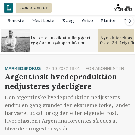
Læs e-avisen
LOGIN
MENU
Seneste
Mest læste
Kvæg
Grise
Planter
Mask
Det er en uskik at udlægge et
Nye aktierekorde
røgslør om økoproduktion
fra et 24-årigt f
MARKEDSFOKUS
27-10-2022 18:01
FOR ABONNENTER
Argentinsk hvedeproduktion
nedjusteres yderligere
Den argentinske hvedeproduktion nedjusteres
endnu en gang grundet den ekstreme tørke, landet
har været udsat for og den efterfølgende frost.
Hvedehøsten i Argentina forventes således at
blive den ringeste i syv år.