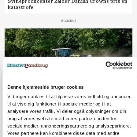
Svineproducenter kalder Danish Crowns pris en
katastrofe
Annonce
Denne hjemmeside bruger cookies
Vi bruger cookies til at tilpasse vores indhold og annoncer,
til at vise dig funktioner til sociale medier og til at
MASKINER
Forserie til selvkørende skårlægger afprøves i år
analysere vores trafik. Vi deler også oplysninger om din
brug af vores website med vores partnere inden for
Annonce
sociale medier, annonceringspartnere og analysepartnere.
Vores partnere kan kombinere disse data med andre
ARRANGEMENT