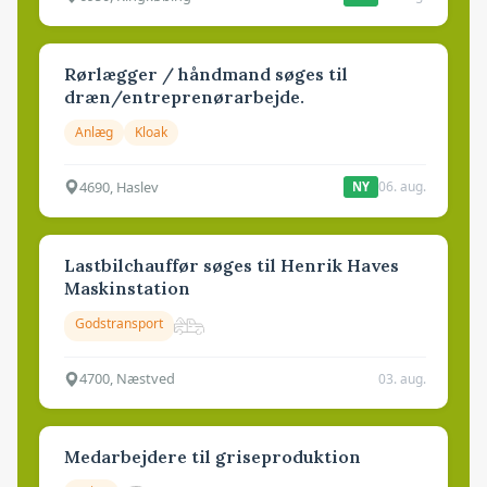
Rørlægger / håndmand søges til
dræn/entreprenørarbejde.
Anlæg
Kloak
4690, Haslev
06. aug.
NY
Lastbilchauffør søges til Henrik Haves
Maskinstation
Godstransport
4700, Næstved
03. aug.
Medarbejdere til griseproduktion