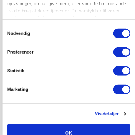
Markvandring sætter fokus på elefantgræs
oplysninger, du har givet dem, eller som de har indsamlet
fra din brug af deres tjenester. Du samtykker til vores
Loading...
Annonce
cookies, hvis du fortsætter med at anvende vores
hjemmeside.
Samtykkevalg
Nødvendig
Præferencer
Statistik
Marketing
MARKED
Vis detaljer
Grisenoteringen står stille
OK