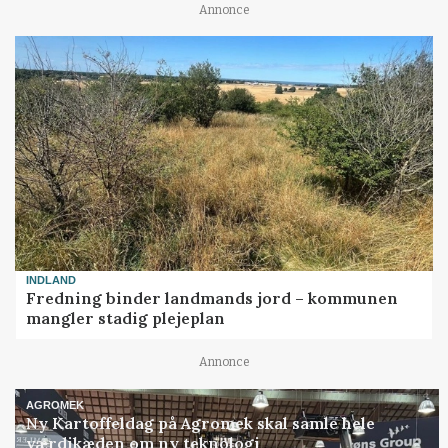
Annonce
INDLAND
Fredning binder landmands jord – kommunen
mangler stadig plejeplan
Annonce
AGROMEK
Ny Kartoffeldag på Agromek skal samle hele
værdikæden om ny teknologi