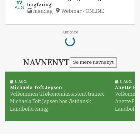
17
bogføring
AUG
mandag
Webinar - ONLINE
Loading...
Annonce
NAVNENYT
Se mere navnenyt
3. AUG.
3. AUG.
Michaela Toft Jepsen
Anette Pl
Velkommen til økonomiassistent trainee
Velkommen 
Michaela Toft Jepsen hos Østdansk
Anette Pl
Landboforening
Landbofor