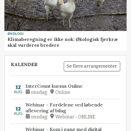
ØKOLOGI
Klimaberegning er ikke nok: Økologisk fjerkræ
skal vurderes bredere
KALENDER
Se flere arrangementer
InterCount kursus Online
12
AUG
onsdag
Online
Webinar – Fordelene ved løbende
12
aflevering af bilag
AUG
onsdag
Webinar - ONLINE
Webinar – Kom i gang med digital