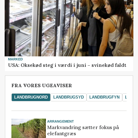
MARKED
USA: Oksekød steg i værdi i juni – svinekød faldt
FRA VORES UGEAVISER
LANDBRUGNORD
LANDBRUGSYD
LANDBRUGFYN
LAND
ARRANGEMENT
Markvandring sætter fokus på
elefantgræs