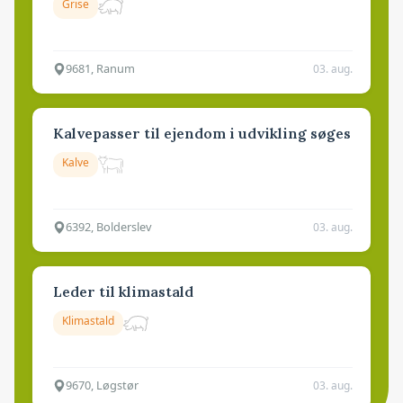
Grise
9681, Ranum
03. aug.
Kalvepasser til ejendom i udvikling søges
Kalve
6392, Bolderslev
03. aug.
Leder til klimastald
Klimastald
9670, Løgstør
03. aug.