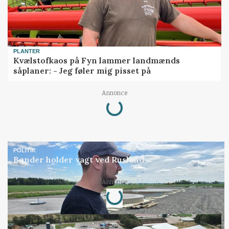
PLANTER
Kvælstofkaos på Fyn lammer landmænds
såplaner: - Jeg føler mig pisset på
Loading...
Annonce
POLITIK
Bønder holder vagt ved Rusland
Loading...
Annonce