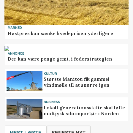
MARKED
Høstpres kan sænke hvedeprisen yderligere
ANNONCE
Der kan være penge gemt, i foderstrategien
KULTUR
Største Manitou fik gammel
vindmølle til at snurre igen
BUSINESS
Lokalt generationsskifte skal løfte
midtjysk siloimportør i Norden
MEST LÆSTE
SENESTE NYT