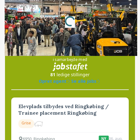
Annonce
Loading...
Jobs
i samarbejde med
81
ledige stillinger
Opret agent
Se alle jobs
Elevplads tilbydes ved Ringkøbing /
Trainee placement Ringkøbing
Grise
6950, Ringkøbing
06. aug.
NY