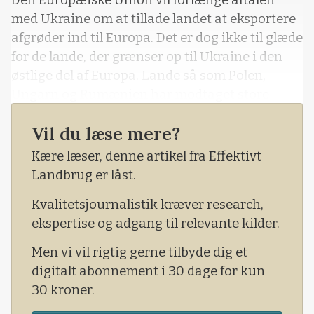
Den Europæiske Union vil forlænge aftalen
med Ukraine om at tillade landet at eksportere
afgrøder ind til Europa. Det er dog ikke til glæde
for de lande, der grænser op til Ukraine i den
østlige del af Europa. Lande så som Polen,
Ungarn og Rumænien har modtaget store
mængder af ukrainske afgrøder siden den
Vil du læse mere?
russiske invasion af landet. Det betyder, at
disse landes lagre med afgrøder er fyldt op. De
Kære læser, denne artikel fra Effektivt
store mængder med afgrøder betyder samtidig,
Landbrug er låst.
at afgrødepriser på europæisk plan har været
Kvalitetsjournalistik kræver research,
sat under
ekspertise og adgang til relevante kilder.
Men vi vil rigtig gerne tilbyde dig et
digitalt abonnement i 30 dage for kun
30 kroner.