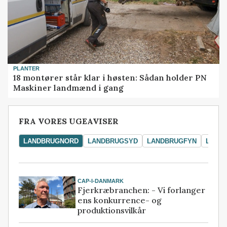
PLANTER
18 montører står klar i høsten: Sådan holder PN
Maskiner landmænd i gang
FRA VORES UGEAVISER
LANDBRUGNORD
LANDBRUGSYD
LANDBRUGFYN
LAND
CAP-I-DANMARK
Fjerkræbranchen: - Vi forlanger
ens konkurrence- og
produktionsvilkår