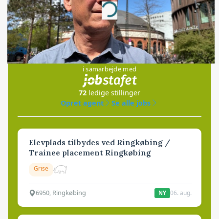
Loading...
Jobs
i samarbejde med
72
ledige stillinger
Opret agent
Se alle jobs
Elevplads tilbydes ved Ringkøbing /
Trainee placement Ringkøbing
Grise
6950, Ringkøbing
06. aug.
NY