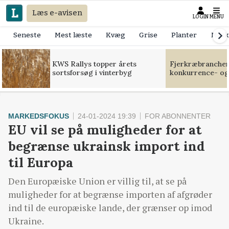
Læs e-avisen
LOGIN
MENU
Seneste
Mest læste
Kvæg
Grise
Planter
Mask
KWS Rallys topper årets
Fjerkræbranchen:
sortsforsøg i vinterbyg
konkurrence- og
MARKEDSFOKUS
24-01-2024 19:39
FOR ABONNENTER
EU vil se på muligheder for at
begrænse ukrainsk import ind
til Europa
Den Europæiske Union er villig til, at se på
muligheder for at begrænse importen af afgrøder
ind til de europæiske lande, der grænser op imod
Ukraine.