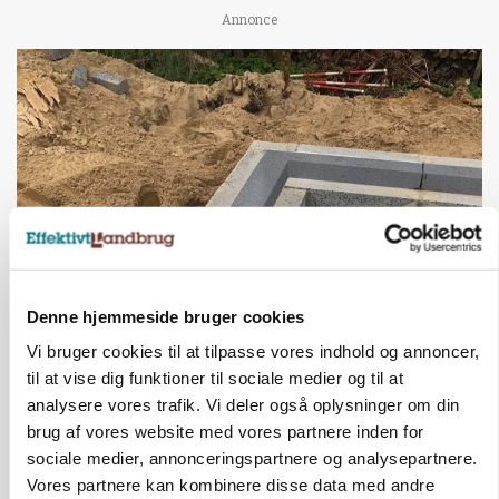
Annonce
Denne hjemmeside bruger cookies
BUSINESS
Fra mark til mur: Byggeriet kan åbne nyt
Vi bruger cookies til at tilpasse vores indhold og annoncer,
marked for biokul
til at vise dig funktioner til sociale medier og til at
analysere vores trafik. Vi deler også oplysninger om din
Annonce
brug af vores website med vores partnere inden for
sociale medier, annonceringspartnere og analysepartnere.
POLITIK
»Nu stopper I«: Landbrugsdebattør og
Vores partnere kan kombinere disse data med andre