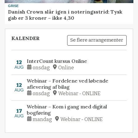
GRISE
Danish Crown slår igen i noteringsstrid: Tysk
gab er 3 kroner – ikke 4,30
KALENDER
Se flere arrangementer
InterCount kursus Online
12
AUG
onsdag
Online
Webinar – Fordelene ved løbende
12
aflevering af bilag
AUG
onsdag
Webinar - ONLINE
Webinar – Kom i gang med digital
17
bogføring
AUG
mandag
Webinar - ONLINE