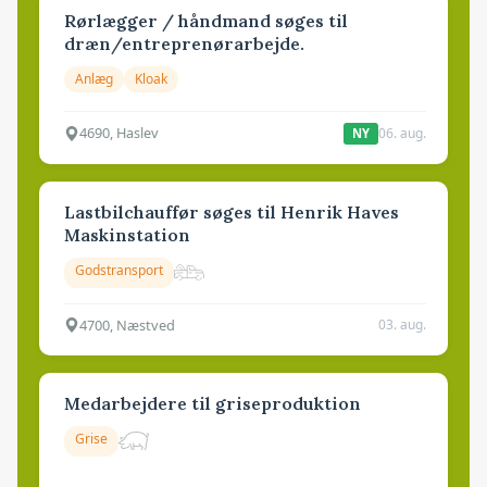
Rørlægger / håndmand søges til
dræn/entreprenørarbejde.
Anlæg
Kloak
4690, Haslev
06. aug.
NY
Lastbilchauffør søges til Henrik Haves
Maskinstation
Godstransport
4700, Næstved
03. aug.
Medarbejdere til griseproduktion
Grise