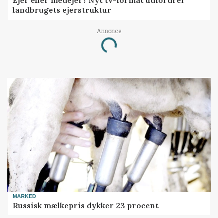
Ejer eller medejer? Nyt tv-format udfordrer
landbrugets ejerstruktur
Annonce
Loading...
MARKED
Russisk mælkepris dykker 23 procent