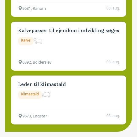
9681, Ranum
03. aug.
Kalvepasser til ejendom i udvikling søges
Kalve
6392, Bolderslev
03. aug.
Leder til klimastald
Klimastald
9670, Løgstør
03. aug.