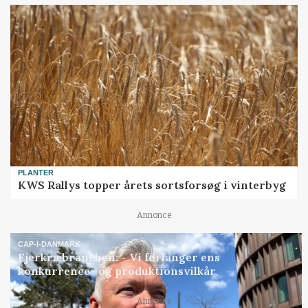
PLANTER
KWS Rallys topper årets sortsforsøg i vinterbyg
Annonce
CAP-I-DANMARK
Fjerkræbranchen: - Vi forlanger ens
konkurrence- og produktionsvilkår
Annonce