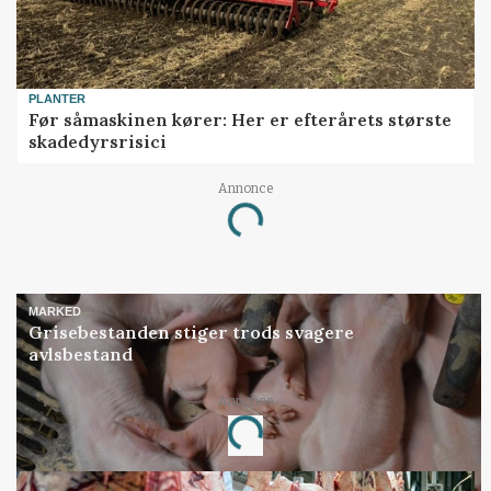
PLANTER
Før såmaskinen kører: Her er efterårets største
skadedyrsrisici
Annonce
Loading...
MARKED
Grisebestanden stiger trods svagere
avlsbestand
Annonce
Loading...