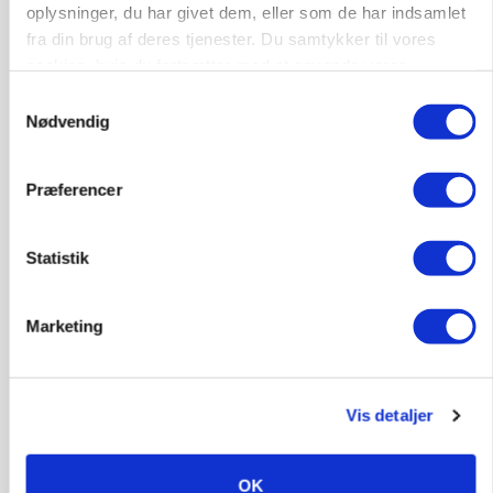
protestgruppe vil demonstrere mod ny
oplysninger, du har givet dem, eller som de har indsamlet
gødskningslov
fra din brug af deres tjenester. Du samtykker til vores
cookies, hvis du fortsætter med at anvende vores
Annonce
hjemmeside.
Loading...
Samtykkevalg
Nødvendig
Præferencer
Statistik
Marketing
POLITIK
Vis detaljer
Folketinget behandler ny gødskningslov: Sådan
kan den ændre din bedrift fra 2027
OK