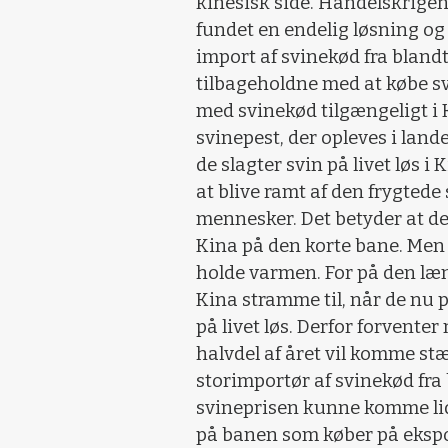
kinesisk side. Handelskrige
fundet en endelig løsning og
import af svinekød fra bland
tilbageholdne med at købe sv
med svinekød tilgængeligt i K
svinepest, der opleves i land
de slagter svin på livet løs i
at blive ramt af den frygtede 
mennesker. Det betyder at de
Kina på den korte bane. Men de
holde varmen. For på den læn
Kina stramme til, når de nu p
på livet løs. Derfor forvente
halvdel af året vil komme s
storimportør af svinekød fra 
svineprisen kunne komme lidt
på banen som køber på ekspor