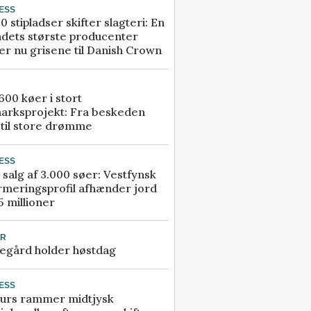
ESS
0 stipladser skifter slagteri: En
ndets største producenter
r nu grisene til Danish Crown
00 køer i stort
arksprojekt: Fra beskeden
 til store drømme
ESS
 salg af 3.000 søer: Vestfynsk
rmeringsprofil afhænder jord
5 millioner
UR
egård holder høstdag
ESS
urs rammer midtjysk