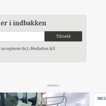
der i indbakken
Tilmeld
t accepterer du L-Mediehus A/S
Annonce
MES