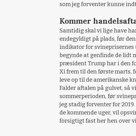
som jeg forventer kunne indt
Kommer handelsafta
Samtidig skal vi lige have h
endegyldigt på plads, før de
indikator for svinepriserne
begynde at genfinde de lidt 
præsident Trump har i den fo
Xi frem til den første marts, 
leve op til de amerikanske k
Falder aftalen på gulvet, så v
sommerperioden, før svinepris
jeg stadig forventer for 2019.
de kommende uger, vil opsvin
forsigtigt fast her hen over v