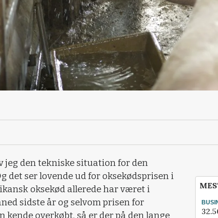
 jeg den tekniske situation for den
 det ser lovende ud for oksekødsprisen i
MES
ikansk oksekød allerede har været i
ned sidste år og selvom prisen for
BUSI
32.5
 kende overkøbt, så er der på den lange