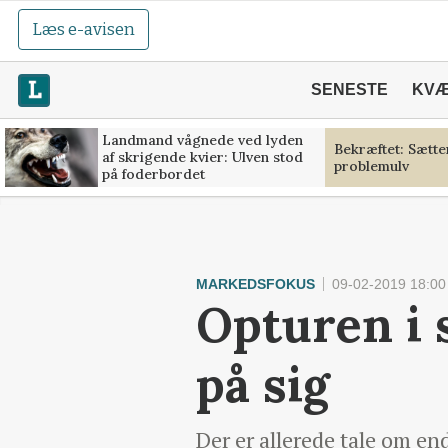
Læs e-avisen
SENESTE
KV
Landmand vågnede ved lyden
Bekræftet: Sætt
af skrigende kvier: Ulven stod
problemulv
på foderbordet
MARKEDSFOKUS
09-02-2019 18:00
Opturen i 
på sig
Der er allerede tale om en