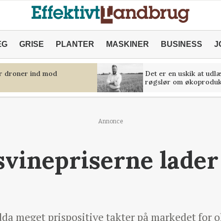
ÆG
GRISE
PLANTER
MASKINER
BUSINESS
J
er droner ind mod
Det er en uskik at udl
røgslør om økoproduk
Annonce
svinepriserne lader 
dda meget prispositive takter på markedet for 