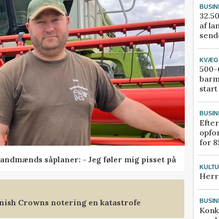
BUSIN
32.50
af la
sende
KVÆG
500-6
barm
start
BUSIN
Efter
opfo
for 8
andmænds såplaner: - Jeg føler mig pisset på
KULT
Herr
nish Crowns notering en katastrofe
BUSIN
Konk