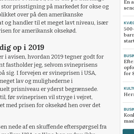
En a
 stor prisstigning på markedet for okse og
send
 blikket over på den amerikanske
at og handler til et meget lavt niveau, især
KVÆ
500-
isen for amerikansk oksekød.
bar
star
dig op i 2019
er i avisen, hvordan 2019 tegner godt for
BUSI
Efte
t fastholder jeg, selvom svineprisens
opfo
på sig. I forvejen er svineprisen i USA,
for 
 meget lav og mulighederne i
uelt prisniveau er yderst begrænsede.
KULT
Her
l, før svineprisen vil stryge i vejret,
det med prisen for oksekød hen over det
BUSI
Kon
mask
sen nede af en skuffende efterspørgsel fra