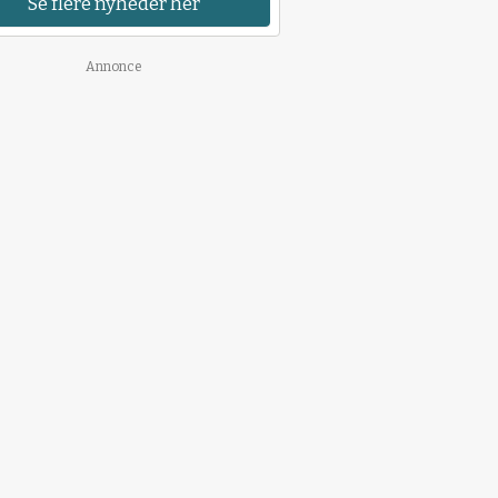
Se flere nyheder her
Annonce