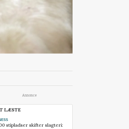
Annonce
T LÆSTE
NESS
00 stipladser skifter slagteri: