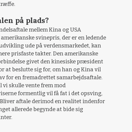
ræffe.
len på plads?
andelsaftale mellem Kina og USA
n amerikanske svinepris, der er en ledende
s udvikling ude på verdensmarkedet, kan
mere prisfaste takter. Den amerikanske
rbindelse givet den kinesiske præsident
for at beslutte sig for, om han og Kina vil
rav for en fremadrettet samarbejdsaftale.
il vi skulle vente frem mod
erne formentlig vil få fat i det opsving,
 Bliver aftale derimod en realitet indenfor
get allerede begynde at bide sig
inter.