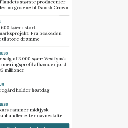
f landets største producenter
er nu grisene til Danish Crown
G
600 køer i stort
marksprojekt: Fra beskeden
t til store drømme
NESS
r salg af 3.000 søer: Vestfynsk
rmeringsprofil afhænder jord
85 millioner
UR
regård holder høstdag
NESS
kurs rammer midtjysk
inhandler efter navneskifte