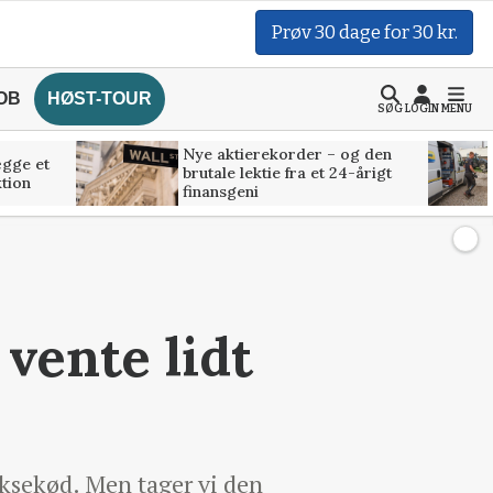
Prøv 30 dage for 30 kr.
OB
HØST-TOUR
SØG
LOGIN
MENU
Nye aktierekorder – og den
ægge et
brutale lektie fra et 24-årigt
tion
finansgeni
vente lidt
oksekød. Men tager vi den