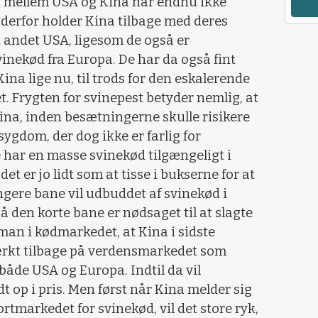
n mellem USA og Kina har endnu ikke
 derfor holder Kina tilbage med deres
t andet USA, ligesom de også er
inekød fra Europa. De har da også fint
ina lige nu, til trods for den eskalerende
et. Frygten for svinepest betyder nemlig, at
 Kina, inden besætningerne skulle risikere
sygdom, der dog ikke er farlig for
 har en masse svinekød tilgængeligt i
t er jo lidt som at tisse i bukserne for at
gere bane vil udbuddet af svinekød i
å den korte bane er nødsaget til at slagte
r man i kødmarkedet, at Kina i sidste
tærkt tilbage på verdensmarkedet som
både USA og Europa. Indtil da vil
 op i pris. Men først når Kina melder sig
tmarkedet for svinekød, vil det store ryk,