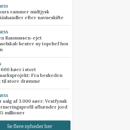
NESS
kurs rammer midtjysk
inhandler efter navneskifte
NESS
en Rasmussen-ejet
selskab henter ny topchef hos
an
G
600 køer i stort
marksprojekt: Fra beskeden
t til store drømme
NESS
r salg af 3.000 søer: Vestfynsk
rmeringsprofil afhænder jord
85 millioner
Se flere nyheder her