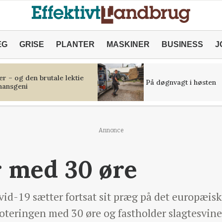
ÆG
GRISE
PLANTER
MASKINER
BUSINESS
J
r – og den brutale lektie
På døgnvagt i høsten
inansgeni
Annonce
r med 30 øre
vid-19 sætter fortsat sit præg på det europæis
teringen med 30 øre og fastholder slagtesvin