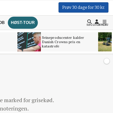
Prøv 30 dage for 30 kr.
OB
HØST-TOUR
SØG
LOGIN
MENU
Svineproducenter kalder
Danish Crowns pris en
katastrofe
ke marked for grisekød.
enoteringen.