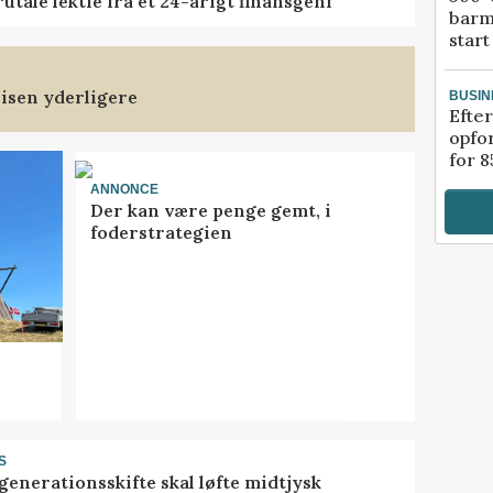
tale lektie fra et 24-årigt finansgeni
barm
start
isen yderligere
BUSIN
Efter
opfo
for 8
ANNONCE
Der kan være penge gemt, i
foderstrategien
S
generationsskifte skal løfte midtjysk