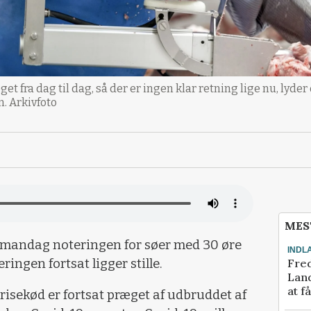
get fra dag til dag, så der er ingen klar retning lige nu, lyder
. Arkivfoto
MES
 mandag noteringen for søer med 30 øre
INDL
Fred
ringen fortsat ligger stille.
Land
at f
isekød er fortsat præget af udbruddet af