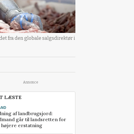
 det fra den globale salgsdirektør i
Annonce
T LÆSTE
AND
ning af landbrugsjord:
mand går til landsretten for
å højere erstatning