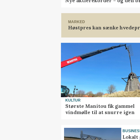
Nye aktierekorder – og den bru
MARKED
Høstpres kan sænke hvedepr
KULTUR
Største Manitou fik gammel
vindmølle til at snurre igen
BUSINES
Lokalt 