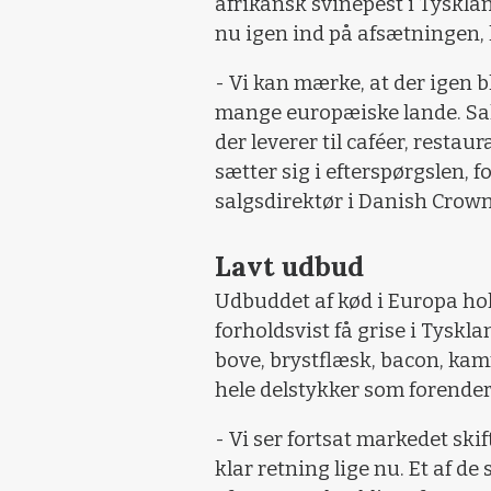
afrikansk svinepest i Tysklan
nu igen ind på afsætningen, l
- Vi kan mærke, at der igen b
mange europæiske lande. Sal
der leverer til caféer, restaur
sætter sig i efterspørgslen, f
salgsdirektør i Danish Crown
Lavt udbud
Udbuddet af kød i Europa hold
forholdsvist få grise i Tyskl
bove, brystflæsk, bacon, ka
hele delstykker som forender
- Vi ser fortsat markedet skif
klar retning lige nu. Et af d