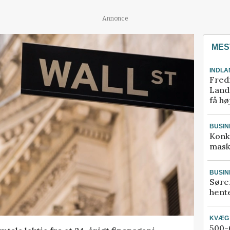
Annonce
MES
INDLA
Fred
Landm
få hø
BUSIN
Konk
mask
BUSIN
Søre
hente
KVÆG
500-6