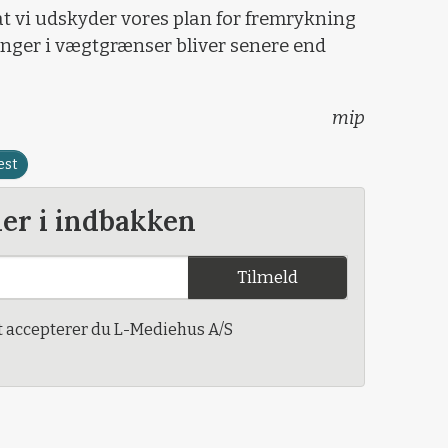
, at vi udskyder vores plan for fremrykning
inger i vægtgrænser bliver senere end
mip
est
der i indbakken
Tilmeld
t accepterer du L-Mediehus A/S