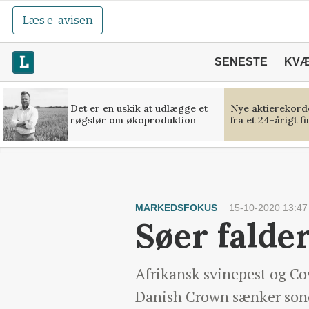
Læs e-avisen
SENESTE
KV
Det er en uskik at udlægge et
Nye aktierekorde
røgslør om økoproduktion
fra et 24-årigt f
MARKEDSFOKUS
15-10-2020 13:47
Søer falde
Afrikansk svinepest og Co
Danish Crown sænker sono