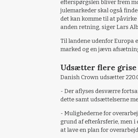
efterspørgslen bliver frem mod
julemarkeder skal også find
det kan komme til at påvirke
anden retning, siger Lars Al
Til landene udenfor Europa er
marked og en jævn afsætnin
Udsætter flere grise
Danish Crown udsætter 220.00
- Der aflyses desværre fortsa
dette samt udsættelserne medfø
- Mulighederne for overarbe
grund af efterårsferie, men 
at lave en plan for overarbejde