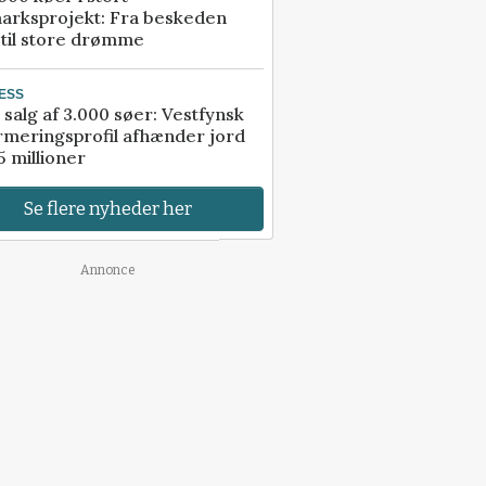
arksprojekt: Fra beskeden
 til store drømme
ESS
 salg af 3.000 søer: Vestfynsk
rmeringsprofil afhænder jord
5 millioner
Se flere nyheder her
Annonce