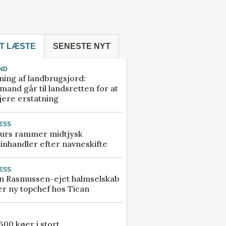
T LÆSTE
SENESTE NYT
ND
ning af landbrugsjord:
and går til landsretten for at
jere erstatning
ESS
urs rammer midtjysk
inhandler efter navneskifte
ESS
n Rasmussen-ejet halmselskab
r ny topchef hos Tican
00 køer i stort