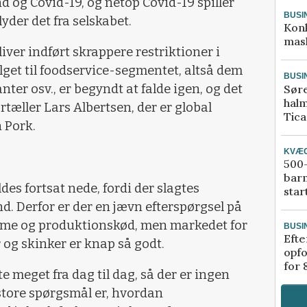
d og Covid-19, og netop Covid-19 spiller
BUSI
yder det fra selskabet.
Kon
mask
liver indført skrappere restriktioner i
get til foodservice-segmentet, altså dem
BUSI
anter osv., er begyndt at falde igen, og det
Sør
halm
ortæller Lars Albertsen, der er global
Tic
 Pork.
KVÆ
500-
bar
es fortsat nede, fordi der slagtes
star
and. Derfor er der en jævn efterspørgsel på
mme og produktionskød, men markedet for
BUSI
Efte
 og skinker er knap så godt.
opfo
for 
te meget fra dag til dag, så der er ingen
e store spørgsmål er, hvordan