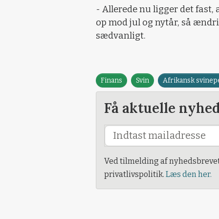
- Allerede nu ligger det fast
op mod jul og nytår, så ændr
sædvanligt.
Finans
Svin
Afrikansk svinep
Få aktuelle nyhe
Ved tilmelding af nyhedsbreve
privatlivspolitik.
Læs den her.