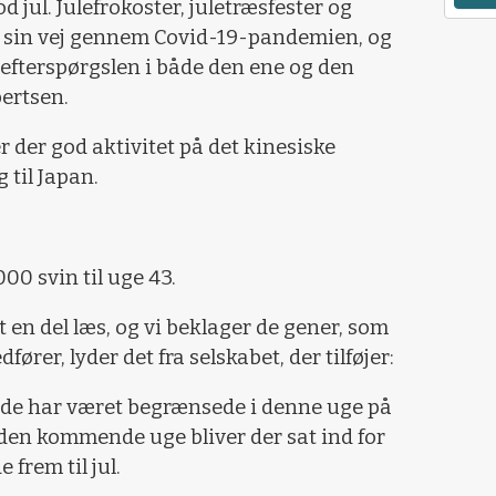
 jul. Julefrokoster, juletræsfester og
e sin vej gennem Covid-19-pandemien, og
 efterspørgslen i både den ene og den
bertsen.
 der god aktivitet på det kinesiske
g til Japan.
0 svin til uge 43.
t en del læs, og vi beklager de gener, som
rer, lyder det fra selskabet, der tilføjer:
jde har været begrænsede i denne uge på
i den kommende uge bliver der sat ind for
 frem til jul.