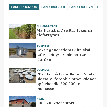
LANDBRUGNORD
LANDBRUGSYD
LANDBRUGFYN
LAND
ARRANGEMENT
Markvandring sætter fokus på
elefantgræs
BUSINESS
Lokalt generationsskifte skal
løfte midtjysk siloimportør i
Norden
BUSINESS
Efter lån på 182 millioner: Sindal
Biogas vil fordoble produktionen
og behandle 800.000 ton
biomasse
KVÆG
500-600 køer i stort