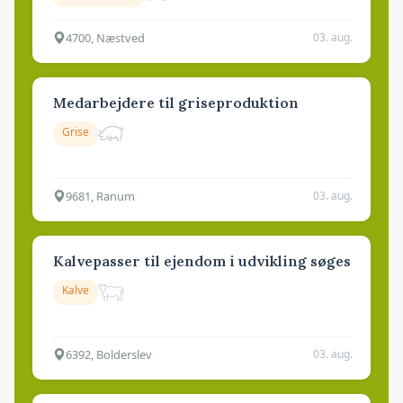
4700, Næstved
03. aug.
Medarbejdere til griseproduktion
Grise
9681, Ranum
03. aug.
Kalvepasser til ejendom i udvikling søges
Kalve
6392, Bolderslev
03. aug.