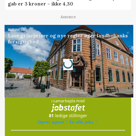
gab er 3 kroner – ikke 4,30
Annonce
BUSINESS
Lave grisepriser og nye regler øger landbobanks
forsigtighed
Loading...
Annonce
Jobs
i samarbejde med
81
ledige stillinger
Opret agent
Se alle jobs