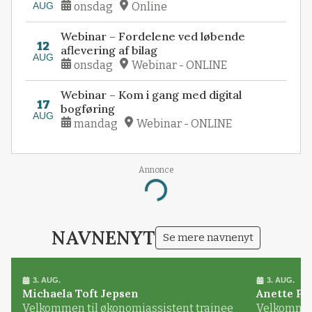
AUG
onsdag
Online
Webinar – Fordelene ved løbende
12
aflevering af bilag
AUG
onsdag
Webinar - ONLINE
Webinar – Kom i gang med digital
17
bogføring
AUG
mandag
Webinar - ONLINE
Annonce
Loading...
NAVNENYT
Se mere navnenyt
3. AUG.
3. AUG.
Michaela Toft Jepsen
Anette Pl
Velkommen til økonomiassistent trainee
Velkommen 