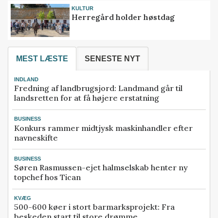
KULTUR
Herregård holder høstdag
MEST LÆSTE
SENESTE NYT
INDLAND
Fredning af landbrugsjord: Landmand går til
landsretten for at få højere erstatning
BUSINESS
Konkurs rammer midtjysk maskinhandler efter
navneskifte
BUSINESS
Søren Rasmussen-ejet halmselskab henter ny
topchef hos Tican
KVÆG
500-600 køer i stort barmarksprojekt: Fra
beskeden start til store drømme