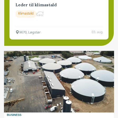
Leder til klimastald
Klimastald
9670, Løgstør
03. aug.
BUSINESS