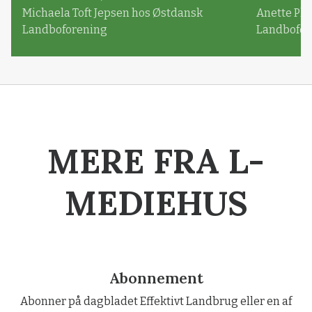
Michaela Toft Jepsen hos Østdansk
Anette Pl
Landboforening
Landbofor
MERE FRA L-
MEDIEHUS
Abonnement
Abonner på dagbladet Effektivt Landbrug eller en af