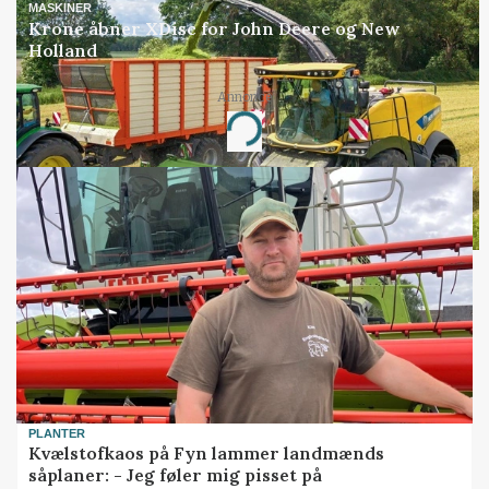
MASKINER
Krone åbner XDisc for John Deere og New
Holland
Annonce
Loading...
PLANTER
Kvælstofkaos på Fyn lammer landmænds
såplaner: - Jeg føler mig pisset på