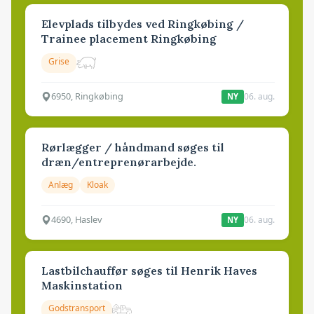
Elevplads tilbydes ved Ringkøbing /
Trainee placement Ringkøbing
Grise
6950, Ringkøbing
06. aug.
NY
Rørlægger / håndmand søges til
dræn/entreprenørarbejde.
Anlæg
Kloak
4690, Haslev
06. aug.
NY
Lastbilchauffør søges til Henrik Haves
Maskinstation
Godstransport