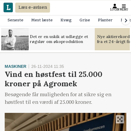
Læs e-avisen
LOGIN
MENU
Seneste
Mest læste
Kvæg
Grise
Planter
Mask
Det er en uskik at udlægge et
Nye aktierekorde
røgslør om økoproduktion
fra et 24-årigt f
MASKINER
26-11-2024 11:35
Vind en høstfest til 25.000
kroner på Agromek
Besøgende får muligheden for at sikre sig en
høstfest til en værdi af 25.000 kroner.