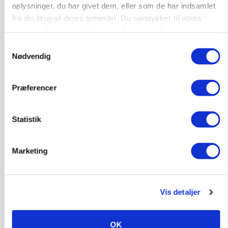
oplysninger, du har givet dem, eller som de har indsamlet
fra din brug af deres tjenester. Du samtykker til vores
GRISE
cookies, hvis du fortsætter med at anvende vores
Svineproducenter kalder Danish Crowns pris en
hjemmeside.
katastrofe
Samtykkevalg
Nødvendig
Annonce
Præferencer
MASKINER
Forserie til selvkørende skårlægger afprøves i år
Statistik
Annonce
Loading...
Marketing
Vis detaljer
OK