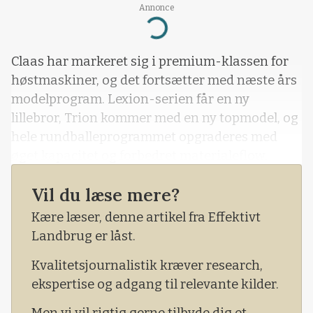
Annonce
Loading...
Claas har markeret sig i premium-klassen for
høstmaskiner, og det fortsætter med næste års
modelprogram. Lexion-serien får en ny
lillebror, Trion kommer med en ny topmodel, og
hele rundballeprogrammet opgraderes med
øget kapacitet og forbedret materialeflow.
Samtidig styrkes skårlæggerne med øget
Vil du læse mere?
arbejdsbredde og ny affjedringsteknologi.
Kære læser, denne artikel fra Effektivt
Landbrug er låst.
Kvalitetsjournalistik kræver research,
ekspertise og adgang til relevante kilder.