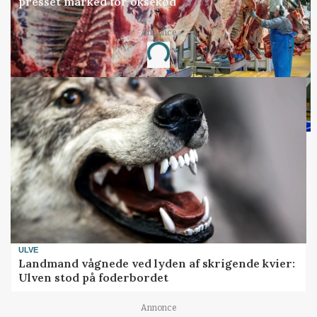
presset marked for oksekød
Annonce
Loading...
ULVE
Landmand vågnede ved lyden af skrigende kvier:
Ulven stod på foderbordet
Annonce