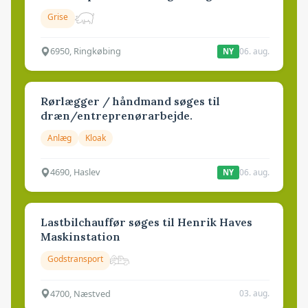
Grise
6950, Ringkøbing
06. aug.
NY
Rørlægger / håndmand søges til
dræn/entreprenørarbejde.
Anlæg
Kloak
4690, Haslev
06. aug.
NY
Lastbilchauffør søges til Henrik Haves
Maskinstation
Godstransport
4700, Næstved
03. aug.