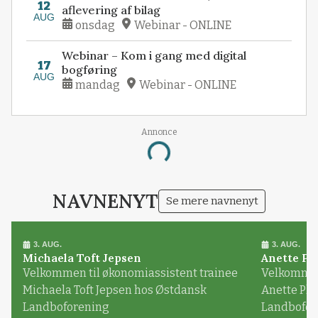
12
aflevering af bilag
AUG
onsdag
Webinar - ONLINE
Webinar – Kom i gang med digital
17
bogføring
AUG
mandag
Webinar - ONLINE
Annonce
Loading...
NAVNENYT
Se mere navnenyt
3. AUG.
3. AUG.
Michaela Toft Jepsen
Anette Pl
Velkommen til økonomiassistent trainee
Velkommen 
Michaela Toft Jepsen hos Østdansk
Anette Pl
Landboforening
Landbofor