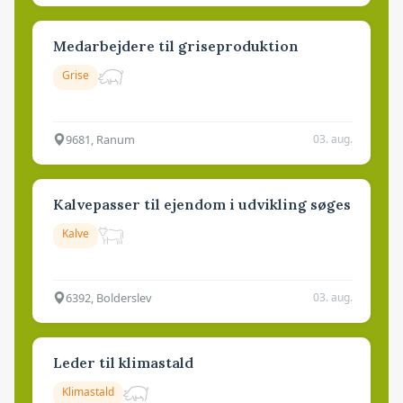
Medarbejdere til griseproduktion
Grise
9681, Ranum
03. aug.
Kalvepasser til ejendom i udvikling søges
Kalve
6392, Bolderslev
03. aug.
Leder til klimastald
Klimastald