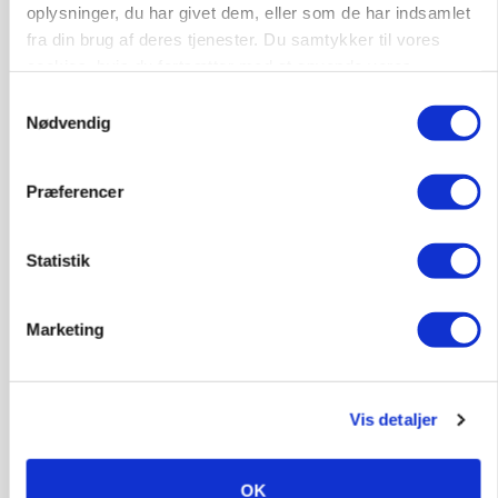
protestgruppe vil demonstrere mod ny
oplysninger, du har givet dem, eller som de har indsamlet
gødskningslov
fra din brug af deres tjenester. Du samtykker til vores
cookies, hvis du fortsætter med at anvende vores
Annonce
hjemmeside.
Samtykkevalg
Nødvendig
POLITIK
Folketinget behandler ny gødskningslov: Sådan
kan den ændre din bedrift fra 2027
Præferencer
Annonce
Loading...
Statistik
Marketing
Vis detaljer
OK