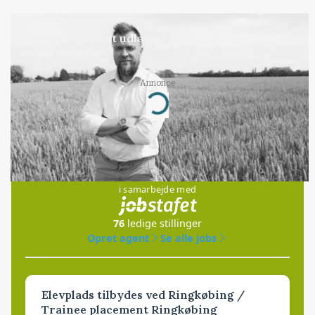
LEDER
Det er en uskik at udlægge et røgslør om
økoproduktion
Annonce
Loading...
Jobs
i samarbejde med
76
ledige stillinger
Opret agent
Se alle jobs
Elevplads tilbydes ved Ringkøbing /
Trainee placement Ringkøbing