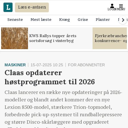
Læs e-avisen
LOGIN
MENU
Seneste
Mest læste
Kvæg
Grise
Planter
Mask
KWS Rallys topper årets
Fjerkræbranchen:
sortsforsøg i vinterbyg
konkurrence- og
MASKINER
15-07-2025 10:25
FOR ABONNENTER
Claas opdaterer
høstprogrammet til 2026
Claas lancerer en række nye opdateringer på 2026-
modeller og blandt andet kommer der en nye
Lexion 8500-model, stærkere Trion-topmodel,
forbedrede pick-up-systemer til rundballepressere
og større Disco-skårlæggere med opgraderet