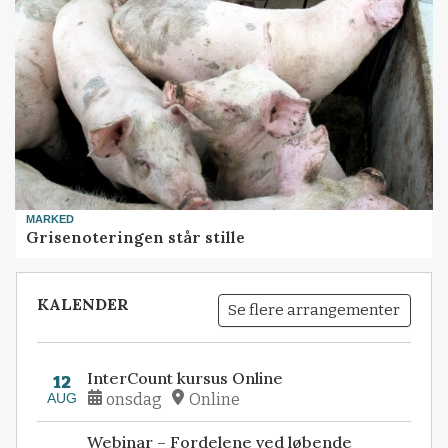
MARKED
Grisenoteringen står stille
KALENDER
Se flere arrangementer
InterCount kursus Online
12
AUG
onsdag
Online
Webinar – Fordelene ved løbende