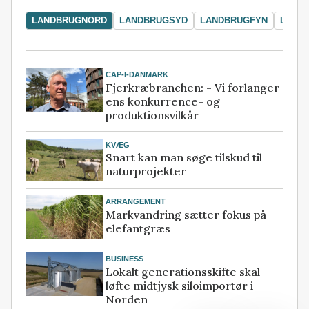
LANDBRUGNORD
LANDBRUGSYD
LANDBRUGFYN
LAND
CAP-I-DANMARK
Fjerkræbranchen: - Vi forlanger
ens konkurrence- og
produktionsvilkår
KVÆG
Snart kan man søge tilskud til
naturprojekter
ARRANGEMENT
Markvandring sætter fokus på
elefantgræs
BUSINESS
Lokalt generationsskifte skal
løfte midtjysk siloimportør i
Norden