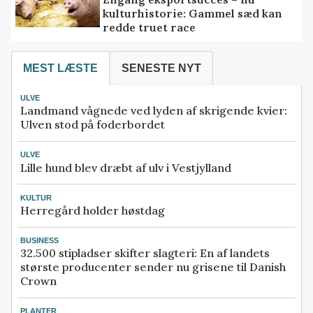
kulturhistorie: Gammel sæd kan
redde truet race
MEST LÆSTE
SENESTE NYT
ULVE
Landmand vågnede ved lyden af skrigende kvier:
Ulven stod på foderbordet
ULVE
Lille hund blev dræbt af ulv i Vestjylland
KULTUR
Herregård holder høstdag
BUSINESS
32.500 stipladser skifter slagteri: En af landets
største producenter sender nu grisene til Danish
Crown
PLANTER