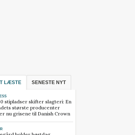
T LÆSTE
SENESTE NYT
ESS
0 stipladser skifter slagteri: En
ndets største producenter
r nu grisene til Danish Crown
UR
egård holder høstdag