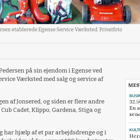
dersen etablerede Egense Service Værksted. Privatfoto
d Pedersen på sin ejendom i Egense ved
rvice Værksted med salg og service af
MES
BUSI
en af Jonsered, og siden er flere andre
32.5
En a
Cub Cadet, Klippo, Gardena, Stiga og
send
KULT
ig har hjælp af et par arbejdsdrenge og i
Her