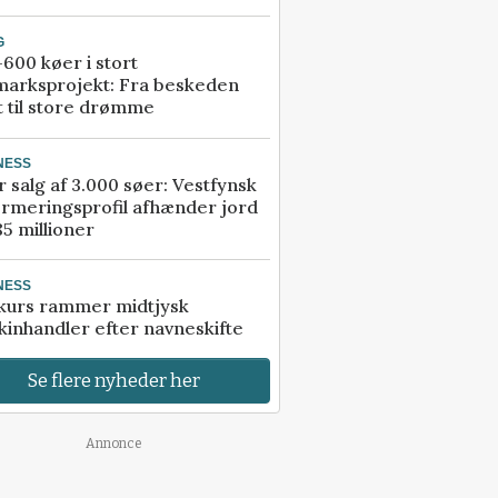
G
600 køer i stort
marksprojekt: Fra beskeden
t til store drømme
NESS
r salg af 3.000 søer: Vestfynsk
rmeringsprofil afhænder jord
85 millioner
NESS
kurs rammer midtjysk
inhandler efter navneskifte
Se flere nyheder her
Annonce