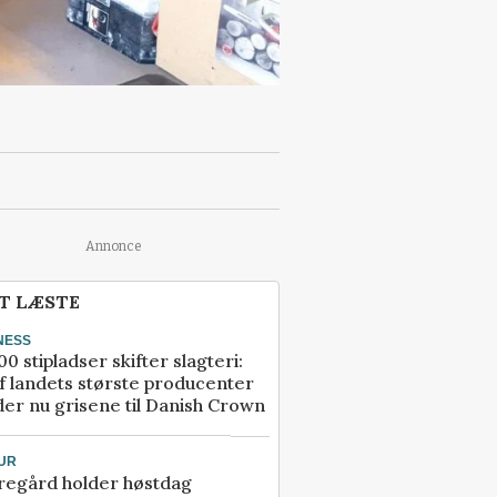
Annonce
T LÆSTE
NESS
00 stipladser skifter slagteri:
f landets største producenter
er nu grisene til Danish Crown
UR
regård holder høstdag