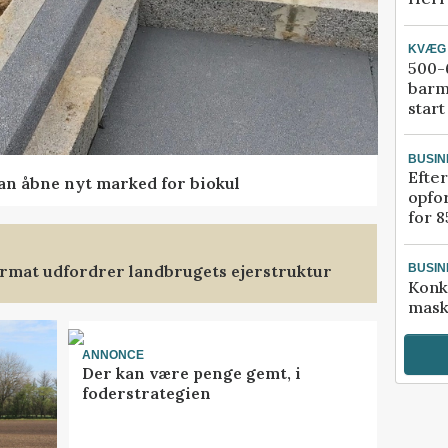
KVÆG
500-6
barm
start
BUSIN
Efter
kan åbne nyt marked for biokul
opfo
for 8
format udfordrer landbrugets ejerstruktur
BUSIN
Konk
mask
ANNONCE
Der kan være penge gemt, i
foderstrategien