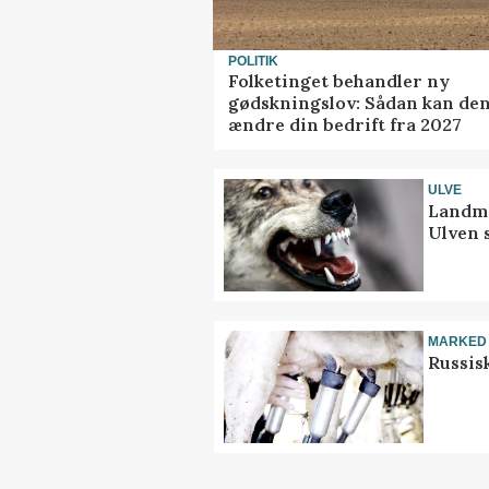
POLITIK
Folketinget behandler ny
gødskningslov: Sådan kan de
ændre din bedrift fra 2027
ULVE
Landma
Ulven 
MARKED
Russis