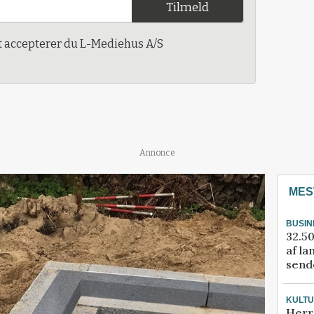
Tilmeld
t accepterer du L-Mediehus A/S
Annonce
MES
BUSIN
32.50
af la
sende
KULT
Herr