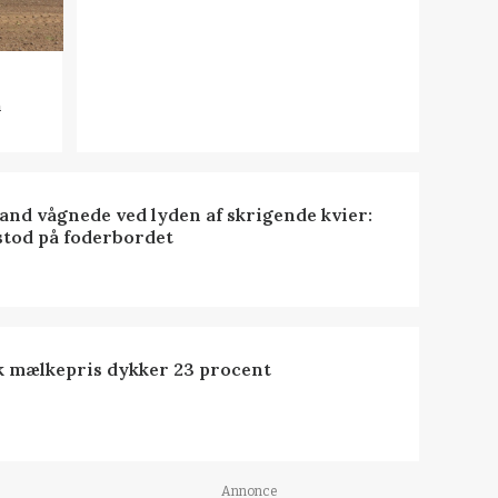
n
nd vågnede ved lyden af skrigende kvier:
stod på foderbordet
k mælkepris dykker 23 procent
Annonce