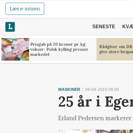
Læs e-avisen
SENESTE
KV
Prisgab på 20 kroner pr. kg
Rådgiver om DB-
vokser: Polsk kylling presser
give store bespa
markedet
MASKINER
08-04-2019 08:00
25 år i Ege
Erland Pedersen markerer 