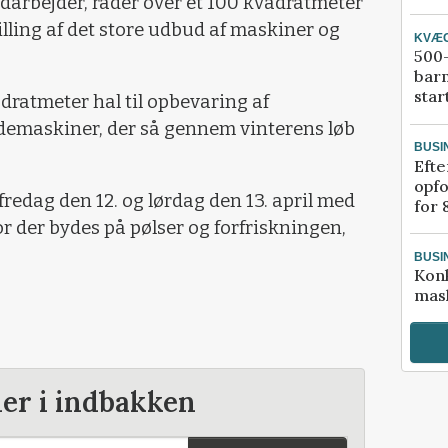
darbejder, råder over et 100 kvadratmeter
illing af det store udbud af maskiner og
KVÆ
500-
bar
star
dratmeter hal til opbevaring af
demaskiner, der så gennem vinterens løb
BUSI
Efte
opfo
redag den 12. og lørdag den 13. april med
for 
r der bydes på pølser og forfriskningen,
BUSI
Kon
mask
der i indbakken