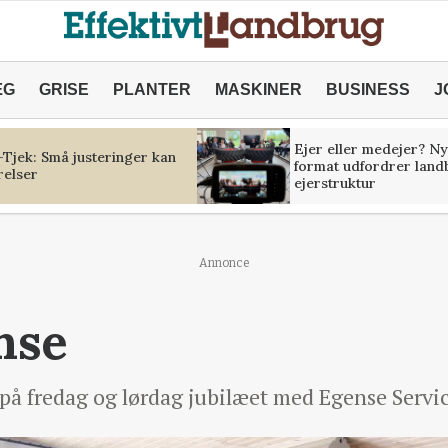
ÆG
GRISE
PLANTER
MASKINER
BUSINESS
J
Ejer eller medejer? Ny
Tjek: Små justeringer kan
format udfordrer land
relser
ejerstruktur
Annonce
nse
på fredag og lørdag jubilæet med Egense Servi