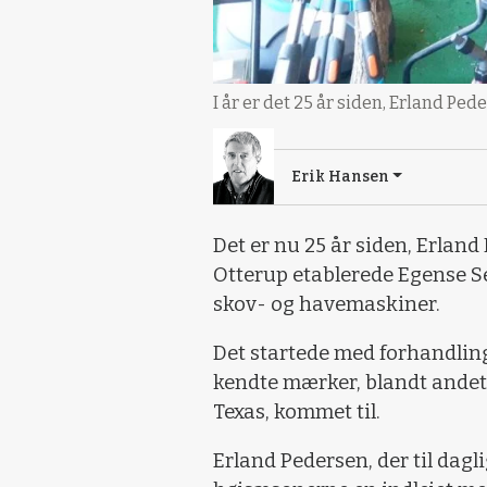
I år er det 25 år siden, Erland Pe
Erik Hansen
Det er nu 25 år siden, Erlan
Otterup etablerede Egense Se
skov- og havemaskiner.
Det startede med forhandling
kendte mærker, blandt andet 
Texas, kommet til.
Erland Pedersen, der til dagl