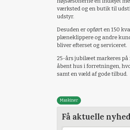
højsæsonerne en indlejet me
værksted og en butik til udst
udstyr.
Desuden er opført en 150 kva
plæneklippere og andre kun
bliver efterset og serviceret.
25-års jubilæet markeres på f
åbent hus i forretningen, hvo
samt en væld af gode tilbud.
Maskiner
Få aktuelle nyhe