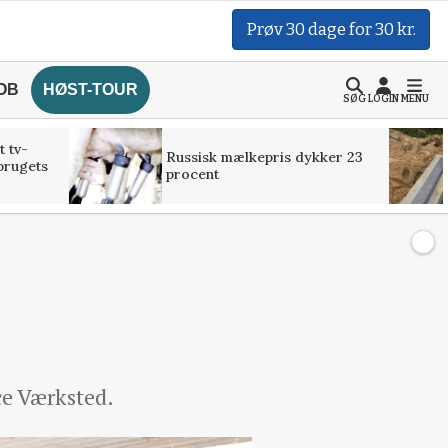
Prøv 30 dage for 30 kr.
OB
HØST-TOUR
SØG
LOGIN
MENU
t tv-
Russisk mælkepris dykker 23
brugets
procent
ce Værksted.