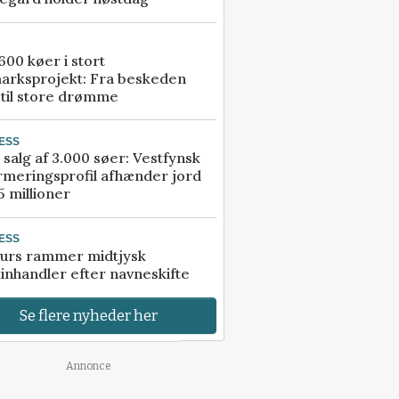
00 køer i stort
arksprojekt: Fra beskeden
 til store drømme
ESS
 salg af 3.000 søer: Vestfynsk
rmeringsprofil afhænder jord
5 millioner
ESS
urs rammer midtjysk
inhandler efter navneskifte
Se flere nyheder her
Annonce