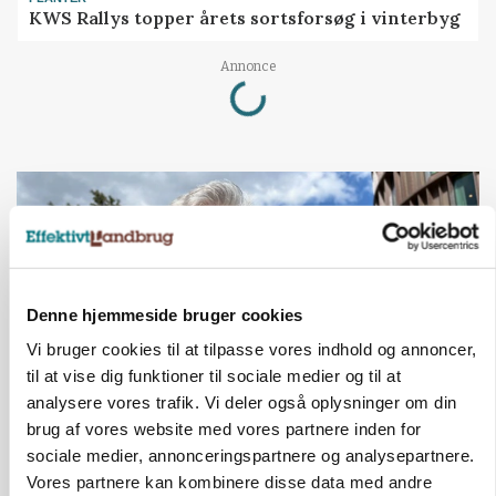
KWS Rallys topper årets sortsforsøg i vinterbyg
Annonce
Loading...
Denne hjemmeside bruger cookies
Vi bruger cookies til at tilpasse vores indhold og annoncer,
til at vise dig funktioner til sociale medier og til at
analysere vores trafik. Vi deler også oplysninger om din
brug af vores website med vores partnere inden for
CAP-I-DANMARK
sociale medier, annonceringspartnere og analysepartnere.
Fjerkræbranchen: - Vi forlanger ens
Vores partnere kan kombinere disse data med andre
konkurrence- og produktionsvilkår