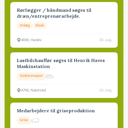
Rørlægger / håndmand søges til
dræn/entreprenørarbejde.
Anlæg
Kloak
4690, Haslev
06. aug.
Lastbilchauffør søges til Henrik Haves
Maskinstation
Godstransport
4700, Næstved
03. aug.
Medarbejdere til griseproduktion
Grise