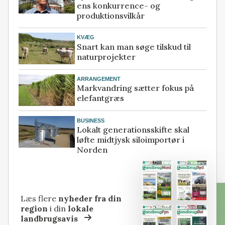
ens konkurrence- og
produktionsvilkår
KVÆG
Snart kan man søge tilskud til
naturprojekter
ARRANGEMENT
Markvandring sætter fokus på
elefantgræs
BUSINESS
Lokalt generationsskifte skal
løfte midtjysk siloimportør i
Norden
Læs flere
nyheder fra din
region
i din
lokale
landbrugsavis