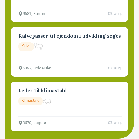
9681, Ranum
03. aug.
Kalvepasser til ejendom i udvikling søges
Kalve
6392, Bolderslev
03. aug.
Leder til klimastald
Klimastald
9670, Løgstør
03. aug.