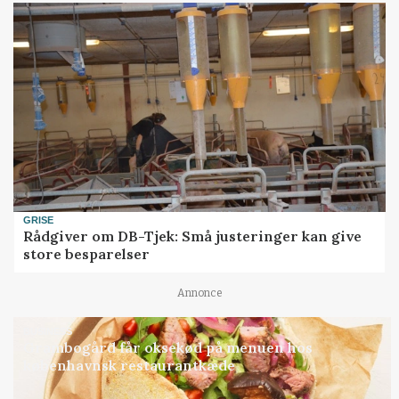
GRISE
Rådgiver om DB-Tjek: Små justeringer kan give
store besparelser
Annonce
BUSINESS
Grambogård får oksekød på menuen hos
københavnsk restaurantkæde