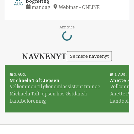
bogføring
AUG
mandag
Webinar - ONLINE
Annonce
Loading...
NAVNENYT
Se mere navnenyt
3. AUG.
3. AUG.
Michaela Toft Jepsen
Anette Pl
Velkommen til økonomiassistent trainee
Velkommen 
Michaela Toft Jepsen hos Østdansk
Anette Pl
Landboforening
Landbofor