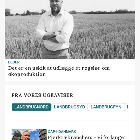
LEDER
Det er en uskik at udlægge et røgslør om
økoproduktion
FRA VORES UGEAVISER
LANDBRUGNORD
LANDBRUGSYD
LANDBRUGFYN
LAND
CAP-I-DANMARK
Fjerkræbranchen: - Vi forlanger