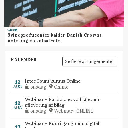
GRISE
Svineproducenter kalder Danish Crowns
notering en katastrofe
KALENDER
Se flere arrangementer
InterCount kursus Online
12
AUG
onsdag
Online
Webinar – Fordelene ved løbende
12
aflevering af bilag
AUG
onsdag
Webinar - ONLINE
Webinar – Kom i gang med digital
17