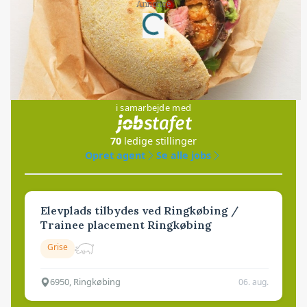
Annonce
Loading...
Jobs
i samarbejde med
70
ledige stillinger
Opret agent
Se alle jobs
Elevplads tilbydes ved Ringkøbing /
Trainee placement Ringkøbing
Grise
6950, Ringkøbing
06. aug.