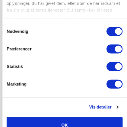
oplysninger, du har givet dem, eller som de har indsamlet
Annonce
fra din brug af deres tjenester. Du samtykker til vores
cookies, hvis du fortsætter med at anvende vores
hjemmeside.
Samtykkevalg
Nødvendig
Præferencer
Statistik
Marketing
BUSINESS
Ejer eller medejer? Nyt tv-format udfordrer
landbrugets ejerstruktur
Vis detaljer
Annonce
MARKED
OK
Russisk mælkepris dykker 23 procent