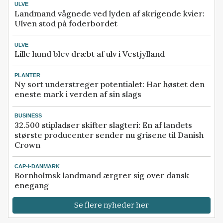
ULVE
Landmand vågnede ved lyden af skrigende kvier:
Ulven stod på foderbordet
ULVE
Lille hund blev dræbt af ulv i Vestjylland
PLANTER
Ny sort understreger potentialet: Har høstet den
eneste mark i verden af sin slags
BUSINESS
32.500 stipladser skifter slagteri: En af landets
største producenter sender nu grisene til Danish
Crown
CAP-I-DANMARK
Bornholmsk landmand ærgrer sig over dansk
enegang
Se flere nyheder her