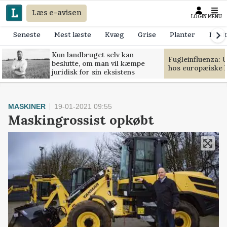
Læs e-avisen
LOGIN
MENU
Seneste
Mest læste
Kvæg
Grise
Planter
Mask
Kun landbruget selv kan
Fugleinfluenza: 
beslutte, om man vil kæmpe
hos europæiske 
juridisk for sin eksistens
MASKINER
19-01-2021 09:55
Maskingrossist opkøbt