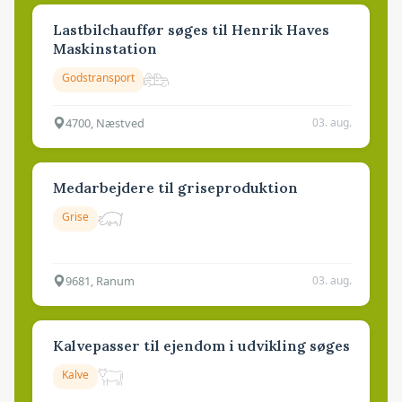
Lastbilchauffør søges til Henrik Haves
Maskinstation
Godstransport
4700, Næstved
03. aug.
Medarbejdere til griseproduktion
Grise
9681, Ranum
03. aug.
Kalvepasser til ejendom i udvikling søges
Kalve