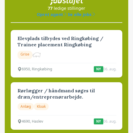
77
ledige stillinger
Opret agent
Se alle jobs
Elevplads tilbydes ved Ringkøbing /
Trainee placement Ringkøbing
Grise
6950, Ringkøbing
06. aug.
NY
Rørlægger / håndmand søges til
dræn/entreprenørarbejde.
Anlæg
Kloak
4690, Haslev
06. aug.
NY