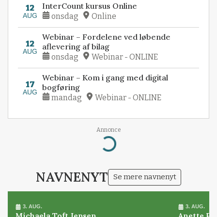
InterCount kursus Online
12
AUG
onsdag
Online
Webinar – Fordelene ved løbende
12
aflevering af bilag
AUG
onsdag
Webinar - ONLINE
Webinar – Kom i gang med digital
17
bogføring
AUG
mandag
Webinar - ONLINE
Annonce
Loading...
NAVNENYT
Se mere navnenyt
3. AUG.
3. AUG.
Michaela Toft Jepsen
Anette Pl