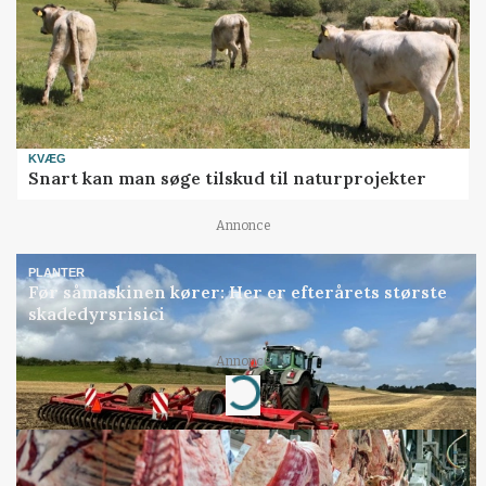
KVÆG
Snart kan man søge tilskud til naturprojekter
Annonce
PLANTER
Før såmaskinen kører: Her er efterårets største
skadedyrsrisici
Annonce
Loading...