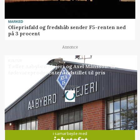
MARKED
Olieprisfald og fredshåb sender F5-renten ned
på 3 procent
Annonce
KULTUR
Tæller Aabybro Mejeri og Axel Månsson: 21
fødevareproducenter indstillet til pris
Loading...
Annonce
Jobs
i samarbejde med