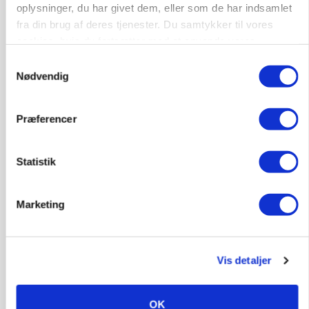
oplysninger, du har givet dem, eller som de har indsamlet
fra din brug af deres tjenester. Du samtykker til vores
cookies, hvis du fortsætter med at anvende vores
hjemmeside.
Samtykkevalg
Nødvendig
Præferencer
Statistik
GRISE
Rådgiver om DB-Tjek: Små justeringer kan give
store besparelser
Marketing
Annonce
Loading...
Vis detaljer
OK