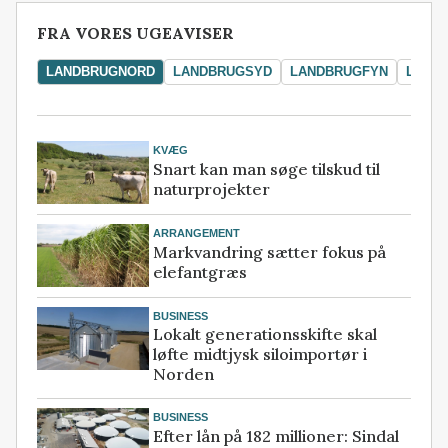
FRA VORES UGEAVISER
LANDBRUGNORD
LANDBRUGSYD
LANDBRUGFYN
LAND
KVÆG
Snart kan man søge tilskud til
naturprojekter
ARRANGEMENT
Markvandring sætter fokus på
elefantgræs
BUSINESS
Lokalt generationsskifte skal
løfte midtjysk siloimportør i
Norden
BUSINESS
Efter lån på 182 millioner: Sindal