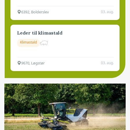
6392, Bolderslev
03. aug.
Leder til klimastald
Klimastald
9670, Løgstør
03. aug.