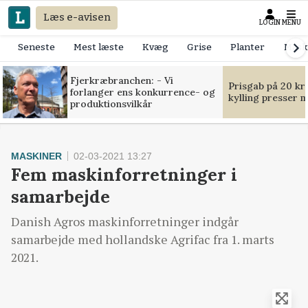
Læs e-avisen
LOGIN
MENU
Seneste
Mest læste
Kvæg
Grise
Planter
Mask
Fjerkræbranchen: - Vi
Prisgab på 20 kr
forlanger ens konkurrence- og
kylling presser 
produktionsvilkår
MASKINER
02-03-2021 13:27
Fem maskinforretninger i
samarbejde
Danish Agros maskinforretninger indgår
samarbejde med hollandske Agrifac fra 1. marts
2021.