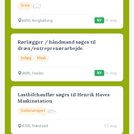
Grise
6950, Ringkøbing
06. aug.
NY
Rørlægger / håndmand søges til
dræn/entreprenørarbejde.
Anlæg
Kloak
4690, Haslev
06. aug.
NY
Lastbilchauffør søges til Henrik Haves
Maskinstation
Godstransport
4700, Næstved
03. aug.