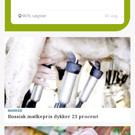
9670, Løgstør
03. aug.
MARKED
Russisk mælkepris dykker 23 procent