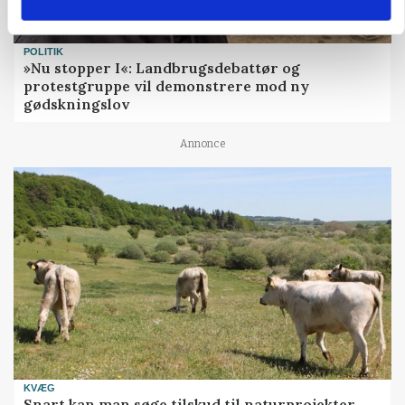
POLITIK
»Nu stopper I«: Landbrugsdebattør og
protestgruppe vil demonstrere mod ny
gødskningslov
Annonce
KVÆG
Snart kan man søge tilskud til naturprojekter