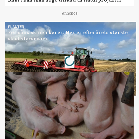
Annonce
PLANTER
Før såmaskinen kører: Her er efterårets største
skadedyrsrisici
Loading...
Annonce