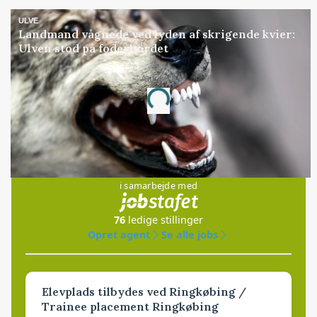
ULVE
Landmand vågnede ved lyden af skrigende kvier:
Ulven stod på foderbordet
Annonce
Loading...
Jobs
i samarbejde med
76
ledige stillinger
Opret agent
Se alle jobs
Elevplads tilbydes ved Ringkøbing /
Trainee placement Ringkøbing