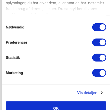
oplysninger, du har givet dem, eller som de har indsamlet
fra din brug af deres tjenester. Du samtykker til vores
cookies, hvis du fortsætter med at anvende vores
hjemmeside.
GRISE
Samtykkevalg
Rådgiver om DB-Tjek: Små justeringer kan give
Nødvendig
store besparelser
Loading...
Annonce
Præferencer
Statistik
Marketing
Vis detaljer
OK