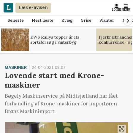
Læs e-avisen
LOGIN
MENU
Seneste
Mest læste
Kvæg
Grise
Planter
Mask
KWS Rallys topper årets
Fjerkræbranchen:
sortsforsøg i vinterbyg
konkurrence- og
MASKINER
24-04-2021 09:07
Lovende start med Krone-
maskiner
Bøgely Maskinservice på Midtsjælland har fået
forhandling af Krone-maskiner for importøren
Brøns Maskinimport.