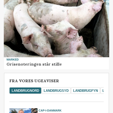
MARKED
Grisenoteringen står stille
FRA VORES UGEAVISER
LANDBRUGNORD
LANDBRUGSYD
LANDBRUGFYN
LAND
CAP-I-DANMARK