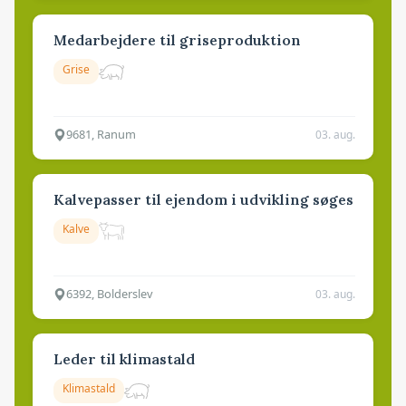
Medarbejdere til griseproduktion
Grise
9681, Ranum
03. aug.
Kalvepasser til ejendom i udvikling søges
Kalve
6392, Bolderslev
03. aug.
Leder til klimastald
Klimastald