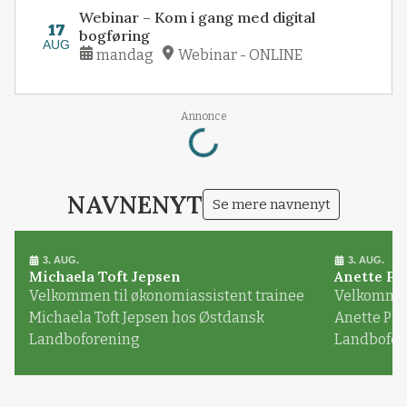
Webinar – Kom i gang med digital
17
bogføring
AUG
mandag
Webinar - ONLINE
Loading...
Annonce
NAVNENYT
Se mere navnenyt
3. AUG.
3. AUG.
Michaela Toft Jepsen
Anette Pl
Velkommen til økonomiassistent trainee
Velkommen 
Michaela Toft Jepsen hos Østdansk
Anette Pl
Landboforening
Landbofor