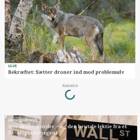
ULVE
Bekræftet: Sætter droner ind mod problemulv
Loading...
Annonce
MARKEDSFOKUS
Nye aktierekorder – og den brutale lektie fra et
24-årigt finansgeni