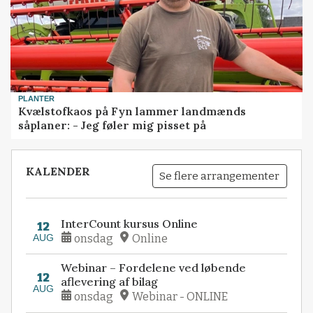
PLANTER
Kvælstofkaos på Fyn lammer landmænds
såplaner: - Jeg føler mig pisset på
KALENDER
Se flere arrangementer
InterCount kursus Online
12
AUG
onsdag
Online
Webinar – Fordelene ved løbende
12
aflevering af bilag
AUG
onsdag
Webinar - ONLINE