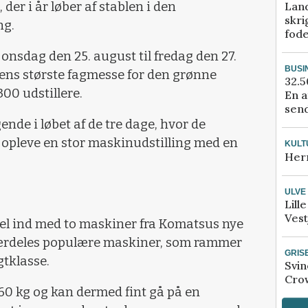
Lan
er i år løber af stablen i den
skri
ng.
fod
onsdag den 25. august til fredag den 27.
BUSI
ens største fagmesse for den grønne
32.5
0 udstillere.
En a
send
nde i løbet af de tre dage, hvor de
opleve en stor maskinudstilling med en
KULT
Her
ULVE
Lill
Vest
el ind med to maskiner fra Komatsus nye
særdeles populære maskiner, som rammer
GRIS
gtklasse.
Svin
Crow
560 kg og kan dermed fint gå på en