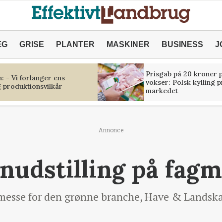
ÆG
GRISE
PLANTER
MASKINER
BUSINESS
J
Prisgab på 20 kroner p
 - Vi forlanger ens
vokser: Polsk kylling 
 produktionsvilkår
markedet
Annonce
nudstilling på fag
messe for den grønne branche, Have & Landskab,