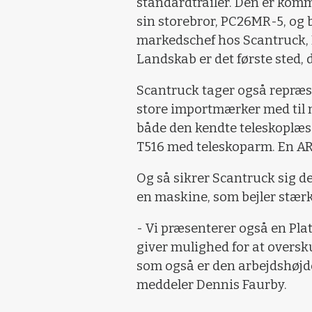
standardtrailer. Den er ko
sin storebror, PC26MR-5, og 
markedschef hos Scantruck, D
Landskab er det første sted, 
Scantruck tager også repræse
store importmærker med til 
både den kendte teleskoplæ
T516 med teleskoparm. En AR3
Og så sikrer Scantruck sig d
en maskine, som bejler stærkt
- Vi præsenterer også en Plat
giver mulighed for at oversku
som også er den arbejdshøjde
meddeler Dennis Faurby.