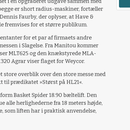
mmet i en opgraderet udgave sammen med
begge er short radius-maskiner, fortæller
ennis Faurby, der oplyser, at Have &
de fremvises for et større publikum.
ntanter for et par af firmaets andre
messen i Slagelse. Fra Manitou kommer
sser MLT625 og den knækstyrede MLA-
20 Agrar viser flaget for Weycor.
et store overblik over den store messe med
 til prædikatet »Størst på HL21«.
form Basket Spider 18.90 bæltelift. Den
e alle herlighederne fra 18 meters højde,
, som liften har i praktisk anvendelse,