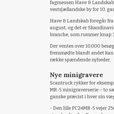
fagmessen Have & Landskab, d
vestsjællandske by for 10. ga
Have & Landskab foregår fra 
august, og det er Skandinavi
branche, som rummer knap 30
Der ventes over 10.000 besøge
fremmødte blandt andet kan 
række spændende nyheder.
Nye minigravere
Scantruck rykker for eksemp
MR-5 minigraverserie – to 
ganske præcist i hver sin væ
- Den lille PC24MR-5 vejer 2