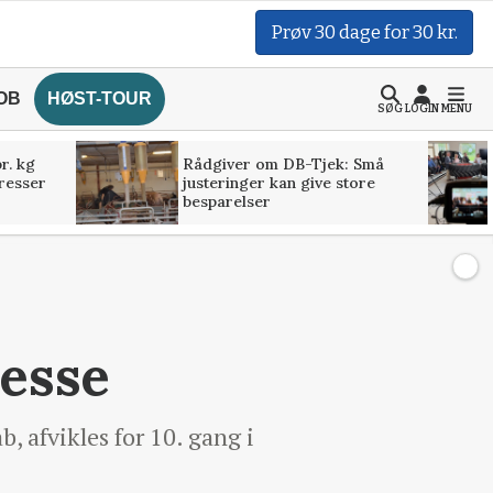
Prøv 30 dage for 30 kr.
OB
HØST-TOUR
SØG
LOGIN
MENU
r. kg
Rådgiver om DB-Tjek: Små
presser
justeringer kan give store
besparelser
messe
 afvikles for 10. gang i