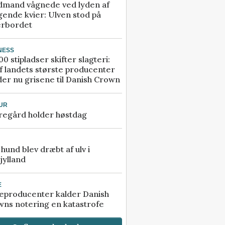
dmand vågnede ved lyden af
gende kvier: Ulven stod på
erbordet
NESS
00 stipladser skifter slagteri:
f landets største producenter
er nu grisene til Danish Crown
UR
regård holder høstdag
e hund blev dræbt af ulv i
jylland
E
eproducenter kalder Danish
ns notering en katastrofe