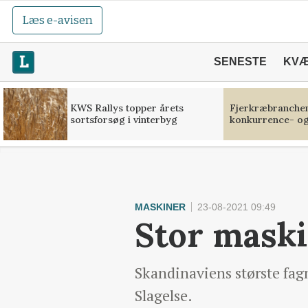
Læs e-avisen
SENESTE
KV
KWS Rallys topper årets
Fjerkræbranchen:
sortsforsøg i vinterbyg
konkurrence- og
MASKINER
23-08-2021 09:49
Stor maski
Skandinaviens største fag
Slagelse.