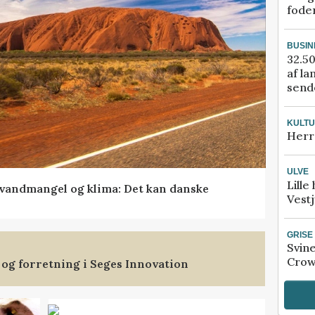
fode
BUSIN
32.50
af la
sende
KULT
Herr
ULVE
Lille
vandmangel og klima: Det kan danske
Vestj
GRISE
Svin
Crow
 og forretning i Seges Innovation