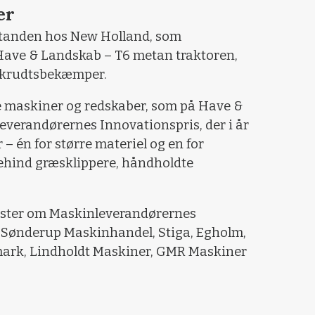
er
 standen hos New Holland, som
Have & Landskab – T6 metan traktoren,
ukrudtsbekæmper.
nye maskiner og redskaber, som på Have &
verandørernes Innovationspris, der i år
r – én for større materiel og en for
hind græsklippere, håndholdte
yster om Maskinleverandørernes
, Sønderup Maskinhandel, Stiga, Egholm,
ark, Lindholdt Maskiner, GMR Maskiner