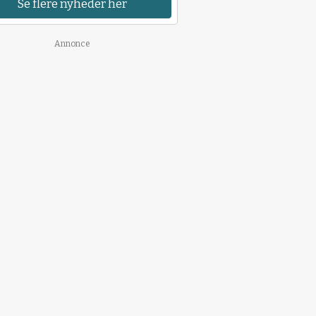
Se flere nyheder her
Annonce