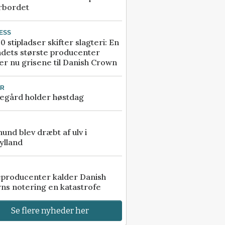
rbordet
ESS
0 stipladser skifter slagteri: En
ndets største producenter
r nu grisene til Danish Crown
UR
egård holder høstdag
 hund blev dræbt af ulv i
ylland
eproducenter kalder Danish
ns notering en katastrofe
Se flere nyheder her