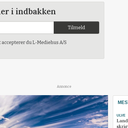
der i indbakken
Tilmeld
t accepterer du L-Mediehus A/S
Annonce
MES
ULVE
Land
skrig