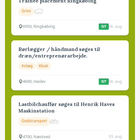
Trainee placement Ringkøbing
Grise
6950, Ringkøbing
06. aug.
NY
Rørlægger / håndmand søges til
dræn/entreprenørarbejde.
Anlæg
Kloak
4690, Haslev
06. aug.
NY
Lastbilchauffør søges til Henrik Haves
Maskinstation
Godstransport
4700, Næstved
03. aug.