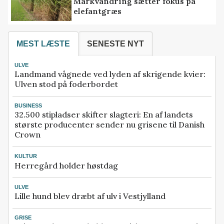
Markvandring sætter fokus på
elefantgræs
MEST LÆSTE
SENESTE NYT
ULVE
Landmand vågnede ved lyden af skrigende kvier:
Ulven stod på foderbordet
BUSINESS
32.500 stipladser skifter slagteri: En af landets
største producenter sender nu grisene til Danish
Crown
KULTUR
Herregård holder høstdag
ULVE
Lille hund blev dræbt af ulv i Vestjylland
GRISE