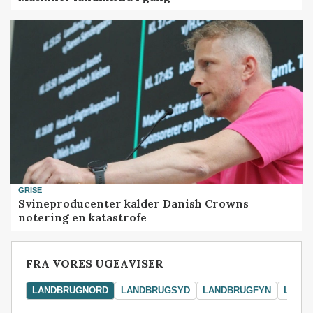
GRISE
Svineproducenter kalder Danish Crowns
notering en katastrofe
FRA VORES UGEAVISER
LANDBRUGNORD
LANDBRUGSYD
LANDBRUGFYN
LAND