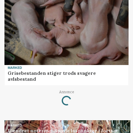
MARKED
Grisebestanden stiger trods svagere
avlsbestand
Annonce
Loading...
MARKED
Uændret notering: Spæde lyspunkter i fortsat