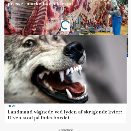
presset marked for oksekød
Annonce
Loading...
ULVE
Landmand vågnede ved lyden af skrigende kvier:
Ulven stod på foderbordet
Annonce