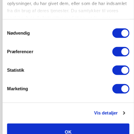
oplysninger, du har givet dem, eller som de har indsamlet
fra din brug af deres tjenester. Du samtykker til vores
cookies, hvis du fortsætter med at anvende vores
hjemmeside.
Samtykkevalg
Nødvendig
Præferencer
Statistik
MARKEDSFOKUS
Prisgab på 20 kroner pr. kg vokser: Polsk kylling
presser markedet
Marketing
Vis detaljer
OK