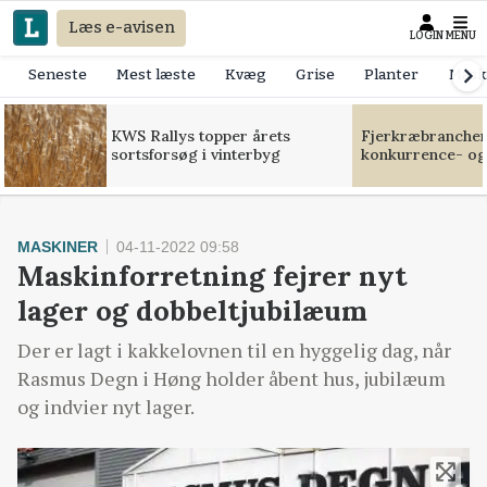
Læs e-avisen
LOGIN
MENU
Seneste
Mest læste
Kvæg
Grise
Planter
Mask
KWS Rallys topper årets
Fjerkræbranchen:
sortsforsøg i vinterbyg
konkurrence- og
MASKINER
04-11-2022 09:58
Maskinforretning fejrer nyt
lager og dobbeltjubilæum
Der er lagt i kakkelovnen til en hyggelig dag, når
Rasmus Degn i Høng holder åbent hus, jubilæum
og indvier nyt lager.