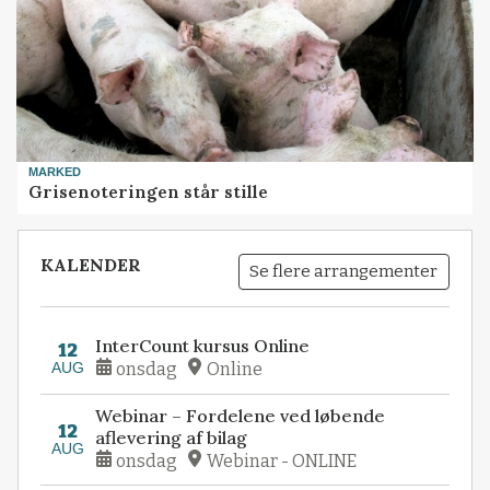
MARKED
Grisenoteringen står stille
KALENDER
Se flere arrangementer
InterCount kursus Online
12
AUG
onsdag
Online
Webinar – Fordelene ved løbende
12
aflevering af bilag
AUG
onsdag
Webinar - ONLINE