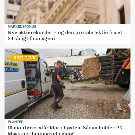
MARKEDSFOKUS
Nye aktierekorder – og den brutale lektie fra et
24-årigt finansgeni
HØST-TOUR
PLANTER
18 montører står klar i høsten: Sådan holder PN
Maskiner landmænd i gang