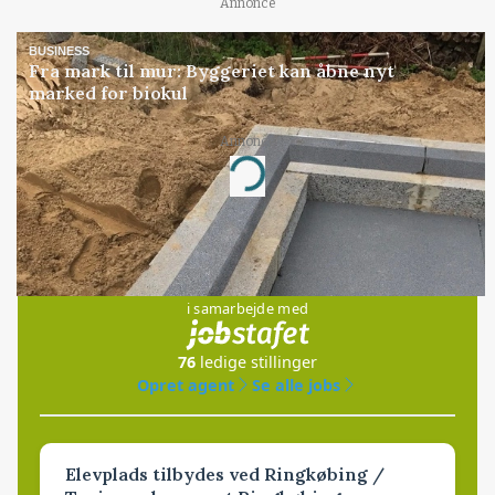
Annonce
BUSINESS
Fra mark til mur: Byggeriet kan åbne nyt
marked for biokul
Annonce
Loading...
Jobs
i samarbejde med
76
ledige stillinger
Opret agent
Se alle jobs
Elevplads tilbydes ved Ringkøbing /