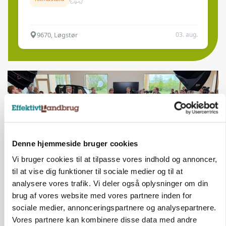
9670, Løgstør
03. aug.
Denne hjemmeside bruger cookies
Vi bruger cookies til at tilpasse vores indhold og annoncer,
til at vise dig funktioner til sociale medier og til at
analysere vores trafik. Vi deler også oplysninger om din
BUSINESS
brug af vores website med vores partnere inden for
Ejer eller medejer? Nyt tv-format udfordrer
sociale medier, annonceringspartnere og analysepartnere.
landbrugets ejerstruktur
Vores partnere kan kombinere disse data med andre