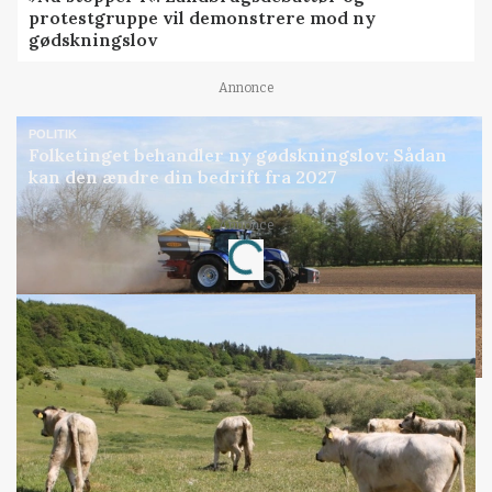
protestgruppe vil demonstrere mod ny
gødskningslov
Annonce
POLITIK
Folketinget behandler ny gødskningslov: Sådan
kan den ændre din bedrift fra 2027
Annonce
Loading...