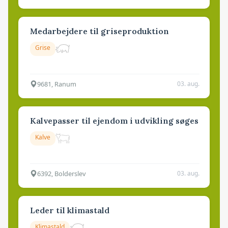
Medarbejdere til griseproduktion
Grise
9681, Ranum
03. aug.
Kalvepasser til ejendom i udvikling søges
Kalve
6392, Bolderslev
03. aug.
Leder til klimastald
Klimastald