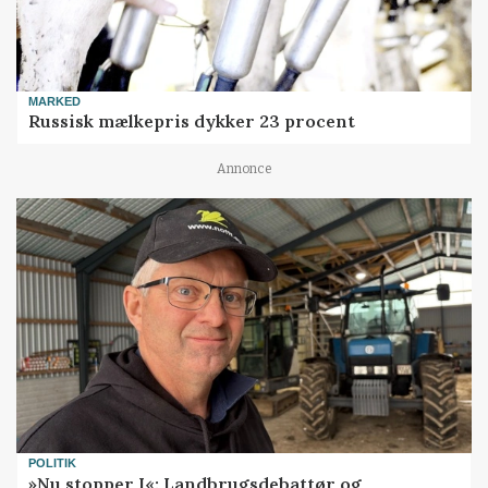
MARKED
Russisk mælkepris dykker 23 procent
Annonce
POLITIK
»Nu stopper I«: Landbrugsdebattør og