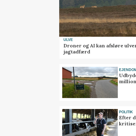
ULVE
Droner og AI kan afsløre ulve
jagtadfærd
EJENDO
Udbyde
million
POLITIK
Efter 
kritis