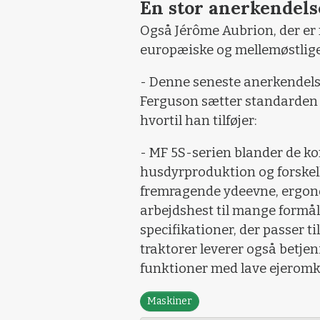
En stor anerkendels
Også Jérôme Aubrion, der er
europæiske og mellemøstlige f
- Denne seneste anerkendel
Ferguson sætter standarden i
hvortil han tilføjer:
- MF 5S-serien blander de k
husdyrproduktion og forsk
fremragende ydeevne, ergono
arbejdshest til mange formål o
specifikationer, der passer t
traktorer leverer også betjeni
funktioner med lave ejeromk
Maskiner