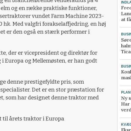
g en brancheførende venderadius på 4
INDL
Fred
elm og en række praktiske funktioner,
Land
ssertraktorer vundet Farm Machine 2023-
at f
0 hk. Med valgfri forakselaffjedring, en høj
itet er den også en stærk performer i
BUSI
Sør
halm
Tic
e, der er vicepresident og direktør for
 i Europa og Mellemøsten, er han godt
BUSI
Kon
mask
age denne prestigefyldte pris, som
ecialister. Det er en stor præstation for
PLAN
t, som har designet denne traktor med
Ny s
Har 
verd
 til årets traktor i Europa
KVÆ
Eksp