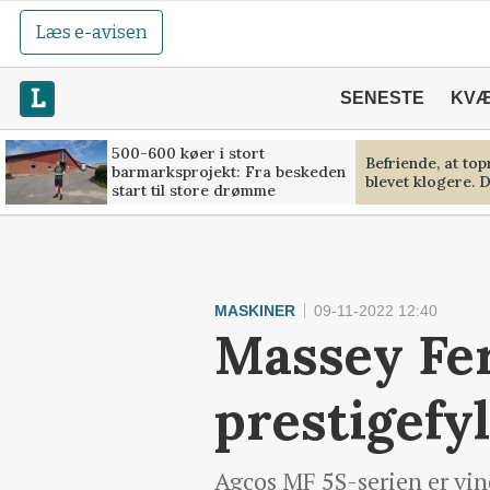
Læs e-avisen
SENESTE
KV
500-600 køer i stort
Befriende, at to
barmarksprojekt: Fra beskeden
blevet klogere. D
start til store drømme
MASKINER
09-11-2022 12:40
Massey Fe
prestigefy
Agcos MF 5S-serien er vin