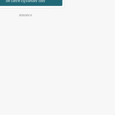
Se flere nyheder her
Annonce