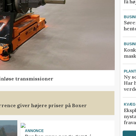
få hø
BUSIN
Søre
hente
BUSIN
Konk
mask
PLAN
Ny so
rinløse transmissioner
Har 
verde
rence giver højere priser på Boxer
KVÆG
Ekspl
nyst
frava
ANNONCE