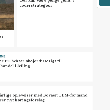
Der kan være penge gemt, i
foderstrategien
ns
MME
r 128 hektar økojord: Udsigt til
handel i Jelling
dårlige oplevelser med Bovaer: LDM-formand
erer nyt høringsforslag