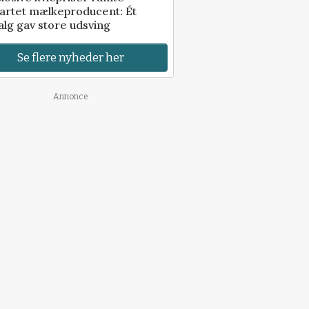
artet mælkeproducent: Ét
alg gav store udsving
Se flere nyheder her
Annonce