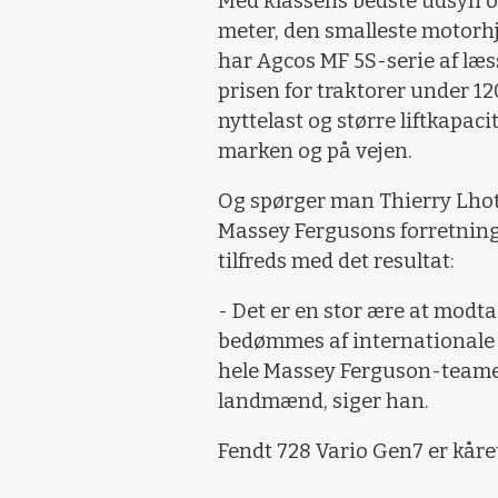
Med klassens bedste udsyn o
meter, den smalleste motorhj
har Agcos MF 5S-serie af læ
prisen for traktorer under 12
nyttelast og større liftkapac
marken og på vejen.
Og spørger man Thierry Lhott
Massey Fergusons forretning
tilfreds med det resultat:
- Det er en stor ære at modt
bedømmes af internationale sp
hele Massey Ferguson-teame
landmænd, siger han.
Fendt 728 Vario Gen7 er kåret