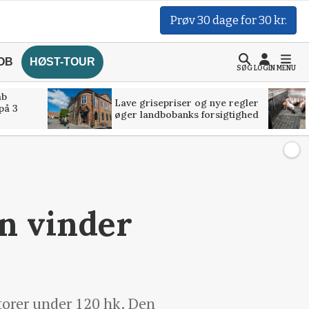
Prøv 30 dage for 30 kr.
OB
HØST-TOUR
SØG
LOGIN
MENU
åb
Lave grisepriser og nye regler
på 3
øger landbobanks forsigtighed
n vinder
torer under 120 hk. Den