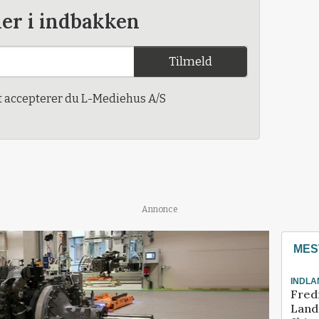
der i indbakken
Tilmeld
t accepterer du L-Mediehus A/S
Annonce
MES
INDLA
Fred
Landm