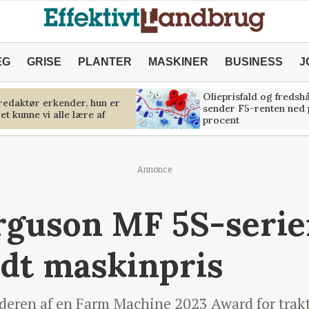
ÆG
GRISE
PLANTER
MASKINER
BUSINESS
J
Olieprisfald og fredsh
predaktør erkender, hun er
sender F5-renten ned 
et kunne vi alle lære af
procent
Annonce
rguson MF 5S-serie
ldt maskinpris
deren af ​​en Farm Machine 2023 Award for trak