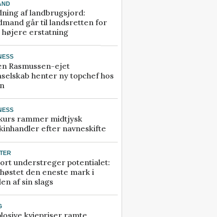
AND
ning af landbrugsjord:
mand går til landsretten for
å højere erstatning
NESS
en Rasmussen-ejet
selskab henter ny topchef hos
an
NESS
kurs rammer midtjysk
inhandler efter navneskifte
TER
ort understreger potentialet:
høstet den eneste mark i
en af sin slags
G
losive kviepriser ramte