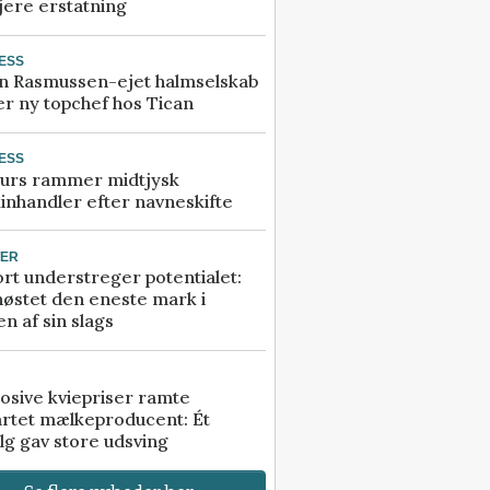
jere erstatning
ESS
n Rasmussen-ejet halmselskab
r ny topchef hos Tican
ESS
urs rammer midtjysk
inhandler efter navneskifte
TER
rt understreger potentialet:
høstet den eneste mark i
n af sin slags
osive kviepriser ramte
artet mælkeproducent: Ét
lg gav store udsving