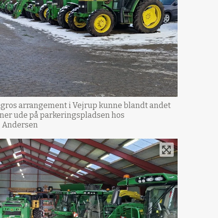
gros arrangement i Vejrup kunne blandt andet
ner ude på parkeringspladsen hos
g Andersen