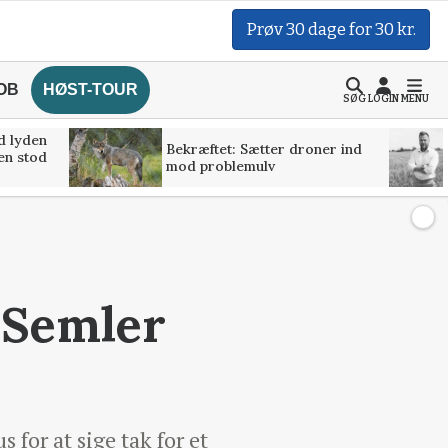
Prøv 30 dage for 30 kr.
OB
HØST-TOUR
SØG
LOGIN
MENU
d lyden
Bekræftet: Sætter droner ind
ven stod
mod problemulv
s Semler
 for at sige tak for et