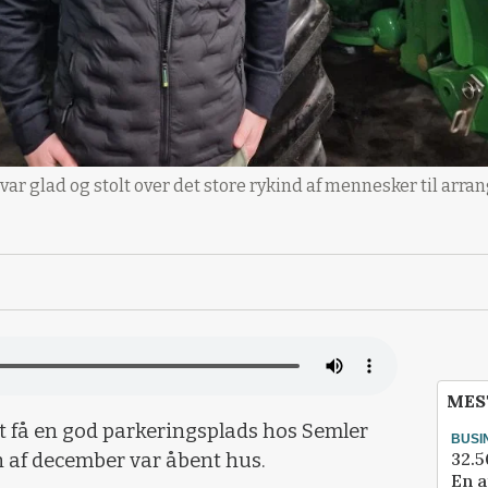
ar glad og stolt over det store rykind af mennesker til arra
MES
at få en god parkeringsplads hos Semler
BUSI
32.5
en af december var åbent hus.
En a