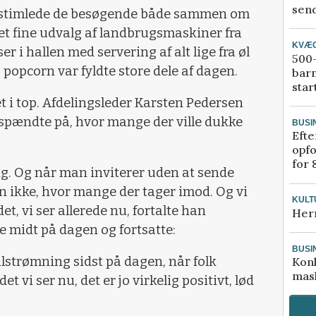
send
r stimlede de besøgende både sammen om
det fine udvalg af landbrugsmaskiner fra
KVÆ
r i hallen med servering af alt lige fra øl
500-
g popcorn var fyldte store dele af dagen.
bar
star
 i top. Afdelingsleder Karsten Pedersen
 spændte på, hvor mange der ville dukke
BUSI
Efte
opfo
for 
ing. Og når man inviterer uden at sende
an ikke, hvor mange der tager imod. Og vi
KULT
et, vi ser allerede nu, fortalte han
Her
 midt på dagen og fortsatte:
BUSI
tilstrømning sidst på dagen, når folk
Kon
mask
t vi ser nu, det er jo virkelig positivt, lød