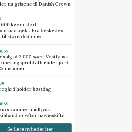
er nu grisene til Danish Crown
G
600 køer i stort
marksprojekt: Fra beskeden
t til store drømme
NESS
r salg af 3.000 søer: Vestfynsk
rmeringsprofil afhænder jord
85 millioner
UR
regård holder høstdag
NESS
kurs rammer midtjysk
inhandler efter navneskifte
Se flere nyheder her