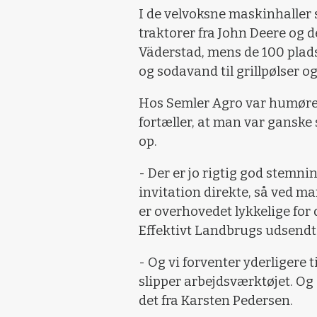
I de velvoksne maskinhalle
traktorer fra John Deere og 
Väderstad, mens de 100 pladse
og sodavand til grillpølser o
Hos Semler Agro var humøret
fortæller, at man var ganske
op.
- Der er jo rigtig god stemn
invitation direkte, så ved m
er overhovedet lykkelige for d
Effektivt Landbrugs udsendte
- Og vi forventer yderligere 
slipper arbejdsværktøjet. Og de
det fra Karsten Pedersen.