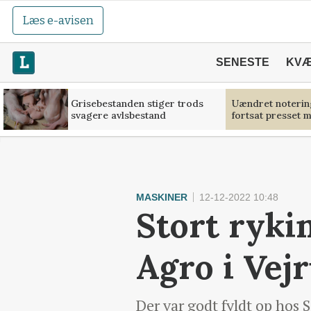
Læs e-avisen
SENESTE
KV
Grisebestanden stiger trods
Uændret noterin
svagere avlsbestand
fortsat presset 
MASKINER
12-12-2022 10:48
Stort ryki
Agro i Vej
Der var godt fyldt op hos S