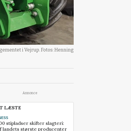
ngementet i Vejrup. Fotos: Henning
Annonce
T LÆSTE
NESS
00 stipladser skifter slagteri:
f landets største producenter