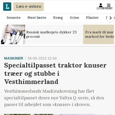
Læs e-avisen
LOGIN
MENU
Seneste
Mest læste
Kvæg
Grise
Planter
Mask
Russisk mælkepris dykker 23
Fra mark til mur
procent
marked for bioku
MASKINER
28-09-2023 15:04
Specialtilpasset traktor knuser
træer og stubbe i
Vesthimmerland
Vesthimmerlands Maskinskovning har fået
specialtilpasset deres nye Valtra Q-serie, så den
passer til arbejdet som »knuser« i skoven.