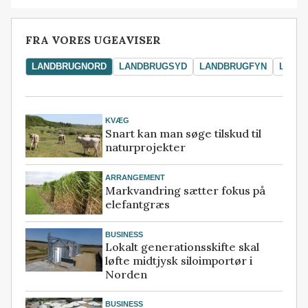
FRA VORES UGEAVISER
LANDBRUGNORD
LANDBRUGSYD
LANDBRUGFYN
LAND
KVÆG
Snart kan man søge tilskud til
naturprojekter
ARRANGEMENT
Markvandring sætter fokus på
elefantgræs
BUSINESS
Lokalt generationsskifte skal
løfte midtjysk siloimportør i
Norden
BUSINESS