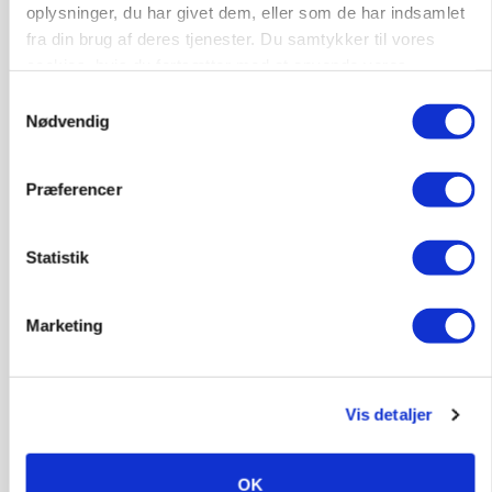
oplysninger, du har givet dem, eller som de har indsamlet
fra din brug af deres tjenester. Du samtykker til vores
6392, Bolderslev
03. aug.
cookies, hvis du fortsætter med at anvende vores
hjemmeside.
Samtykkevalg
Nødvendig
Leder til klimastald
Klimastald
Præferencer
9670, Løgstør
03. aug.
Statistik
Marketing
Vis detaljer
OK