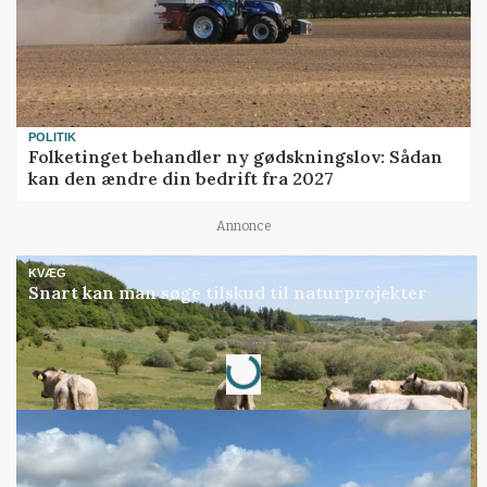
POLITIK
Folketinget behandler ny gødskningslov: Sådan
kan den ændre din bedrift fra 2027
Annonce
KVÆG
Snart kan man søge tilskud til naturprojekter
Loading...
Annonce