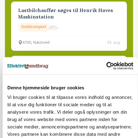
Lastbilchauffør søges til Henrik Haves
Maskinstation
Godstransport
4700, Næstved
03. aug.
Medarbejdere til griseproduktion
Grise
Denne hjemmeside bruger cookies
9681, Ranum
03. aug.
Vi bruger cookies til at tilpasse vores indhold og annoncer,
til at vise dig funktioner til sociale medier og til at
analysere vores trafik. Vi deler også oplysninger om din
Kalvepasser til ejendom i udvikling søges
brug af vores website med vores partnere inden for
sociale medier, annonceringspartnere og analysepartnere.
Kalve
Vores partnere kan kombinere disse data med andre