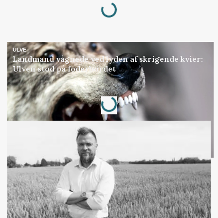
ULVE
Landmand vågnede ved lyden af skrigende kvier:
Ulven stod på foderbordet
Loading...
Annonce