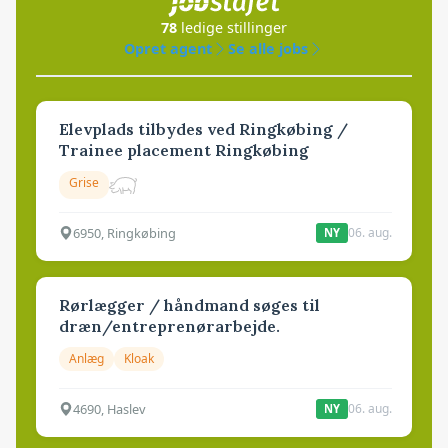
78
ledige stillinger
Opret agent
Se alle jobs
Elevplads tilbydes ved Ringkøbing /
Trainee placement Ringkøbing
Grise
6950, Ringkøbing
06. aug.
NY
Rørlægger / håndmand søges til
dræn/entreprenørarbejde.
Anlæg
Kloak
4690, Haslev
06. aug.
NY