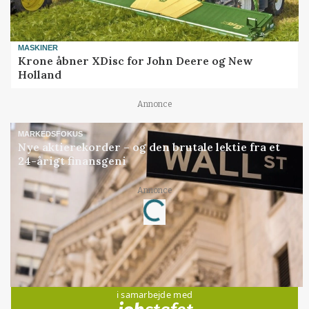
MASKINER
Krone åbner XDisc for John Deere og New
Holland
Annonce
MARKEDSFOKUS
Nye aktierekorder – og den brutale lektie fra et
24-årigt finansgeni
Annonce
Loading...
Jobs
i samarbejde med