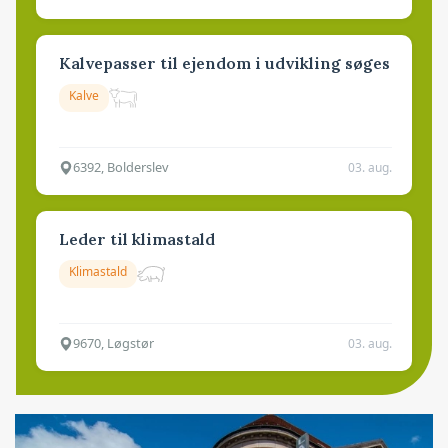
Kalvepasser til ejendom i udvikling søges
Kalve
6392, Bolderslev
03. aug.
Leder til klimastald
Klimastald
9670, Løgstør
03. aug.