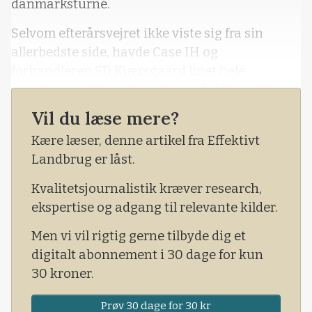
danmarksturné.
Selvom efterårsvejret ikke viste sig fra sin
allerbedste side, havde Case IH og
forhandleren SD Kjærsgaard linet hele
repertoiret af de røde traktorer fra Puma til
Magnum op til demo-dagen, mens der også var
Vil du læse mere?
blevet plads til en enkelt mejetærsker.
Kære læser, denne artikel fra Effektivt
Der var dog ingen tvivl om, hvilken model der
Landbrug er låst.
var arrangementets stjerne.
Kvalitetsjournalistik kræver research,
ekspertise og adgang til relevante kilder.
Men vi vil rigtig gerne tilbyde dig et
digitalt abonnement i 30 dage for kun
30 kroner.
Prøv 30 dage for 30 kr