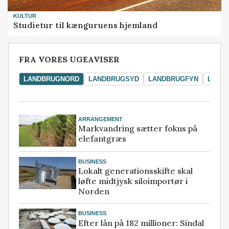
KULTUR
Studietur til kænguruens hjemland
FRA VORES UGEAVISER
LANDBRUGNORD
LANDBRUGSYD
LANDBRUGFYN
LAND
ARRANGEMENT
Markvandring sætter fokus på
elefantgræs
BUSINESS
Lokalt generationsskifte skal
løfte midtjysk siloimportør i
Norden
BUSINESS
Efter lån på 182 millioner: Sindal