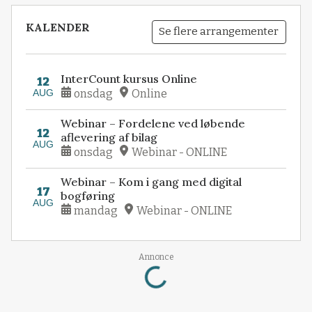
KALENDER
Se flere arrangementer
InterCount kursus Online
12
AUG
onsdag
Online
Webinar – Fordelene ved løbende
12
aflevering af bilag
AUG
onsdag
Webinar - ONLINE
Webinar – Kom i gang med digital
17
bogføring
AUG
mandag
Webinar - ONLINE
Loading...
Annonce