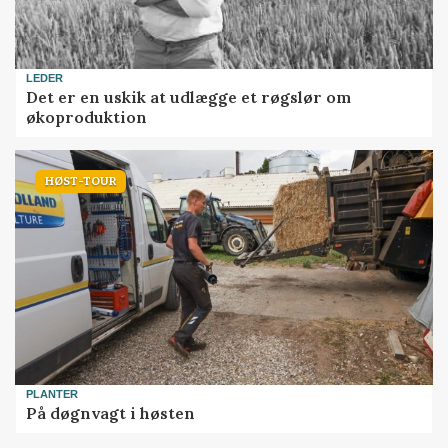
LEDER
Det er en uskik at udlægge et røgslør om
økoproduktion
HØST-TOUR
PLANTER
På døgnvagt i høsten