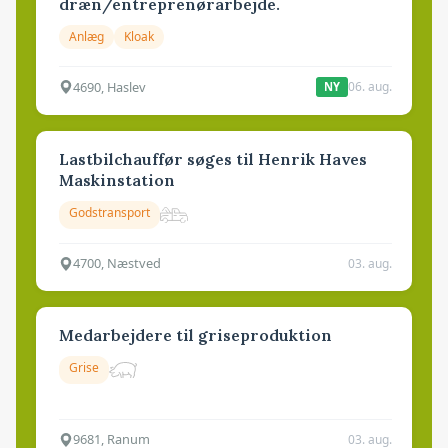
dræn/entreprenørarbejde.
Anlæg
Kloak
4690, Haslev
06. aug.
NY
Lastbilchauffør søges til Henrik Haves
Maskinstation
Godstransport
4700, Næstved
03. aug.
Medarbejdere til griseproduktion
Grise
9681, Ranum
03. aug.