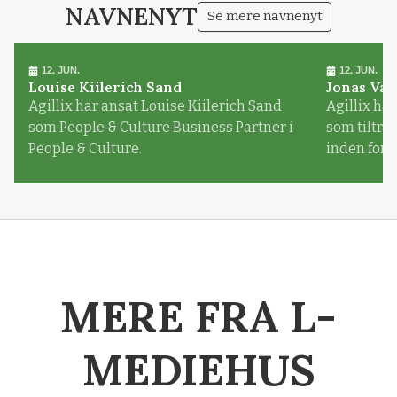
NAVNENYT
Se mere navnenyt
12. JUN.
12. JUN.
Louise Kiilerich Sand
Jonas Val
Agillix har ansat Louise Kiilerich Sand
Agillix har
som People & Culture Business Partner i
som tiltr
People & Culture.
inden for
MERE FRA L-
MEDIEHUS