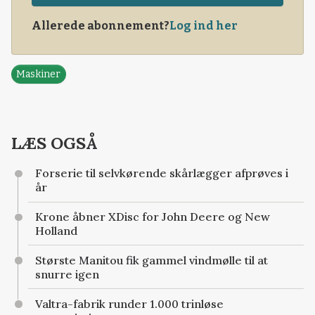
Allerede abonnement?
Log ind her
Maskiner
LÆS OGSÅ
Forserie til selvkørende skårlægger afprøves i
år
Krone åbner XDisc for John Deere og New
Holland
Største Manitou fik gammel vindmølle til at
snurre igen
Valtra-fabrik runder 1.000 trinløse