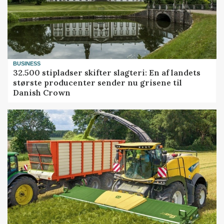
BUSINESS
32.500 stipladser skifter slagteri: En af landets
største producenter sender nu grisene til
Danish Crown