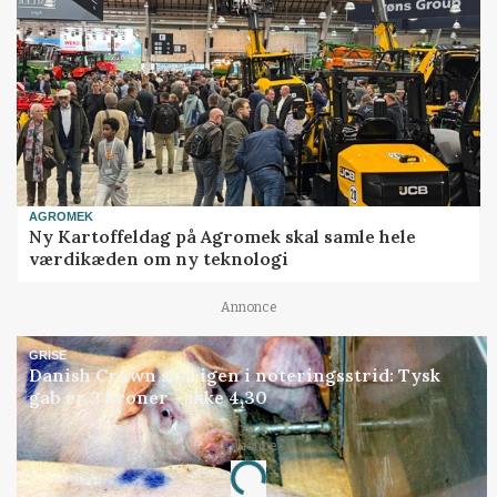
AGROMEK
Ny Kartoffeldag på Agromek skal samle hele
værdikæden om ny teknologi
Annonce
GRISE
Danish Crown slår igen i noteringsstrid: Tysk
gab er 3 kroner – ikke 4,30
Annonce
Loading...