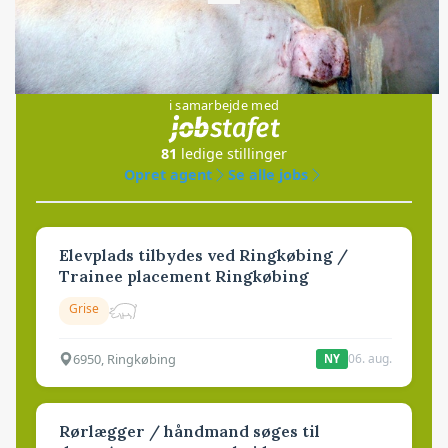
Jobs
i samarbejde med
81
ledige stillinger
Opret agent
Se alle jobs
Elevplads tilbydes ved Ringkøbing /
Trainee placement Ringkøbing
Grise
6950, Ringkøbing
06. aug.
NY
Rørlægger / håndmand søges til