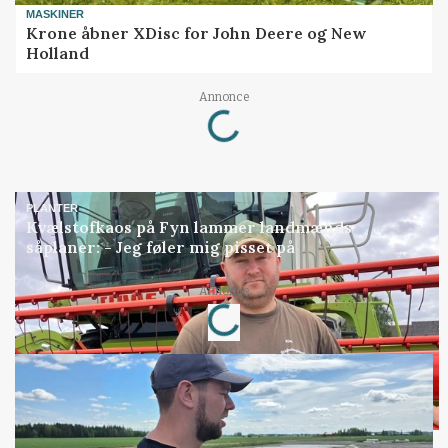
MASKINER
Krone åbner XDisc for John Deere og New
Holland
Loading...
Annonce
PLANTER
Kvælstofkaos på Fyn lammer landmænds
såplaner: - Jeg føler mig pisset på
Loading...
Annonce