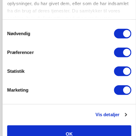
oplysninger, du har givet dem, eller som de har indsamlet
fra din brug af deres tjenester. Du samtykker til vores
cookies, hvis du fortsætter med at anvende vores
hjemmeside.
Samtykkevalg
Nødvendig
Præferencer
Statistik
MASKINER
Forserie til selvkørende skårlægger afprøves i år
Marketing
Annonce
ARRANGEMENT
Markvandring sætter fokus på elefantgræs
Vis detaljer
Loading...
Annonce
OK