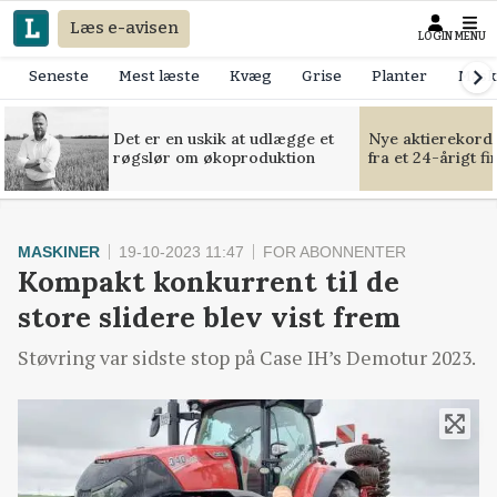
Læs e-avisen
LOGIN
MENU
Seneste
Mest læste
Kvæg
Grise
Planter
Mask
Det er en uskik at udlægge et
Nye aktierekorde
røgslør om økoproduktion
fra et 24-årigt f
MASKINER
19-10-2023 11:47
FOR ABONNENTER
Kompakt konkurrent til de
store slidere blev vist frem
Støvring var sidste stop på Case IH’s Demotur 2023.