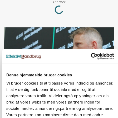
Loading...
Annonce
Denne hjemmeside bruger cookies
Vi bruger cookies til at tilpasse vores indhold og annoncer,
til at vise dig funktioner til sociale medier og til at
GRISE
analysere vores trafik. Vi deler også oplysninger om din
Svineproducenter kalder Danish Crowns pris en
katastrofe
brug af vores website med vores partnere inden for
sociale medier, annonceringspartnere og analysepartnere.
Annonce
Vores partnere kan kombinere disse data med andre