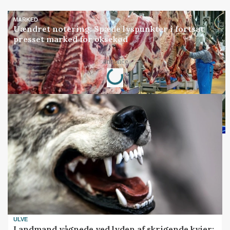
MARKED
Uændret notering: Spæde lyspunkter i fortsat
presset marked for oksekød
Loading...
Annonce
ULVE
Landmand vågnede ved lyden af skrigende kvier: