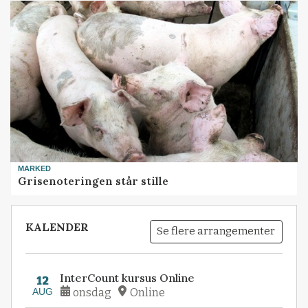
MARKED
Grisenoteringen står stille
KALENDER
Se flere arrangementer
InterCount kursus Online
12
AUG
onsdag
Online