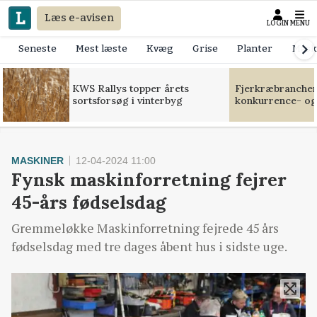
Læs e-avisen
LOGIN
MENU
Seneste
Mest læste
Kvæg
Grise
Planter
Mask
KWS Rallys topper årets
Fjerkræbranchen:
sortsforsøg i vinterbyg
konkurrence- og
MASKINER
12-04-2024 11:00
Fynsk maskinforretning fejrer
45-års fødselsdag
Gremmeløkke Maskinforretning fejrede 45 års
fødselsdag med tre dages åbent hus i sidste uge.