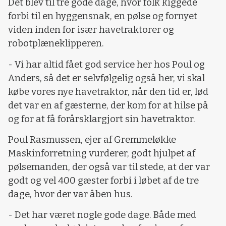
Det blev til tre gode dage, hvor folk kiggede
forbi til en hyggensnak, en pølse og fornyet
viden inden for især havetraktorer og
robotplæneklipperen.
- Vi har altid fået god service her hos Poul og
Anders, så det er selvfølgelig også her, vi skal
købe vores nye havetraktor, når den tid er, lød
det var en af gæsterne, der kom for at hilse på
og for at få forårsklargjort sin havetraktor.
Poul Rasmussen, ejer af Gremmeløkke
Maskinforretning vurderer, godt hjulpet af
pølsemanden, der også var til stede, at der var
godt og vel 400 gæster forbi i løbet af de tre
dage, hvor der var åben hus.
- Det har været nogle gode dage. Både med