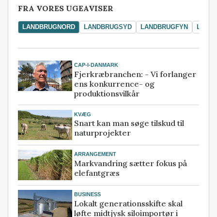
FRA VORES UGEAVISER
LANDBRUGNORD
LANDBRUGSYD
LANDBRUGFYN
LAND
CAP-I-DANMARK
Fjerkræbranchen: - Vi forlanger
ens konkurrence- og
produktionsvilkår
KVÆG
Snart kan man søge tilskud til
naturprojekter
ARRANGEMENT
Markvandring sætter fokus på
elefantgræs
BUSINESS
Lokalt generationsskifte skal
løfte midtjysk siloimportør i