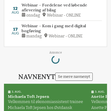
Webinar – Fordelene ved løbende
12
aflevering af bilag
AUG
onsdag
Webinar - ONLINE
Webinar – Kom i gang med digital
17
bogføring
AUG
mandag
Webinar - ONLINE
Loading...
Annonce
NAVNENYT
Se mere navnenyt
3. AUG.
3. AUG.
Michaela Toft Jepsen
Anette Pl
Velkommen til økonomiassistent trainee
Velkommen 
Michaela Toft Jepsen hos Østdansk
Anette Pl