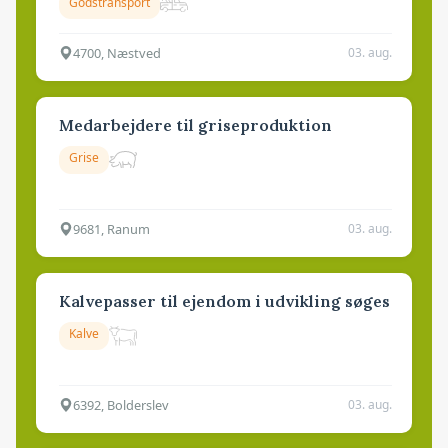
Godstransport
4700, Næstved
03. aug.
Medarbejdere til griseproduktion
Grise
9681, Ranum
03. aug.
Kalvepasser til ejendom i udvikling søges
Kalve
6392, Bolderslev
03. aug.