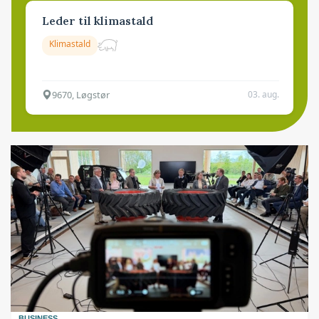
Leder til klimastald
Klimastald
9670, Løgstør
03. aug.
BUSINESS