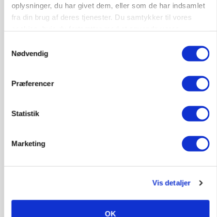
oplysninger, du har givet dem, eller som de har indsamlet
fra din brug af deres tjenester. Du samtykker til vores
POLITIK
»Nu stopper I«: Landbrugsdebattør og
cookies, hvis du fortsætter med at anvende vores
protestgruppe vil demonstrere mod ny
hjemmeside.
Samtykkevalg
gødskningslov
Nødvendig
Annonce
Præferencer
POLITIK
Folketinget behandler ny gødskningslov: Sådan
kan den ændre din bedrift fra 2027
Statistik
Loading...
Annonce
Marketing
Vis detaljer
OK