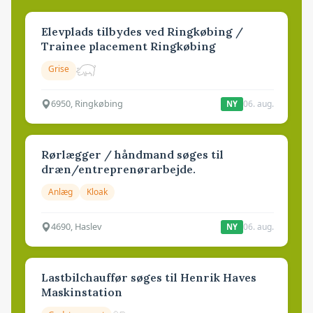
Elevplads tilbydes ved Ringkøbing /
Trainee placement Ringkøbing
Grise
6950, Ringkøbing
06. aug.
NY
Rørlægger / håndmand søges til
dræn/entreprenørarbejde.
Anlæg
Kloak
4690, Haslev
06. aug.
NY
Lastbilchauffør søges til Henrik Haves
Maskinstation