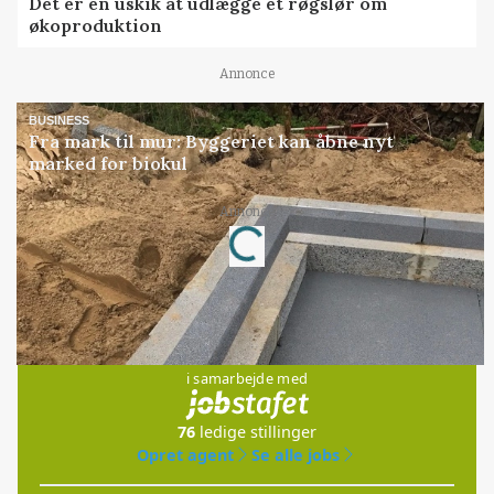
Det er en uskik at udlægge et røgslør om
økoproduktion
Annonce
BUSINESS
Fra mark til mur: Byggeriet kan åbne nyt
marked for biokul
Annonce
Loading...
Jobs
i samarbejde med
76
ledige stillinger
Opret agent
Se alle jobs