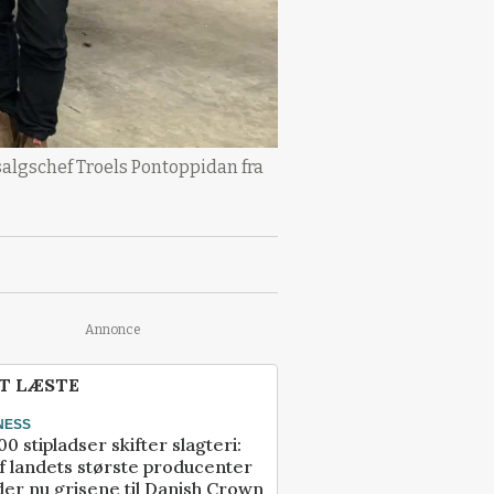
salgschef Troels Pontoppidan fra
Annonce
T LÆSTE
NESS
00 stipladser skifter slagteri:
f landets største producenter
er nu grisene til Danish Crown