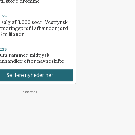
 til store drømme
ESS
 salg af 3.000 søer: Vestfynsk
rmeringsprofil afhænder jord
5 millioner
ESS
urs rammer midtjysk
inhandler efter navneskifte
Se flere nyheder her
Annonce