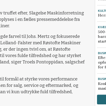
KULT
v truffet efter, Slagelse Maskinforretning
Her
t oplyses i en fælles pressemeddelelse fra
iner.
KVÆ
500-
gde farvel til Johs. Mertz og fokuserede
bar
star
 Lolland-Falster med Røstofte Maskiner
 er der ingen tvivl om, at Røstofte
BUSI
il vores fulde tilfredshed og har styrket
Efte
land, siger Troels Pontoppidan, salgschef
opfo
for 
til formål at styrke vores performance
BUSI
Kon
en for salg, service og eftermarked, og
mask
kan vi kun udtrykke fuld tilfredshed,