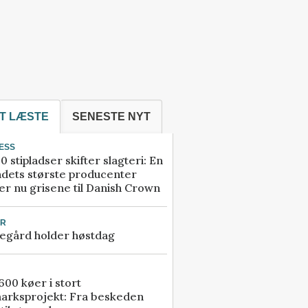
T LÆSTE
SENESTE NYT
ESS
0 stipladser skifter slagteri: En
ndets største producenter
r nu grisene til Danish Crown
UR
egård holder høstdag
00 køer i stort
arksprojekt: Fra beskeden