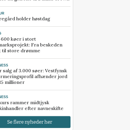
UR
regård holder høstdag
G
600 køer i stort
marksprojekt: Fra beskeden
t til store drømme
NESS
r salg af 3.000 søer: Vestfynsk
rmeringsprofil afhænder jord
85 millioner
NESS
kurs rammer midtjysk
inhandler efter navneskifte
Se flere nyheder her