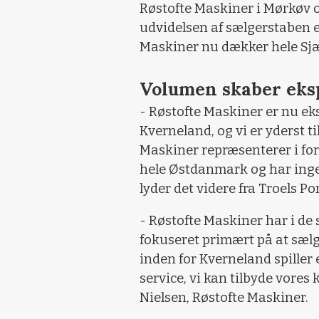
Røstofte Maskiner i Mørkøv o
udvidelsen af sælgerstaben 
Maskiner nu dækker hele Sjæ
Volumen skaber eks
- Røstofte Maskiner er nu eks
Kverneland, og vi er yderst t
Maskiner repræsenterer i for
hele Østdanmark og har ing
lyder det videre fra Troels P
- Røstofte Maskiner har i de
fokuseret primært på at sæl
inden for Kverneland spiller 
service, vi kan tilbyde vor
Nielsen, Røstofte Maskiner.