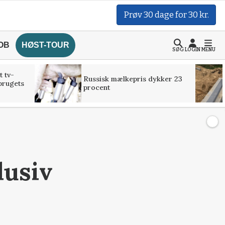
Prøv 30 dage for 30 kr.
OB
HØST-TOUR
SØG
LOGIN
MENU
t tv-
Russisk mælkepris dykker 23
brugets
procent
lusiv