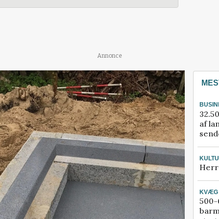
Annonce
MES
BUSIN
32.50
af la
sende
KULT
Herr
KVÆG
500-6
barm