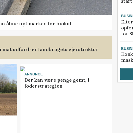
start
BUSIN
Efter
kan åbne nyt marked for biokul
opfo
for 8
format udfordrer landbrugets ejerstruktur
BUSIN
Konk
mask
ANNONCE
Der kan være penge gemt, i
foderstrategien
n