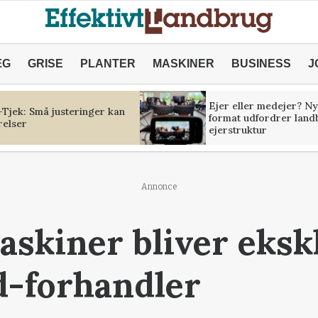
ÆG
GRISE
PLANTER
MASKINER
BUSINESS
J
Ejer eller medejer? Ny
Tjek: Små justeringer kan
format udfordrer land
relser
ejerstruktur
Annonce
askiner bliver eksk
d-forhandler