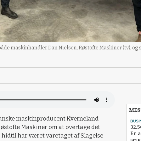
åde maskinhandler Dan Nielsen, Røstofte Maskiner (tv), og 
MES
n danske maskinproducent Kverneland
BUSI
32.5
østofte Maskiner om at overtage det
En a
 hidtil har været varetaget af Slagelse
send