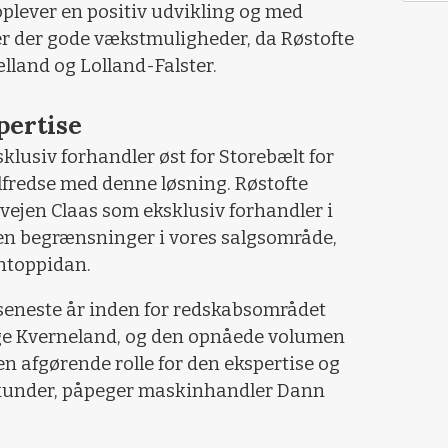
plever en positiv udvikling og med
er der gode vækstmuligheder, da Røstofte
lland og Lolland-Falster.
pertise
klusiv forhandler øst for Storebælt for
ilfredse med denne løsning. Røstofte
vejen Claas som eksklusiv forhandler i
en begrænsninger i vores salgsområde,
ontoppidan.
 seneste år inden for redskabsområdet
ge Kverneland, og den opnåede volumen
en afgørende rolle for den ekspertise og
es kunder, påpeger maskinhandler Dann