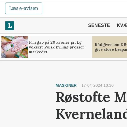
Læs e-avisen
SENESTE
KV
Prisgab på 20 kroner pr. kg
Rådgiver om DB-
vokser: Polsk kylling presser
give store bespa
markedet
MASKINER
17-04-2024 10:30
Røstofte M
Kvernelan