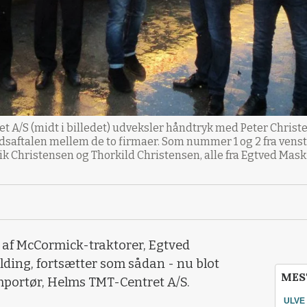
t A/S (midt i billedet) udveksler håndtryk med Peter Christ
aftalen mellem de to firmaer. Som nummer 1 og 2 fra venstre
k Christensen og Thorkild Christensen, alle fra Egtved Mask
af McCormick-traktorer, Egtved
ding, fortsætter som sådan - nu blot
MES
portør, Helms TMT-Centret A/S.
ULVE