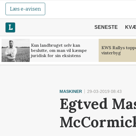
Læs e-avisen
SENESTE
KV
Kun landbruget selv kan
KWS Rallys toppe
beslutte, om man vil kæmpe
vinterbyg
juridisk for sin eksistens
MASKINER
29-03-2019 08:43
Egtved Mas
McCormick