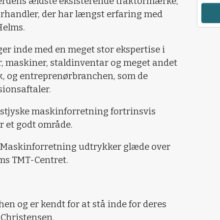
verdens ældste eksisterende traktormærke,
rhandler, der har længst erfaring med
 Helms.
er inde med en meget stor ekspertise i
r, maskiner, staldinventar og meget andet
k, og entreprenørbranchen, som de
ionsaftaler.
stjyske maskinforretning fortrinsvis
r et godt område.
d Maskinforretning udtrykker glæde over
ms TMT-Centret.
hen og er kendt for at stå inde for deres
 Christensen.