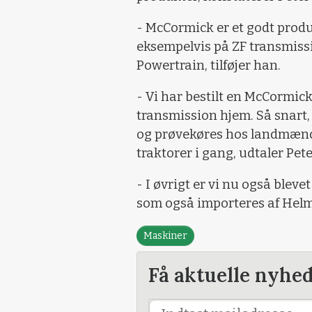
- McCormick er et godt prod
eksempelvis på ZF transmiss
Powertrain, tilføjer han.
- Vi har bestilt en McCormic
transmission hjem. Så snart, 
og prøvekøres hos landmænden
traktorer i gang, udtaler Pet
- I øvrigt er vi nu også blev
som også importeres af Helm
Maskiner
Få aktuelle nyhe