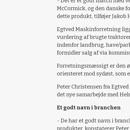
- Det er et godt match med 
McCormick, og den danske fo
dette produkt, tilføjer Jakob
Egtved Maskinforretning ligg
vurdering af brugte traktore
indenfor landbrug, have/par
formidler salg af via kommiss
Forretningsmæssigt er den ø
orienteret mod sydøst, som e
Peter Christensen fra Egtve
det nye samarbejde med Hel
Et godt navn i branchen
- De har et godt navn i branc
produkter, konstaterer Peter