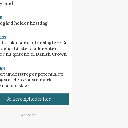
ylland
UR
egård holder høstdag
ESS
0 stipladser skifter slagteri: En
ndets største producenter
r nu grisene til Danish Crown
TER
rt understreger potentialet:
høstet den eneste mark i
n af sin slags
Se flere nyheder her
Annonce