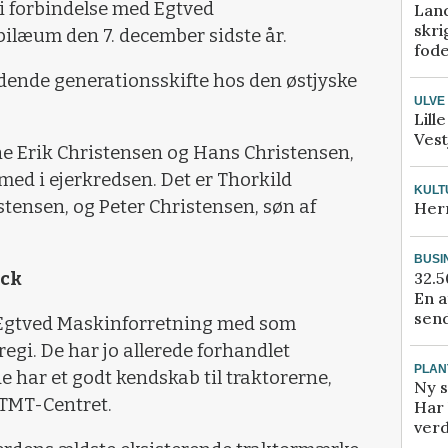
t i forbindelse med Egtved
Lan
skri
ilæum den 7. december sidste år.
fod
lidende generationsskifte hos den østjyske
ULVE
Lill
Vest
ene Erik Christensen og Hans Christensen,
med i ejerkredsen. Det er Thorkild
KULT
stensen, og Peter Christensen, søn af
Her
BUSI
ick
32.5
En a
send
et Egtved Maskinforretning med som
egi. De har jo allerede forhandlet
PLAN
e har et godt kendskab til traktorerne,
Ny s
 TMT-Centret.
Har 
verd