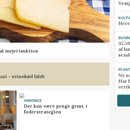
Vestj
KULT
Herr
BUSIN
32.50
af la
al mejeriauktion
sende
PLAN
Ny so
uni – svinekød faldt
Har 
verde
ANNONCE
Der kan være penge gemt, i
foderstrategien