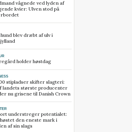
dmand vågnede ved lyden af
gende kvier: Ulven stod på
erbordet
e hund blev dræbt af ulv i
jylland
UR
regård holder høstdag
NESS
00 stipladser skifter slagteri:
f landets største producenter
er nu grisene til Danish Crown
TER
ort understreger potentialet:
høstet den eneste mark i
en af sin slags