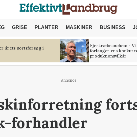
ÆG
GRISE
PLANTER
MASKINER
BUSINESS
J
Fjerkræbranchen: - Vi
r årets sortsforsøg i
forlanger ens konkurr
produktionsvilkår
Annonce
kinforretning fort
-forhandler