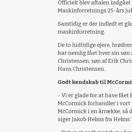
Officielt blev aftalen indgåe
Maskinforretnings 25-års jub
Samtidig er der indledt et g
maskinforretning.
De to hidtidige ejere, brødr
har nemlig fået hver sin søn 
Christensen, søn af Erik Chri
Hans Christensen.
Godt kendskab til McCorm
- Vi er glade for at have få
McCormick forhandler i vort r
McCormick i en årrække, så d
siger Jakob Helms fra Helms