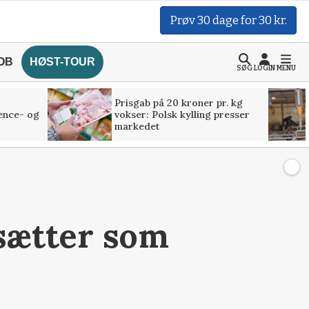
Prøv 30 dage for 30 kr.
OB
HØST-TOUR
SØG
LOGIN
MENU
Prisgab på 20 kroner pr. kg
ence- og
vokser: Polsk kylling presser
markedet
sætter som