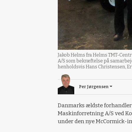
Jakob Helms fra Helms TMT-Centre
A/S som bekræftelse på samarbejds
henholdsvis Hans Christensen, Eri
Per Jørgensen
Danmarks ældste forhandler 
Maskinforretning A/S ved Kol
under den nye McCormick-im