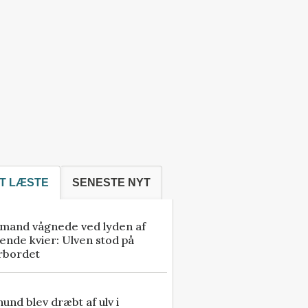
T LÆSTE
SENESTE NYT
mand vågnede ved lyden af
ende kvier: Ulven stod på
rbordet
 hund blev dræbt af ulv i