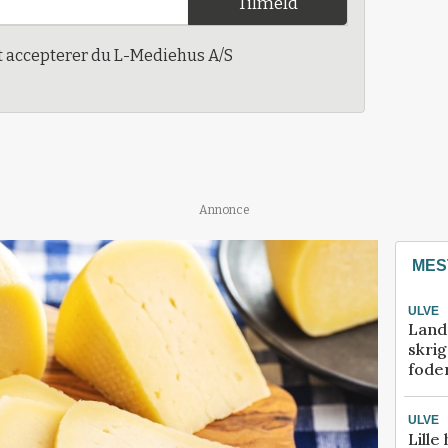
Tilmeld
t accepterer du L-Mediehus A/S
Annonce
MES
ULVE
Land
skrig
fode
ULVE
Lille