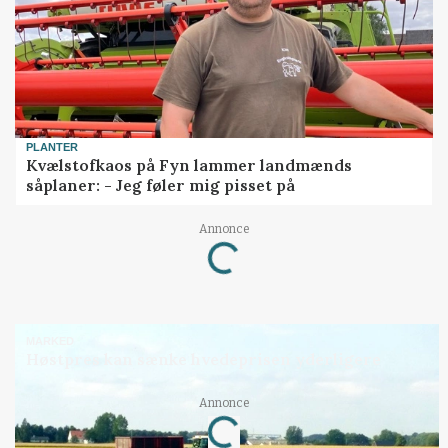
PLANTER
Kvælstofkaos på Fyn lammer landmænds
såplaner: - Jeg føler mig pisset på
Annonce
Loading...
MARKED
Høstpres kan sænke hvedeprisen yderligere
Annonce
Loading...