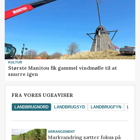
KULTUR
Største Manitou fik gammel vindmølle til at
snurre igen
FRA VORES UGEAVISER
LANDBRUGNORD
LANDBRUGSYD
LANDBRUGFYN
LAND
ARRANGEMENT
Markvandring sætter fokus på