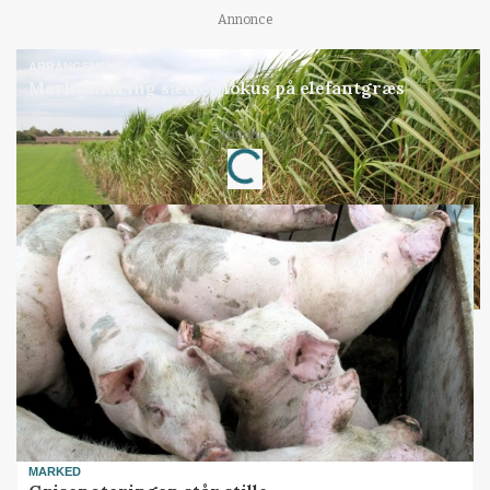
Annonce
ARRANGEMENT
Markvandring sætter fokus på elefantgræs
Annonce
Loading...
MARKED