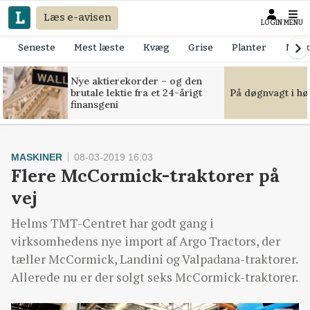
Læs e-avisen
LOGIN
MENU
Seneste
Mest læste
Kvæg
Grise
Planter
Mask
Nye aktierekorder – og den
brutale lektie fra et 24-årigt
På døgnvagt i hø
finansgeni
MASKINER
08-03-2019 16:03
Flere McCormick-traktorer på
vej
Helms TMT-Centret har godt gang i
virksomhedens nye import af Argo Tractors, der
tæller McCormick, Landini og Valpadana-traktorer.
Allerede nu er der solgt seks McCormick-traktorer.