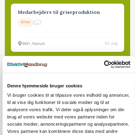
Medarbejdere til griseproduktion
Grise
9681, Ranum
03. aug.
Kalvepasser til ejendom i udvikling søges
Kalve
Denne hjemmeside bruger cookies
Vi bruger cookies til at tilpasse vores indhold og annoncer,
6392, Bolderslev
03. aug.
til at vise dig funktioner til sociale medier og til at
analysere vores trafik. Vi deler også oplysninger om din
brug af vores website med vores partnere inden for
Leder til klimastald
sociale medier, annonceringspartnere og analysepartnere.
Klimastald
Vores partnere kan kombinere disse data med andre