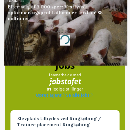
BUSINESS
Efter salg af 3.000 søer: Vestfynsk
opformeringsprofil afhænder jord for 85
millioner
Annonce
Loading...
Jobs
i samarbejde med
81
ledige stillinger
Opret agent
Se alle jobs
Elevplads tilbydes ved Ringkøbing /
Trainee placement Ringkøbing