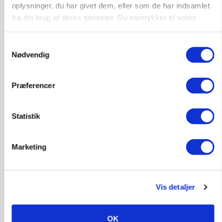
oplysninger, du har givet dem, eller som de har indsamlet
fra din brug af deres tjenester. Du samtykker til vores
9670, Løgstør
03. aug.
cookies, hvis du fortsætter med at anvende vores
hjemmeside.
Samtykkevalg
Nødvendig
Præferencer
Statistik
Marketing
KVÆG
Vis detaljer
Mælkeproducent på vej mod 14.000 kg EKM: - Jeg
er utrolig god til at passe køer
OK