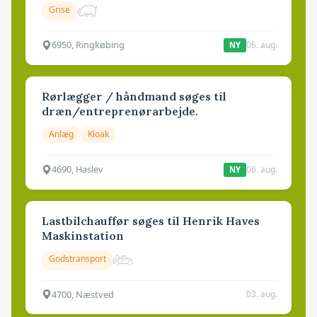
Grise
6950, Ringkøbing
06. aug.
NY
Rørlægger / håndmand søges til
dræn/entreprenørarbejde.
Anlæg
Kloak
4690, Haslev
06. aug.
NY
Lastbilchauffør søges til Henrik Haves
Maskinstation
Godstransport
4700, Næstved
03. aug.