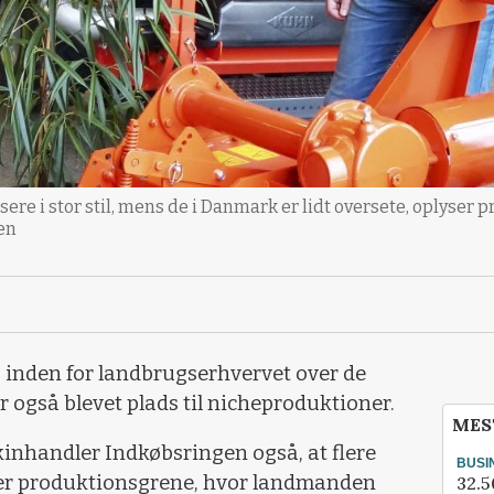
ere i stor stil, mens de i Danmark er lidt oversete, oplyse
en
g inden for landbrugserhvervet over de
r også blevet plads til nicheproduktioner.
MES
inhandler Indkøbsringen også, at flere
BUSI
lger produktionsgrene, hvor landmanden
32.5