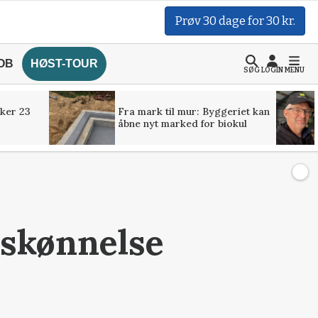
Prøv 30 dage for 30 kr.
OB
HØST-TOUR
SØG
LOGIN
MENU
ker 23
Fra mark til mur: Byggeriet kan
åbne nyt marked for biokul
rskønnelse