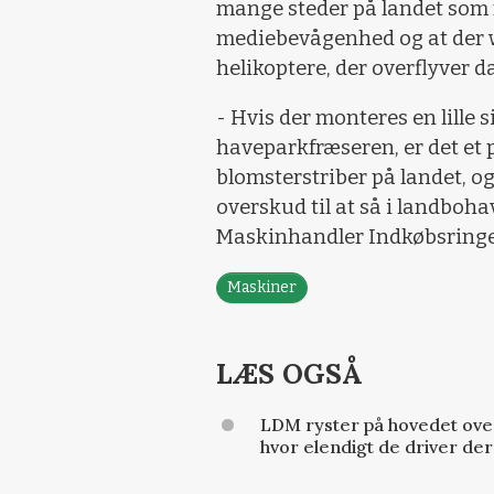
mange steder på landet som mul
mediebevågenhed og at der wo
helikoptere, der overflyver 
- Hvis der monteres en lille 
haveparkfræseren, er det et p
blomsterstriber på landet, og
overskud til at så i landboha
Maskinhandler Indkøbsring
Maskiner
LÆS OGSÅ
LDM ryster på hovedet over
hvor elendigt de driver de