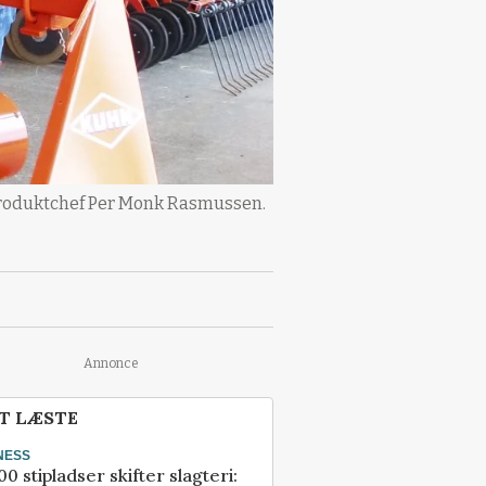
r produktchef Per Monk Rasmussen.
Annonce
T LÆSTE
NESS
00 stipladser skifter slagteri: