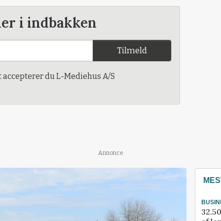
der i indbakken
Tilmeld
t accepterer du L-Mediehus A/S
Annonce
MES
BUSIN
32.50