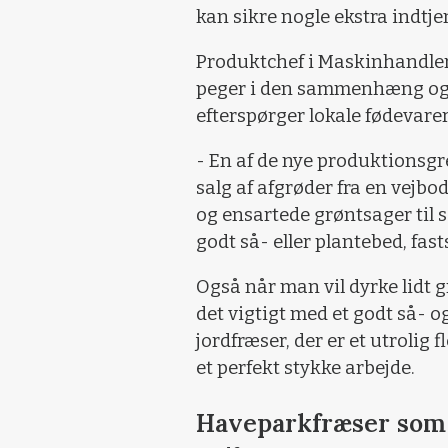
kan sikre nogle ekstra indtj
Produktchef i Maskinhandle
peger i den sammenhæng også
efterspørger lokale fødevarer
- En af de nye produktionsgr
salg af afgrøder fra en vejb
og ensartede grøntsager til s
godt så- eller plantebed, fa
Også når man vil dyrke lidt g
det vigtigt med et godt så- 
jordfræser, der er et utrolig
et perfekt stykke arbejde.
Haveparkfræser som 