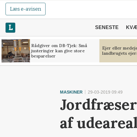
Læs e-avisen
SENESTE
KV
Rådgiver om DB-Tjek: Små
Ejer eller medej
justeringer kan give store
landbrugets ejer
besparelser
MASKINER
29-03-2019 09:49
Jordfræser
af udearea