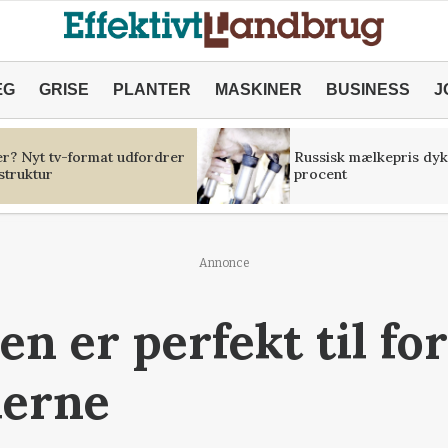
ÆG
GRISE
PLANTER
MASKINER
BUSINESS
J
er? Nyt tv-format udfordrer
Russisk mælkepris dyk
struktur
procent
Annonce
en er perfekt til fo
lerne