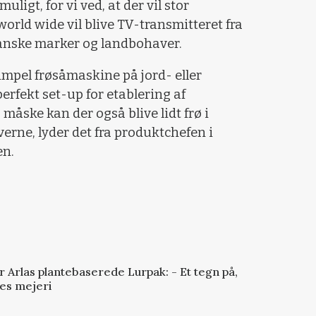
igt, for vi ved, at der vil stor
rld wide vil blive TV-transmitteret fra
danske marker og landbohaver.
simpel frøsåmaskine på jord- eller
erfekt set-up for etablering af
 måske kan der også blive lidt frø i
verne, lyder det fra produktchefen i
en.
 Arlas plantebaserede Lurpak: - Et tegn på,
res mejeri