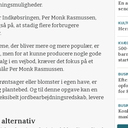
En a
eningsmuligheder.
send
r Indkøbsringen, Per Monk Rasmussen,
KULT
 på, at stadig flere forbrugere
Her
.
KVÆ
ene, der bliver mere og mere populær, er
500-
od, men for at kunne producere nogle gode
bar
star
alg i en vejbod, kræver det fokus på et
stslår Per Monk Rasmussen.
BUSI
Efte
røntsager eller blomster i egen have, er
opfo
og plantebed. Og til denne opgave kan en
for 
 fleksibelt jordbearbejdningsredskab, levere
BUSI
Kon
mask
alternativ