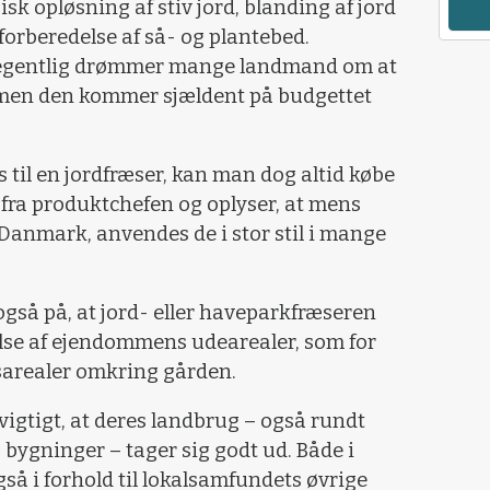
sk opløsning af stiv jord, blanding af jord
forberedelse af så- og plantebed.
 egentlig drømmer mange landmand om at
 men den kommer sjældent på budgettet
s til en jordfræser, kan man dog altid købe
 fra produktchefen og oplyser, at mens
i Danmark, anvendes de i stor stil i mange
så på, at jord- eller haveparkfræseren
se af ejendommens udearealer, som for
sarealer omkring gården.
igtigt, at deres landbrug – også rundt
ygninger – tager sig godt ud. Både i
så i forhold til lokalsamfundets øvrige