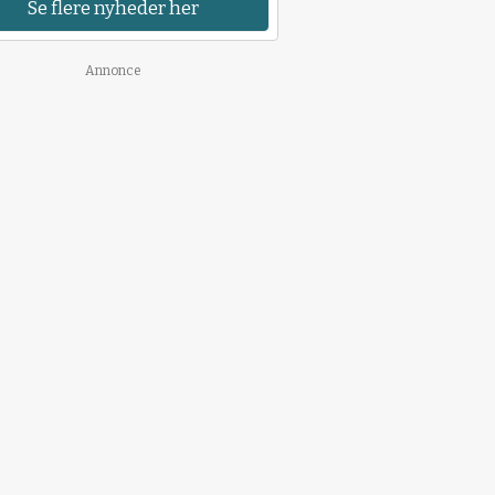
Se flere nyheder her
Annonce