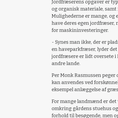
Jordfræserens opgaver er typi
og organisk materiale, samt 
Mulighederne er mange, og
have deres egen jordfræser,
for maskininvesteringer.
- Synes man ikke, der er plad
en haveparkfræser, lyder det
jordfræsere er lidt oversete 
andre lande.
Per Monk Rasmussen peger og
kan anvendes ved forskønnel
eksempel anlæggelse af græ
For mange landmænd er det v
omkring gårdens stuehus og b
forhold til besøgende, men og