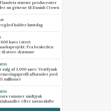
f landets største producenter
er nu grisene til Danish Crown
UR
regård holder høstdag
G
600 køer i stort
marksprojekt: Fra beskeden
t til store drømme
NESS
r salg af 3.000 søer: Vestfynsk
rmeringsprofil afhænder jord
85 millioner
NESS
kurs rammer midtjysk
inhandler efter navneskifte