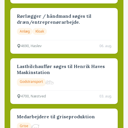
Rørlægger / håndmand søges til
dræn/entreprenørarbejde.
Anlæg
Kloak
4690, Haslev
06. aug.
Lastbilchauffør søges til Henrik Haves
Maskinstation
Godstransport
4700, Næstved
03. aug.
Medarbejdere til griseproduktion
Grise