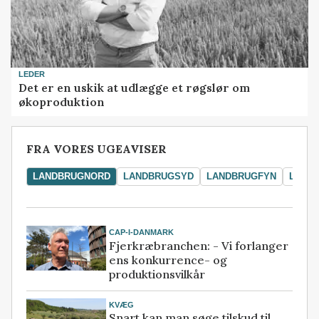
LEDER
Det er en uskik at udlægge et røgslør om
økoproduktion
FRA VORES UGEAVISER
LANDBRUGNORD
LANDBRUGSYD
LANDBRUGFYN
LAND
CAP-I-DANMARK
Fjerkræbranchen: - Vi forlanger
ens konkurrence- og
produktionsvilkår
KVÆG
Snart kan man søge tilskud til