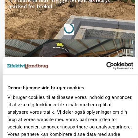
Fra mark til mur: Byggeriet kan åbne nyt
marked for biokul
Annonce
Loading...
Denne hjemmeside bruger cookies
Vi bruger cookies til at tilpasse vores indhold og annoncer,
til at vise dig funktioner til sociale medier og til at
analysere vores trafik. Vi deler også oplysninger om din
POLITIK
brug af vores website med vores partnere inden for
»Nu stopper I«: Landbrugsdebattør og
protestgruppe vil demonstrere mod ny
sociale medier, annonceringspartnere og analysepartnere.
gødskningslov
Vores partnere kan kombinere disse data med andre