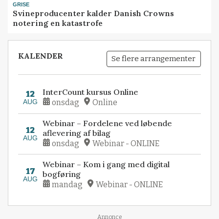
GRISE
Svineproducenter kalder Danish Crowns
notering en katastrofe
KALENDER
Se flere arrangementer
InterCount kursus Online
12
AUG
onsdag
Online
Webinar – Fordelene ved løbende
12
aflevering af bilag
AUG
onsdag
Webinar - ONLINE
Webinar – Kom i gang med digital
17
bogføring
AUG
mandag
Webinar - ONLINE
Annonce