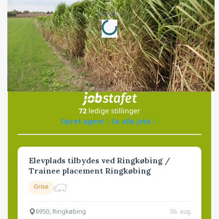
Loading...
Annonce
Jobs
i samarbejde med
72
ledige stillinger
Opret agent
Se alle jobs
Elevplads tilbydes ved Ringkøbing /
Trainee placement Ringkøbing
Grise
6950, Ringkøbing
06. aug.