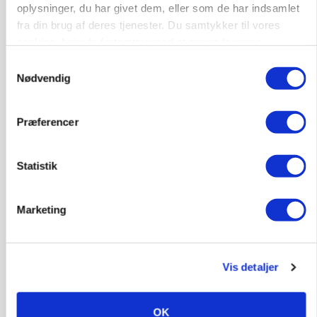
oplysninger, du har givet dem, eller som de har indsamlet
fra din brug af deres tjenester. Du samtykker til vores
cookies, hvis du fortsætter med at anvende vores
hjemmeside.
Samtykkevalg
Nødvendig
Præferencer
Statistik
POLITIK
Folketinget behandler ny gødskningslov: Sådan
Marketing
kan den ændre din bedrift fra 2027
Vis detaljer
OK