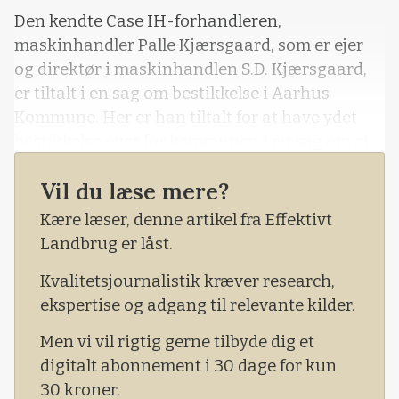
Den kendte Case IH-forhandleren,
maskinhandler Palle Kjærsgaard, som er ejer
og direktør i maskinhandlen S.D. Kjærsgaard,
er tiltalt i en sag om bestikkelse i Aarhus
Kommune. Her er han tiltalt for at have ydet
bestikkelse over for kommunen i en sag om et
udbud af maskiner til Natur og Vejservice i
Vil du læse mere?
Aarhus Kommune i 2010, som forhandleren
vandt, skriver Aarhus Stiftstidende.
Kære læser, denne artikel fra Effektivt
Landbrug er låst.
Ifølge avisen har maskinhandleren indgået en
sponsoraftale med en badmintonklub i Aal
Kvalitetsjournalistik kræver research,
ekspertise og adgang til relevante kilder.
Men vi vil rigtig gerne tilbyde dig et
digitalt abonnement i 30 dage for kun
30 kroner.