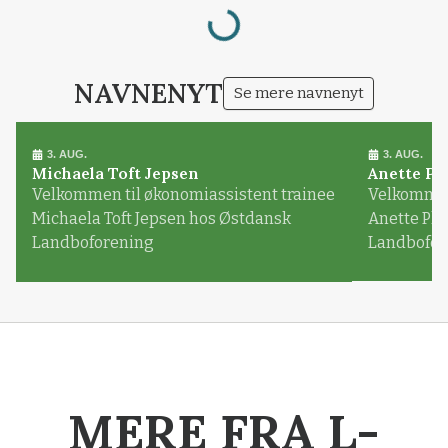
Loading...
NAVNENYT
Se mere navnenyt
3. AUG.
3. AUG.
Michaela Toft Jepsen
Anette Pl
Velkommen til økonomiassistent trainee
Velkommen 
Michaela Toft Jepsen hos Østdansk
Anette Pl
Landboforening
Landbofor
MERE FRA L-