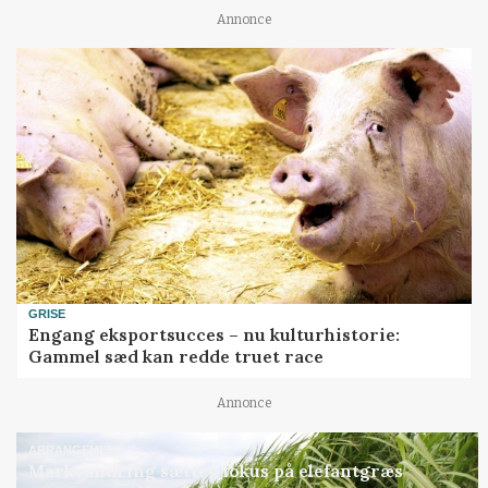
Annonce
GRISE
Engang eksportsucces – nu kulturhistorie:
Gammel sæd kan redde truet race
Annonce
ARRANGEMENT
Markvandring sætter fokus på elefantgræs