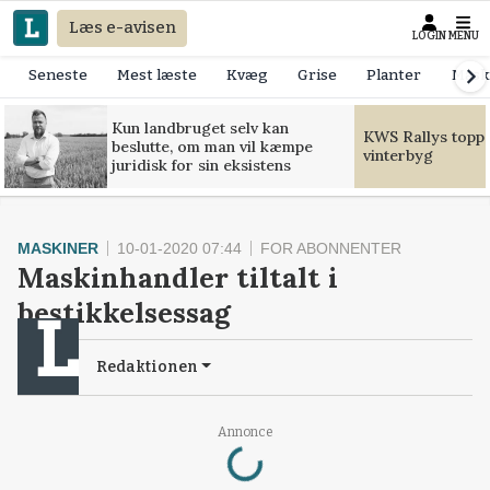
Læs e-avisen
LOGIN
MENU
Seneste
Mest læste
Kvæg
Grise
Planter
Mask
Kun landbruget selv kan
KWS Rallys toppe
beslutte, om man vil kæmpe
vinterbyg
juridisk for sin eksistens
MASKINER
10-01-2020 07:44
FOR ABONNENTER
Maskinhandler tiltalt i
bestikkelsessag
Redaktionen
Loading...
Annonce