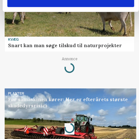
KVÆG
Snart kan man søge tilskud til naturprojekter
Annonce
Loading...
PLANTER
Før såmaskinen kører: Her er efterårets største
skadedyrsrisici
Annonce
Loading...