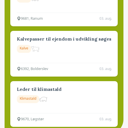
9681, Ranum
03. aug.
Kalvepasser til ejendom i udvikling søges
Kalve
6392, Bolderslev
03. aug.
Leder til klimastald
Klimastald
9670, Løgstør
03. aug.