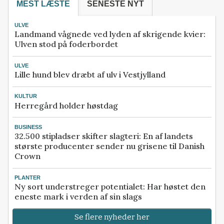
MEST LÆSTE
SENESTE NYT
ULVE
Landmand vågnede ved lyden af skrigende kvier:
Ulven stod på foderbordet
ULVE
Lille hund blev dræbt af ulv i Vestjylland
KULTUR
Herregård holder høstdag
BUSINESS
32.500 stipladser skifter slagteri: En af landets
største producenter sender nu grisene til Danish
Crown
PLANTER
Ny sort understreger potentialet: Har høstet den
eneste mark i verden af sin slags
Se flere nyheder her