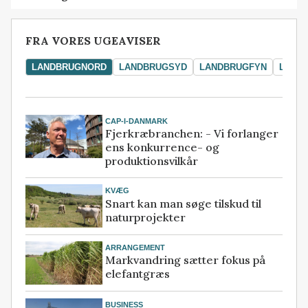
FRA VORES UGEAVISER
LANDBRUGNORD
LANDBRUGSYD
LANDBRUGFYN
LAND
CAP-I-DANMARK
Fjerkræbranchen: - Vi forlanger
ens konkurrence- og
produktionsvilkår
KVÆG
Snart kan man søge tilskud til
naturprojekter
ARRANGEMENT
Markvandring sætter fokus på
elefantgræs
BUSINESS