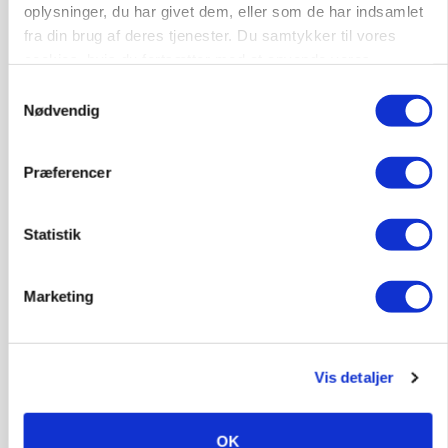
oplysninger, du har givet dem, eller som de har indsamlet
fra din brug af deres tjenester. Du samtykker til vores
MARKEDSFOKUS
Prisgab på 20 kroner pr. kg vokser: Polsk kylling
cookies, hvis du fortsætter med at anvende vores
presser markedet
hjemmeside.
Samtykkevalg
Nødvendig
Præferencer
Statistik
Marketing
GRISE
Rådgiver om DB-Tjek: Små justeringer kan give
Vis detaljer
store besparelser
Loading...
Annonce
OK