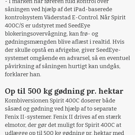
- I marken har føreren fuld kontrol over
såningen ved hjælp af det iPad-baserede
kontrolsystem Väderstad E-Control. Når Spirit
400C/S er udstyret med SeedEye
blokeringsovervågning, kan frø- og
gødningsmængden blive aflæst i realtid. Hvis
der skulle opstå en afvigelse, giver SeedEye-
systemet omgående en advarsel, så en eventuel
påvirkning af såningen hurtigt kan undgås,
forklarer han.
Op til 500 kg gødning pr. hektar
Kombiversionen Spirit 400C doserer både
såsæd og gødning ved hjælp af to separate
Fenix II-systemer. Fenix II drives af en stærk
elmotor, der gør det muligt for Spirit 400C at
udlægge op til 500 kg gødning pr. hektar med