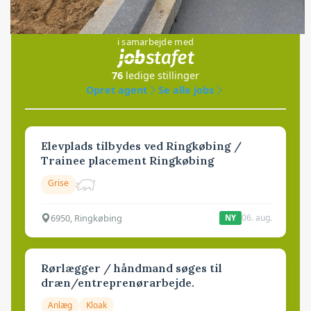
Jobs
i samarbejde med
76
ledige stillinger
Opret agent
Se alle jobs
Elevplads tilbydes ved Ringkøbing /
Trainee placement Ringkøbing
Grise
6950, Ringkøbing
06. aug.
NY
Rørlægger / håndmand søges til
dræn/entreprenørarbejde.
Anlæg
Kloak