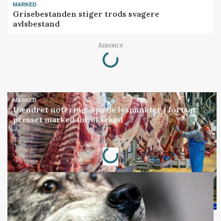
MARKED
Grisebestanden stiger trods svagere
avlsbestand
Loading...
Annonce
MARKED
Uændret notering: Spæde lyspunkter i fortsat
presset marked for oksekød
Loading...
Annonce