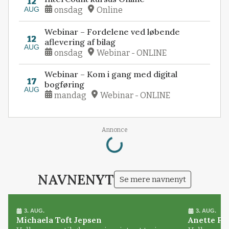
12
AUG
onsdag
Online
Webinar – Fordelene ved løbende
12
aflevering af bilag
AUG
onsdag
Webinar - ONLINE
Webinar – Kom i gang med digital
17
bogføring
AUG
mandag
Webinar - ONLINE
Loading...
Annonce
NAVNENYT
Se mere navnenyt
3. AUG.
3. AUG.
Michaela Toft Jepsen
Anette Pl