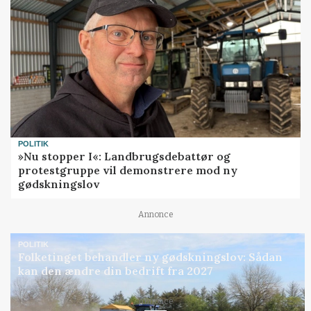
POLITIK
»Nu stopper I«: Landbrugsdebattør og
protestgruppe vil demonstrere mod ny
gødskningslov
Annonce
POLITIK
Folketinget behandler ny gødskningslov: Sådan
kan den ændre din bedrift fra 2027
Loading...
Annonce