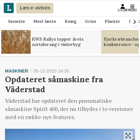
Læs e-avisen
LOGIN
MENU
Seneste
Mest læste
Kvæg
Grise
Planter
Mask
KWS Rallys topper årets
Fjerkræbranchen:
sortsforsøg i vinterbyg
konkurrence- og
MASKINER
05-12-2020 14:30
Opdateret såmaskine fra
Väderstad
Väderstad har opdateret den pneumatiske
såmaskine Spirit 400, der nu tilbydes i to versioner
med en række nye features.