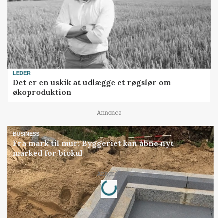
LEDER
Det er en uskik at udlægge et røgslør om
økoproduktion
Annonce
BUSINESS
Fra mark til mur: Byggeriet kan åbne nyt
marked for biokul
Loading...
Annonce