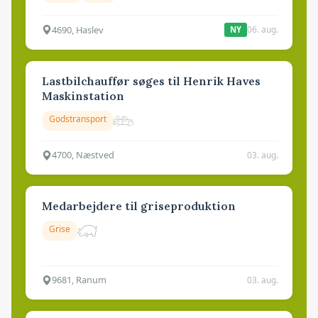
4690, Haslev
06. aug.
NY
Lastbilchauffør søges til Henrik Haves
Maskinstation
Godstransport
4700, Næstved
03. aug.
Medarbejdere til griseproduktion
Grise
9681, Ranum
03. aug.