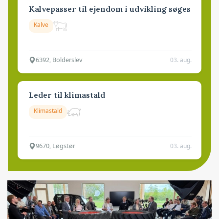
Kalvepasser til ejendom i udvikling søges
Kalve
6392, Bolderslev
03. aug.
Leder til klimastald
Klimastald
9670, Løgstør
03. aug.