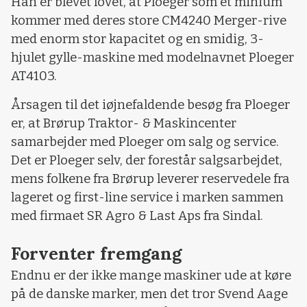
Han er blevet lovet, at Ploeger som et minium
kommer med deres store CM4240 Merger-rive
med enorm stor kapacitet og en smidig, 3-
hjulet gylle-maskine med modelnavnet Ploeger
AT4103.
Årsagen til det iøjnefaldende besøg fra Ploeger
er, at Brørup Traktor- & Maskincenter
samarbejder med Ploeger om salg og service.
Det er Ploeger selv, der forestår salgsarbejdet,
mens folkene fra Brørup leverer reservedele fra
lageret og first-line service i marken sammen
med firmaet SR Agro & Last Aps fra Sindal.
Forventer fremgang
Endnu er der ikke mange maskiner ude at køre
på de danske marker, men det tror Svend Aage