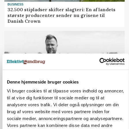
BUSINESS
32.500 stipladser skifter slagteri: En af landets
største producenter sender nu grisene til
Danish Crown
Denne hjemmeside bruger cookies
Vi bruger cookies til at tilpasse vores indhold og annoncer,
til at vise dig funktioner til sociale medier og til at
LEDER
analysere vores trafik. Vi deler også oplysninger om din
Det er en uskik at udlægge et røgslør om
brug af vores website med vores partnere inden for
økoproduktion
sociale medier, annonceringspartnere og analysepartnere.
Vores partnere kan kombinere disse data med andre