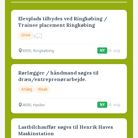
Elevplads tilbydes ved Ringkøbing /
Trainee placement Ringkøbing
Grise
6950, Ringkøbing
06. aug.
NY
Rørlægger / håndmand søges til
dræn/entreprenørarbejde.
Anlæg
Kloak
4690, Haslev
06. aug.
NY
Lastbilchauffør søges til Henrik Haves
Maskinstation