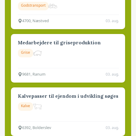
Godstransport
4700, Næstved
03. aug.
Medarbejdere til griseproduktion
Grise
9681, Ranum
03. aug.
Kalvepasser til ejendom i udvikling søges
Kalve
6392, Bolderslev
03. aug.