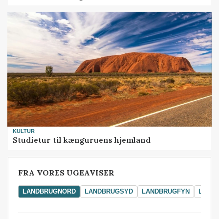
KULTUR
Studietur til kænguruens hjemland
FRA VORES UGEAVISER
LANDBRUGNORD
LANDBRUGSYD
LANDBRUGFYN
LAND