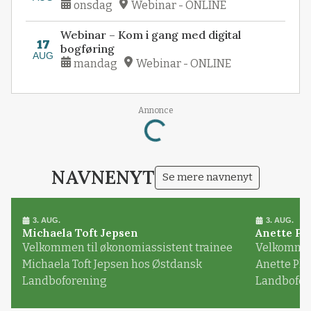
onsdag
Webinar - ONLINE
Webinar – Kom i gang med digital
17
bogføring
AUG
mandag
Webinar - ONLINE
Loading...
Annonce
NAVNENYT
Se mere navnenyt
3. AUG.
3. AUG.
Michaela Toft Jepsen
Anette Pl
Velkommen til økonomiassistent trainee
Velkommen 
Michaela Toft Jepsen hos Østdansk
Anette Pl
Landboforening
Landbofor