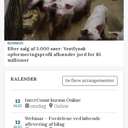
BUSINESS
Efter salg af 3.000 søer: Vestfynsk
opformeringsprofil afhænder jord for 85
millioner
KALENDER
Se flere arrangementer
InterCount kursus Online
12
AUG
onsdag
Online
Webinar – Fordelene ved løbende
12
aflevering af bilag
AUG