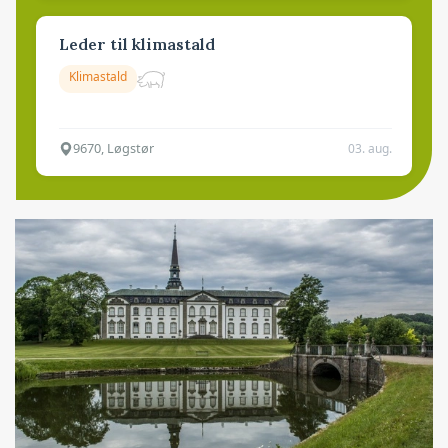
Leder til klimastald
Klimastald
9670, Løgstør
03. aug.