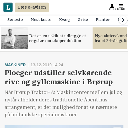
Læs e-avisen
LOGIN
MENU
Seneste
Mest læste
Kvæg
Grise
Planter
Mask
Det er en uskik at udlægge et
Nye aktierekorde
røgslør om økoproduktion
fra et 24-årigt f
MASKINER
13-12-2019 14:24
Ploeger udstiller selvkørende
rive og gyllemaskine i Brørup
Når Brørup Traktor- & Maskincenter mellem jul og
nytår afholder deres traditionelle Åbent hus-
arrangement, er der mulighed for at se nærmere
på hollandske specialmaskiner.