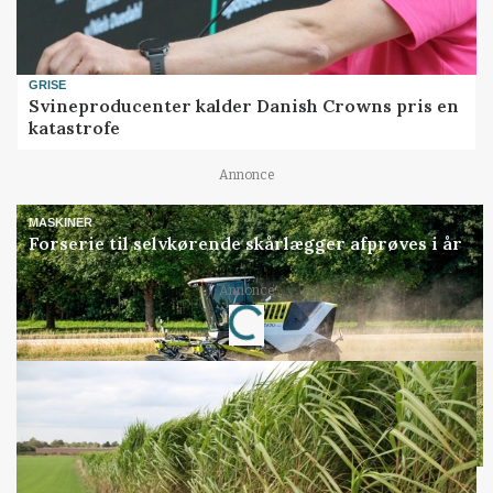
GRISE
Svineproducenter kalder Danish Crowns pris en
katastrofe
Annonce
MASKINER
Forserie til selvkørende skårlægger afprøves i år
Loading...
Annonce