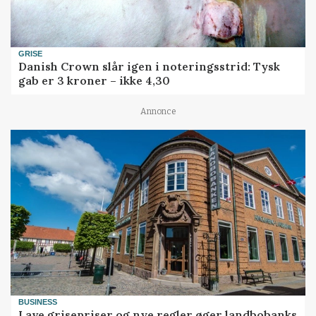
GRISE
Danish Crown slår igen i noteringsstrid: Tysk
gab er 3 kroner – ikke 4,30
Annonce
BUSINESS
Lave grisepriser og nye regler øger landbobanks