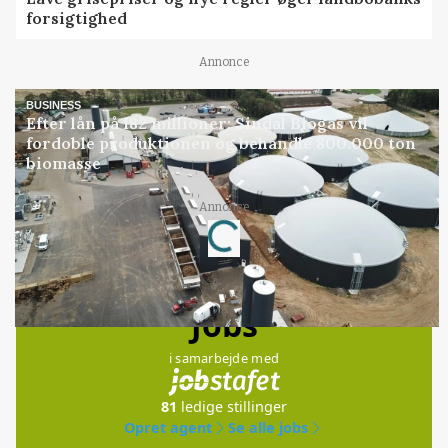
forsigtighed
Annonce
BUSINESS
Efter lån på 182 millioner: Sindal Biogas vil
fordoble produktionen og behandle 800.000 ton
biomasse
Loading...
Annonce
Jobs
i samarbejde med
81
ledige stillinger
Opret agent
Se alle jobs