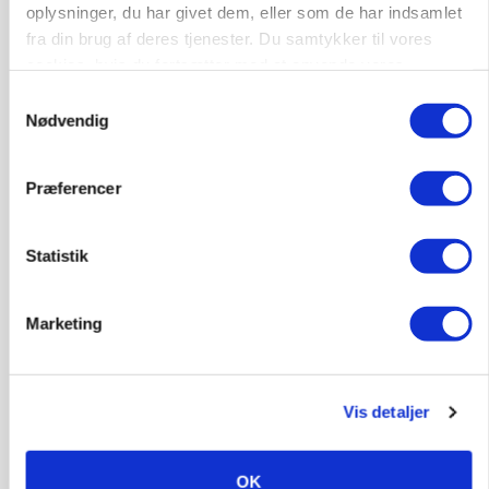
oplysninger, du har givet dem, eller som de har indsamlet
fra din brug af deres tjenester. Du samtykker til vores
cookies, hvis du fortsætter med at anvende vores
hjemmeside.
Samtykkevalg
Nødvendig
Præferencer
MARKEDSFOKUS
Statistik
Nye aktierekorder – og den brutale lektie fra et
24-årigt finansgeni
Loading...
Marketing
Annonce
Vis detaljer
HØST-TOUR
OK