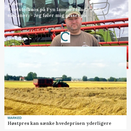
PLANTER
Kvælstofkaos på Fyn lammer landmænds
såplaner: - Jeg føler mig pisset på
Loading...
Annonce
MARKED
Høstpres kan sænke hvedeprisen yderligere