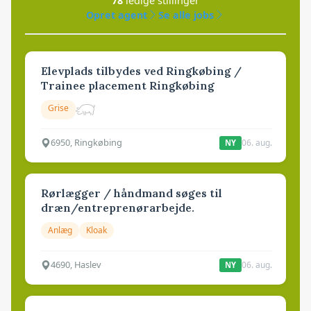
78
ledige stillinger
Opret agent
Se alle jobs
Elevplads tilbydes ved Ringkøbing /
Trainee placement Ringkøbing
Grise
6950, Ringkøbing
06. aug.
NY
Rørlægger / håndmand søges til
dræn/entreprenørarbejde.
Anlæg
Kloak
4690, Haslev
06. aug.
NY