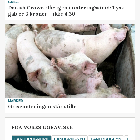
GRISE
Danish Crown slår igen i noteringsstrid: Tysk
gab er 3 kroner – ikke 4,30
MARKED
Grisenoteringen står stille
FRA VORES UGEAVISER
LANDBRUGNORD
LANDBRUGSYD
LANDBRUGFYN
LAND