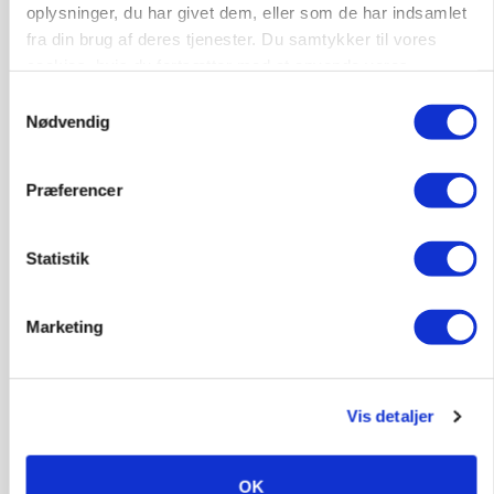
oplysninger, du har givet dem, eller som de har indsamlet
fra din brug af deres tjenester. Du samtykker til vores
cookies, hvis du fortsætter med at anvende vores
hjemmeside.
Samtykkevalg
POLITIK
Nødvendig
»Nu stopper I«: Landbrugsdebattør og
protestgruppe vil demonstrere mod ny
gødskningslov
Præferencer
Annonce
Statistik
POLITIK
Folketinget behandler ny gødskningslov: Sådan
kan den ændre din bedrift fra 2027
Marketing
Loading...
Annonce
Vis detaljer
OK