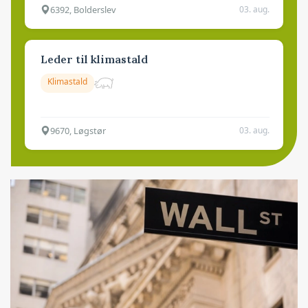
6392, Bolderslev
03. aug.
Leder til klimastald
Klimastald
9670, Løgstør
03. aug.