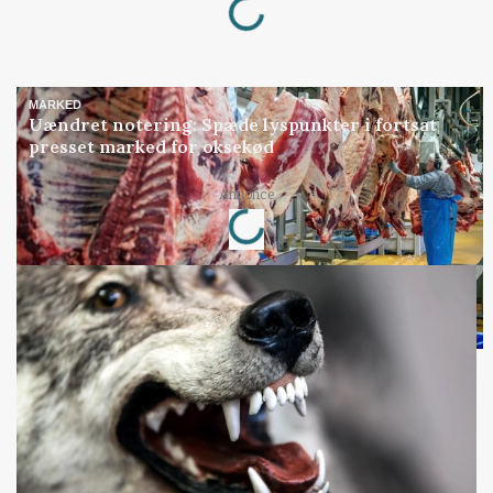
MARKED
Uændret notering: Spæde lyspunkter i fortsat
presset marked for oksekød
Loading...
Annonce