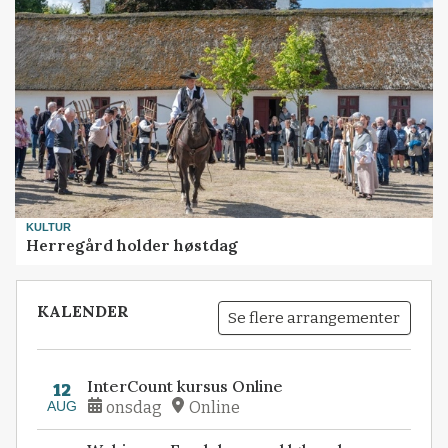
KULTUR
Herregård holder høstdag
KALENDER
Se flere arrangementer
InterCount kursus Online
12
AUG
onsdag
Online