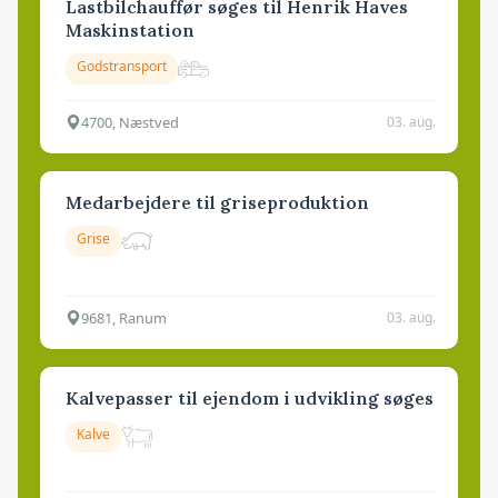
Lastbilchauffør søges til Henrik Haves
Maskinstation
Godstransport
4700, Næstved
03. aug.
Medarbejdere til griseproduktion
Grise
9681, Ranum
03. aug.
Kalvepasser til ejendom i udvikling søges
Kalve