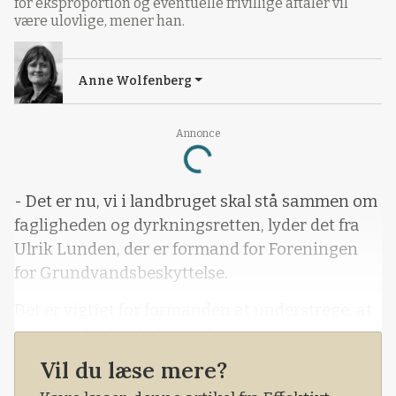
for eksproportion og eventuelle frivillige aftaler vil
være ulovlige, mener han.
Anne Wolfenberg
Annonce
Loading...
- Det er nu, vi i landbruget skal stå sammen om
fagligheden og dyrkningsretten, lyder det fra
Ulrik Lunden, der er formand for Foreningen
for Grundvandsbeskyttelse.
Det er vigtigt for formanden at understrege, at
der intet fagligt belæg er for at tage
landbrugsjord ud af drift for at beskytte
Vil du læse mere?
grundvandet. Noget som de røde partier