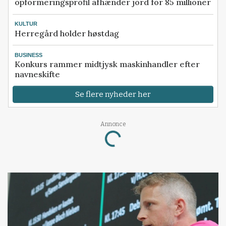
opformeringsprofil afhænder jord for 85 millioner
KULTUR
Herregård holder høstdag
BUSINESS
Konkurs rammer midtjysk maskinhandler efter
navneskifte
Se flere nyheder her
Annonce
Loading...