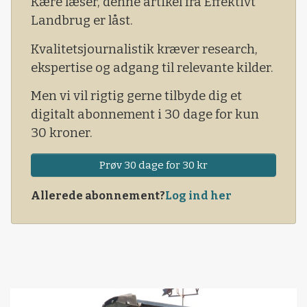
Kære læser, denne artikel fra Effektivt
foreslog under vangkampen.
Landbrug er låst.
- Der er ikke sløjfet en eneste boring som følge
Kvalitetsjournalistik kræver research,
af brug af pesticider på dyrkningsfladen, gør
ekspertise og adgang til relevante kilder.
Ulrik Lunden opmærksom på.
Men vi vil rigtig gerne tilbyde dig et
digitalt abonnement i 30 dage for kun
30 kroner.
Prøv 30 dage for 30 kr
Allerede abonnement?
Log ind her