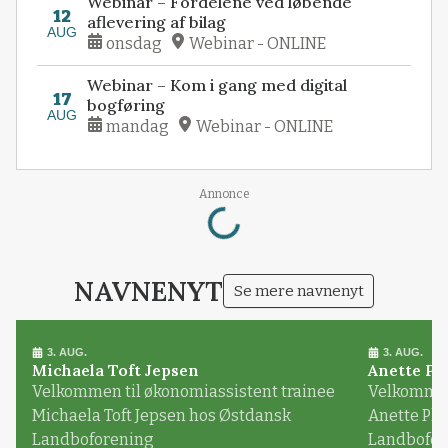
Webinar – Fordelene ved løbende
12
aflevering af bilag
AUG
onsdag
Webinar - ONLINE
Webinar – Kom i gang med digital
17
bogføring
AUG
mandag
Webinar - ONLINE
Loading...
Annonce
NAVNENYT
Se mere navnenyt
3. AUG.
3. AUG.
Michaela Toft Jepsen
Anette Pl
Velkommen til økonomiassistent trainee
Velkommen 
Michaela Toft Jepsen hos Østdansk
Anette Pl
Landboforening
Landbofor