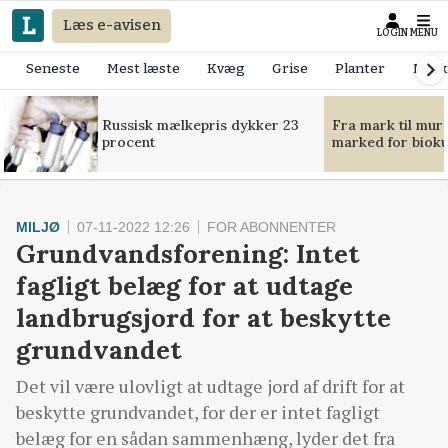
Læs e-avisen
LOGIN
MENU
Seneste
Mest læste
Kvæg
Grise
Planter
Mask
Russisk mælkepris dykker 23
Fra mark til mur
procent
marked for bioku
MILJØ
07-11-2022 12:26
FOR ABONNENTER
Grundvandsforening: Intet
fagligt belæg for at udtage
landbrugsjord for at beskytte
grundvandet
Det vil være ulovligt at udtage jord af drift for at
beskytte grundvandet, for der er intet fagligt
belæg for en sådan sammenhæng, lyder det fra