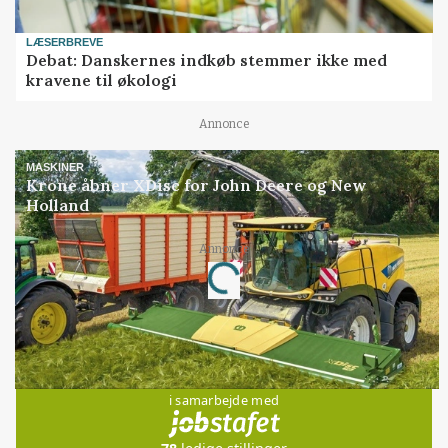
LÆSERBREVE
Debat: Danskernes indkøb stemmer ikke med
kravene til økologi
Annonce
MASKINER
Krone åbner XDisc for John Deere og New
Holland
Annonce
Loading...
Jobs
i samarbejde med