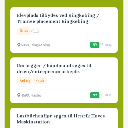
Elevplads tilbydes ved Ringkøbing /
Trainee placement Ringkøbing
Grise
6950, Ringkøbing
06. aug.
NY
Rørlægger / håndmand søges til
dræn/entreprenørarbejde.
Anlæg
Kloak
4690, Haslev
06. aug.
NY
Lastbilchauffør søges til Henrik Haves
Maskinstation