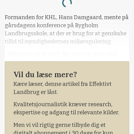
Loading...
Formanden for KHL, Hans Damgaard, mente på
gårsdagens konference på Bygholm
Landbrugsskole, at der er brug for at genskabe
tillid til myndighedernes miljøregulering.
- Når man ser et kort, der viser, at man skal
braklægge 30 procent af sin jord, så må man
spørge, om der er tillid til det. Jeg har ikke tillid
Vil du læse mere?
til det, lød det fra landboformanden.
Kære læser, denne artikel fra Effektivt
Han stillede også spørgsmålstegn ved de
Landbrug er låst.
mange datokrav, so
Kvalitetsjournalistik kræver research,
ekspertise og adgang til relevante kilder.
Men vi vil rigtig gerne tilbyde dig et
digitalt abonnement i 30 dage for kun