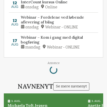
InterCount kursus Online
12
AUG
onsdag
Online
Webinar – Fordelene ved løbende
12
aflevering af bilag
AUG
onsdag
Webinar - ONLINE
Webinar – Kom i gang med digital
17
bogføring
AUG
mandag
Webinar - ONLINE
Loading...
Annonce
NAVNENYT
Se mere navnenyt
3. AUG.
3. AUG.
Michaela Toft Jepsen
Anette Pl