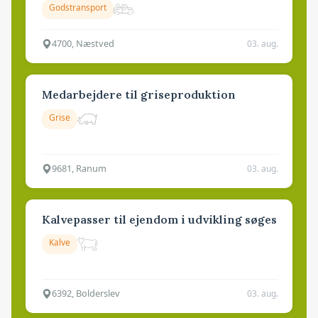
Godstransport
4700, Næstved
03. aug.
Medarbejdere til griseproduktion
Grise
9681, Ranum
03. aug.
Kalvepasser til ejendom i udvikling søges
Kalve
6392, Bolderslev
03. aug.