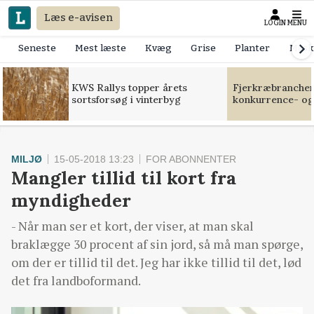
Læs e-avisen
LOGIN
MENU
Seneste
Mest læste
Kvæg
Grise
Planter
Mask
KWS Rallys topper årets
Fjerkræbranchen:
sortsforsøg i vinterbyg
konkurrence- og
MILJØ
15-05-2018 13:23
FOR ABONNENTER
Mangler tillid til kort fra
myndigheder
- Når man ser et kort, der viser, at man skal
braklægge 30 procent af sin jord, så må man spørge,
om der er tillid til det. Jeg har ikke tillid til det, lød
det fra landboformand.