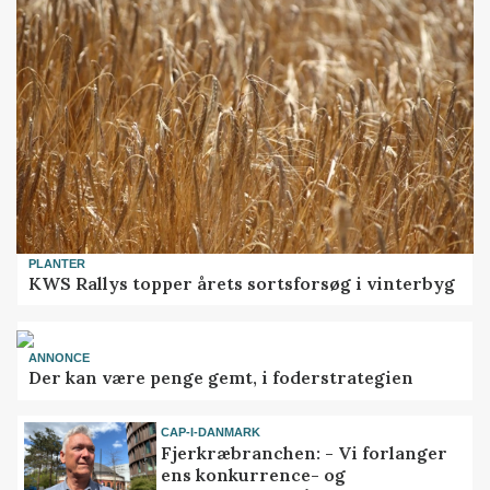
PLANTER
KWS Rallys topper årets sortsforsøg i vinterbyg
ANNONCE
Der kan være penge gemt, i foderstrategien
CAP-I-DANMARK
Fjerkræbranchen: - Vi forlanger
ens konkurrence- og