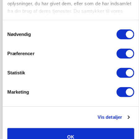
oplysninger, du har givet dem, eller som de har indsamlet
fra din brug af deres tjenester. Du samtykker til vores
cookies, hvis du fortsætter med at anvende vores
KVÆG
hjemmeside.
Snart kan man søge tilskud til naturprojekter
Samtykkevalg
Nødvendig
Annonce
Præferencer
PLANTER
Før såmaskinen kører: Her er efterårets største
skadedyrsrisici
Statistik
Loading...
Annonce
Marketing
Vis detaljer
OK