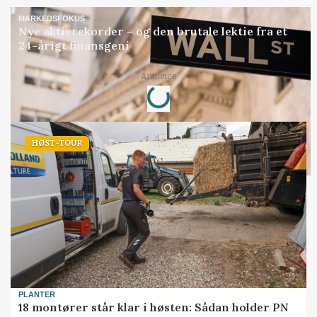
MARKEDSFOKUS
Nye aktierekorder – og den brutale lektie fra et
24-årigt finansgeni
Loading...
Annonce
HØST-TOUR
PLANTER
18 montører står klar i høsten: Sådan holder PN