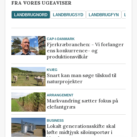
FRA VORES UGEAVISER
LANDBRUGNORD
LANDBRUGSYD
LANDBRUGFYN
LAND
CAP-I-DANMARK
Fjerkræbranchen: - Vi forlanger
ens konkurrence- og
produktionsvilkår
KVÆG
Snart kan man søge tilskud til
naturprojekter
ARRANGEMENT
Markvandring sætter fokus på
elefantgræs
BUSINESS
Lokalt generationsskifte skal
løfte midtjysk siloimportør i