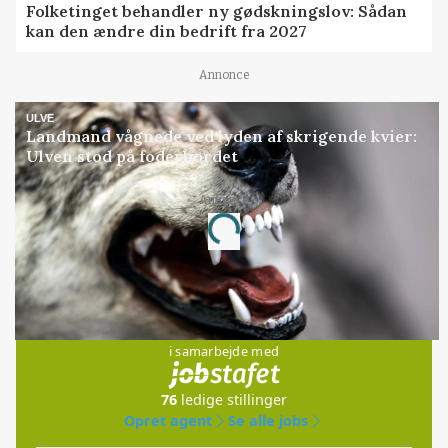
Folketinget behandler ny gødskningslov: Sådan
kan den ændre din bedrift fra 2027
Annonce
ULVE
Landmand vågnede ved lyden af skrigende kvier:
Ulven stod på foderbordet
Annonce
Loading...
Jobs
i samarbejde med
76
ledige stillinger
Opret agent
Se alle jobs