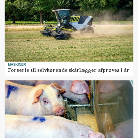
MASKINER
Forserie til selvkørende skårlægger afprøves i år