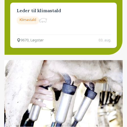
Leder til klimastald
Klimastald
9670, Løgstør
03. aug.