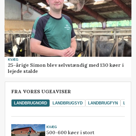
KVÆG
25-årige Simon blev selvstændig med 130 køer i
lejede stalde
FRA VORES UGEAVISER
LANDBRUGNORD
LANDBRUGSYD
LANDBRUGFYN
LAND
KVÆG
500-600 køer i stort