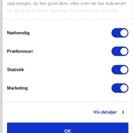
forsigtighed
oplysninger, du har givet dem, eller som de har indsamlet
fra din brug af deres tjenester. Du samtykker til vores
Annonce
cookies, hvis du fortsætter med at anvende vores
hjemmeside.
Samtykkevalg
KLUMME
Nødvendig
Ny griseprognose kan give anledning til et nyt
budgettjek
Præferencer
Annonce
Loading...
Statistik
Marketing
Vis detaljer
OK