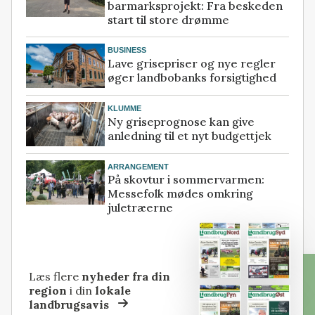
barmarksprojekt: Fra beskeden
start til store drømme
BUSINESS
Lave grisepriser og nye regler
øger landbobanks forsigtighed
KLUMME
Ny griseprognose kan give
anledning til et nyt budgettjek
ARRANGEMENT
På skovtur i sommervarmen:
Messefolk mødes omkring
juletræerne
Læs flere
nyheder fra din
region
i din
lokale
landbrugsavis