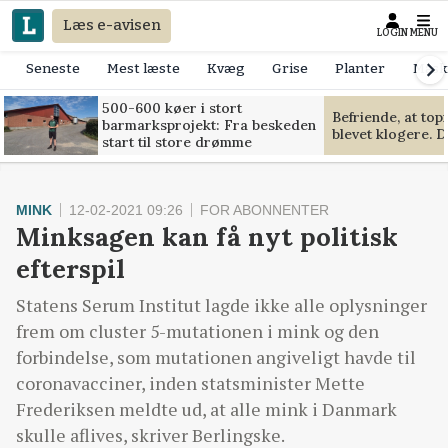
Læs e-avisen
LOGIN
MENU
Seneste
Mest læste
Kvæg
Grise
Planter
Mask
500-600 køer i stort
Befriende, at to
barmarksprojekt: Fra beskeden
blevet klogere. D
start til store drømme
MINK
12-02-2021 09:26
FOR ABONNENTER
Minksagen kan få nyt politisk
efterspil
Statens Serum Institut lagde ikke alle oplysninger
frem om cluster 5-mutationen i mink og den
forbindelse, som mutationen angiveligt havde til
coronavacciner, inden statsminister Mette
Frederiksen meldte ud, at alle mink i Danmark
skulle aflives, skriver Berlingske.