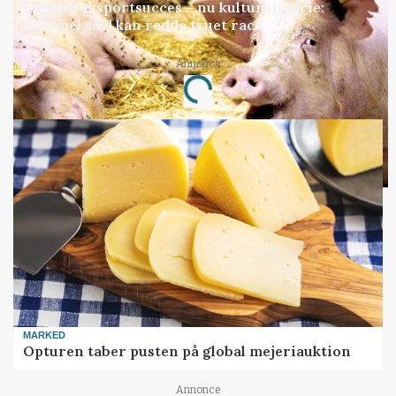
Engang eksportsucces – nu kulturhistorie:
Gammel sæd kan redde truet race
Annonce
Loading...
MARKED
Opturen taber pusten på global mejeriauktion
Annonce