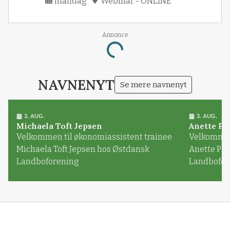
mandag
Webinar - ONLINE
Annonce
Loading...
NAVNENYT
Se mere navnenyt
3. AUG.
3. AUG.
Michaela Toft Jepsen
Anette Pl
Velkommen til økonomiassistent trainee
Velkommen 
Michaela Toft Jepsen hos Østdansk
Anette Pl
Landboforening
Landbofor