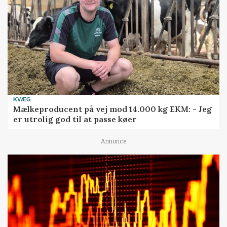
KVÆG
Mælkeproducent på vej mod 14.000 kg EKM: - Jeg
er utrolig god til at passe køer
Annonce