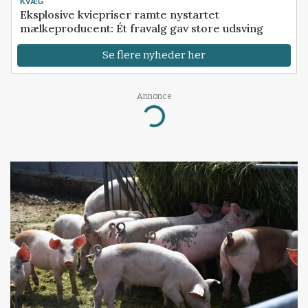
KVÆG
Eksplosive kviepriser ramte nystartet
mælkeproducent: Ét fravalg gav store udsving
Se flere nyheder her
Annonce
Loading...