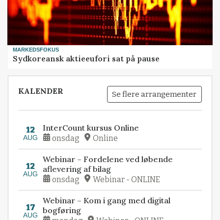
MARKEDSFOKUS
Sydkoreansk aktieeufori sat på pause
KALENDER
Se flere arrangementer
InterCount kursus Online
12
AUG
onsdag
Online
Webinar – Fordelene ved løbende
12
aflevering af bilag
AUG
onsdag
Webinar - ONLINE
Webinar – Kom i gang med digital
17
bogføring
AUG