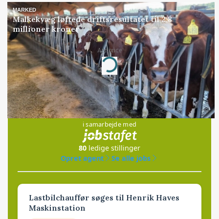
MARKED
Malkekvæg løftede driftsresultatet til 2,8
millioner kroner
Annonce
Loading...
Jobs
i samarbejde med
80
ledige stillinger
Opret agent
Se alle jobs
Lastbilchauffør søges til Henrik Haves
Maskinstation