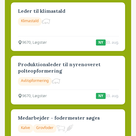
Leder til klimastald
Klimastald
9670, Løgstør
03. aug.
NY
Produktionsleder til nyrenoveret
polteopformering
Avl/opformering
9670, Løgstør
03. aug.
NY
Medarbejder - fodermester søges
Kalve
Grovfoder