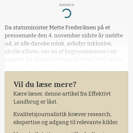
Annonce
Loading...
Da statsminister Mette Frederiksen på et
pressemøde den 4. november sidste år meldte
ud, at alle danske mink, avlsdyr inklusive,
skulle aflives, var en af begrundelserne i en
rapport fra Statens Serum Institut (SSI), at en
mutation, der var i coronavirus blandt mink,
den såkaldte cluster-5, ville kunne medføre, at
Vil du læse mere?
vacciner mod coronavirus ikke ville være
effektiv
Kære læser, denne artikel fra Effektivt
Landbrug er låst.
Kvalitetsjournalistik kræver research,
ekspertise og adgang til relevante kilder.