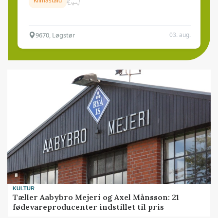
Klimastald
9670, Løgstør
03. aug.
KULTUR
Tæller Aabybro Mejeri og Axel Månsson: 21
fødevareproducenter indstillet til pris