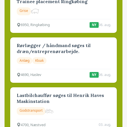
Trainee placement Ringkøbing
Grise
6950, Ringkøbing
06. aug.
NY
Rørlægger / håndmand søges til
dræn/entreprenørarbejde.
Anlæg
Kloak
4690, Haslev
06. aug.
NY
Lastbilchauffør søges til Henrik Haves
Maskinstation
Godstransport
4700, Næstved
03. aug.