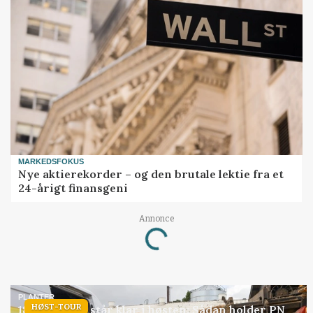
MARKEDSFOKUS
Nye aktierekorder – og den brutale lektie fra et
24-årigt finansgeni
Annonce
Loading...
PLANTER
HØST-TOUR
18 montører står klar i høsten: Sådan holder PN