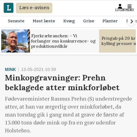
Læs e-avisen
LOGIN
MENU
Seneste
Mest læste
Kvæg
Grise
Planter
Mask
Fjerkræbranchen: - Vi
Prisgab på 20 kr
forlanger ens konkurrence- og
kylling presser 
produktionsvilkår
MINK
13-05-2021 10:39
Minkopgravninger: Prehn
beklagede atter minkforløbet
Fødevareminister Rasmus Prehn (S) understregede
atter, at han var ærgerlig over minkforløbet, da
man torsdag gik i gang med at grave de første af
13.000 tons døde mink op fra en grav udenfor
Holstebro.