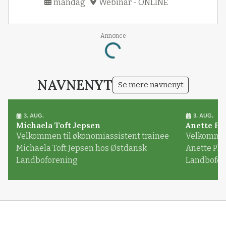
mandag
Webinar - ONLINE
Annonce
Loading...
NAVNENYT
Se mere navnenyt
3. AUG.
3. AUG.
Michaela Toft Jepsen
Anette Pl
Velkommen til økonomiassistent trainee
Velkommen 
Michaela Toft Jepsen hos Østdansk
Anette Pl
Landboforening
Landbofor