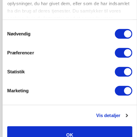
oplysninger, du har givet dem, eller som de har indsamlet
fra din brug af deres tjenester. Du samtykker til vores
cookies, hvis du fortsætter med at anvende vores
hjemmeside.
Samtykkevalg
Nødvendig
GRISE
Rådgiver om DB-Tjek: Små justeringer kan give
store besparelser
Præferencer
Annonce
Loading...
Statistik
Marketing
Vis detaljer
OK