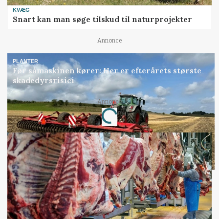
KVÆG
Snart kan man søge tilskud til naturprojekter
Annonce
PLANTER
Før såmaskinen kører: Her er efterårets største
skadedyrsrisici
Annonce
Loading...