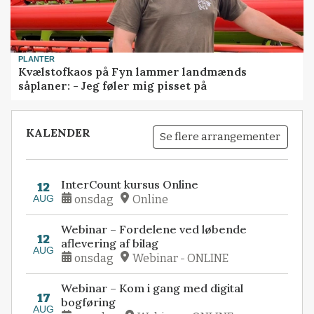
PLANTER
Kvælstofkaos på Fyn lammer landmænds
såplaner: - Jeg føler mig pisset på
KALENDER
Se flere arrangementer
InterCount kursus Online
12
AUG
onsdag
Online
Webinar – Fordelene ved løbende
12
aflevering af bilag
AUG
onsdag
Webinar - ONLINE
Webinar – Kom i gang med digital
17
bogføring
AUG