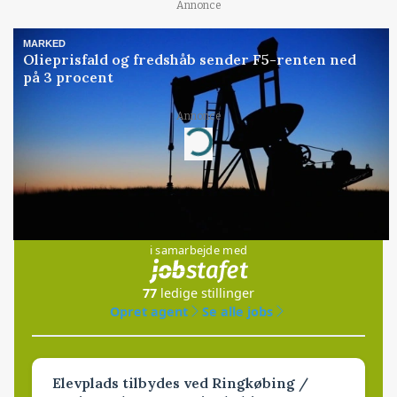
Annonce
MARKED
Olieprisfald og fredshåb sender F5-renten ned
på 3 procent
Annonce
Loading...
Jobs
i samarbejde med
77
ledige stillinger
Opret agent
Se alle jobs
Elevplads tilbydes ved Ringkøbing /