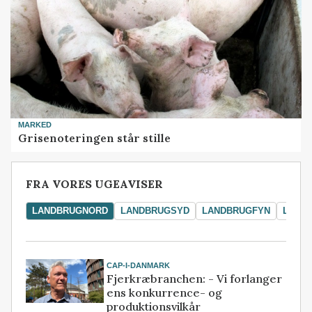
MARKED
Grisenoteringen står stille
FRA VORES UGEAVISER
LANDBRUGNORD
LANDBRUGSYD
LANDBRUGFYN
LAND
CAP-I-DANMARK
Fjerkræbranchen: - Vi forlanger
ens konkurrence- og
produktionsvilkår