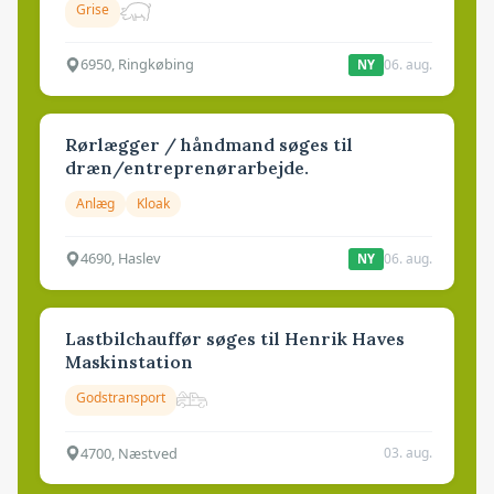
Grise
6950, Ringkøbing
06. aug.
NY
Rørlægger / håndmand søges til
dræn/entreprenørarbejde.
Anlæg
Kloak
4690, Haslev
06. aug.
NY
Lastbilchauffør søges til Henrik Haves
Maskinstation
Godstransport
4700, Næstved
03. aug.