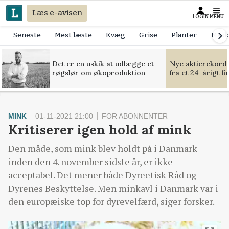
Læs e-avisen
LOGIN
MENU
Seneste
Mest læste
Kvæg
Grise
Planter
Mask
Det er en uskik at udlægge et
Nye aktierekorde
røgslør om økoproduktion
fra et 24-årigt f
MINK
01-11-2021 21:00
FOR ABONNENTER
Kritiserer igen hold af mink
Den måde, som mink blev holdt på i Danmark
inden den 4. november sidste år, er ikke
acceptabel. Det mener både Dyreetisk Råd og
Dyrenes Beskyttelse. Men minkavl i Danmark var i
den europæiske top for dyrevelfærd, siger forsker.