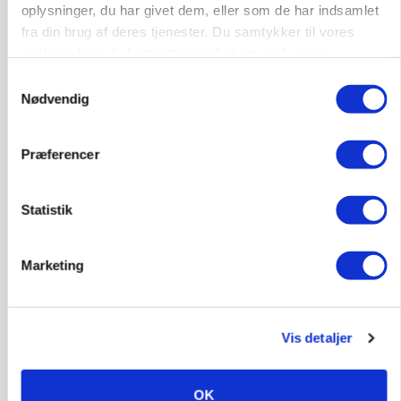
katastrofe
oplysninger, du har givet dem, eller som de har indsamlet
fra din brug af deres tjenester. Du samtykker til vores
Annonce
cookies, hvis du fortsætter med at anvende vores
hjemmeside.
Samtykkevalg
MASKINER
Nødvendig
Forserie til selvkørende skårlægger afprøves i år
Loading...
Annonce
Præferencer
Statistik
Marketing
Vis detaljer
OK