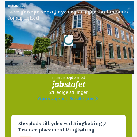
BUSINESS
Lave grisepriser og nye regler øger landbobanks
forsigtighed
Loading...
Annonce
Jobs
i samarbejde med
81
ledige stillinger
Opret agent
Se alle jobs
Elevplads tilbydes ved Ringkøbing /
Trainee placement Ringkøbing