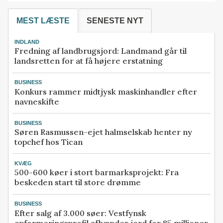
MEST LÆSTE
SENESTE NYT
INDLAND
Fredning af landbrugsjord: Landmand går til
landsretten for at få højere erstatning
BUSINESS
Konkurs rammer midtjysk maskinhandler efter
navneskifte
BUSINESS
Søren Rasmussen-ejet halmselskab henter ny
topchef hos Tican
KVÆG
500-600 køer i stort barmarksprojekt: Fra
beskeden start til store drømme
BUSINESS
Efter salg af 3.000 søer: Vestfynsk
opformeringsprofil afhænder jord for 85 millioner