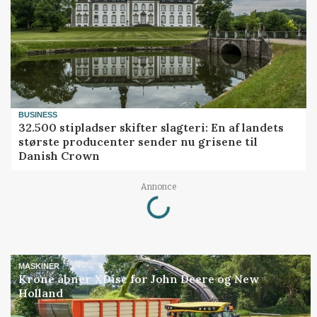
BUSINESS
32.500 stipladser skifter slagteri: En af landets
største producenter sender nu grisene til
Danish Crown
Loading...
Annonce
MASKINER
Krone åbner XDisc for John Deere og New
Holland