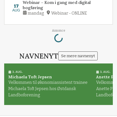
Webinar – Kom i gang med digital
17
bogføring
AUG
mandag
Webinar - ONLINE
Loading...
Annonce
NAVNENYT
Se mere navnenyt
3. AUG.
3. AUG.
Michaela Toft Jepsen
Anette Pl
Velkommen til økonomiassistent trainee
Velkommen 
Michaela Toft Jepsen hos Østdansk
Anette Pl
Landboforening
Landbofor