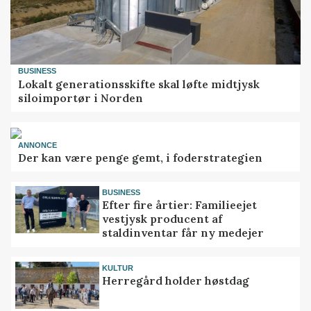
BUSINESS
Lokalt generationsskifte skal løfte midtjysk
siloimportør i Norden
ANNONCE
Der kan være penge gemt, i foderstrategien
BUSINESS
Efter fire årtier: Familieejet
vestjysk producent af
staldinventar får ny medejer
KULTUR
Herregård holder høstdag