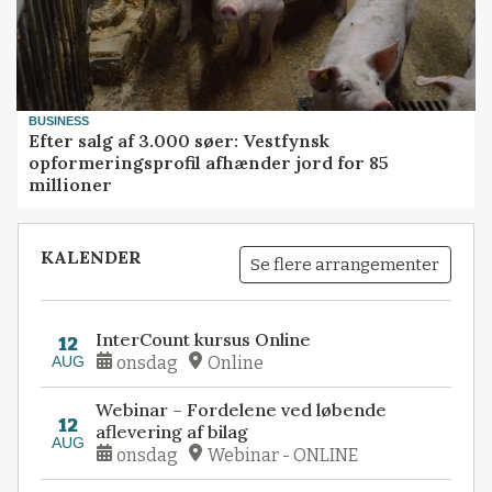
BUSINESS
Efter salg af 3.000 søer: Vestfynsk
opformeringsprofil afhænder jord for 85
millioner
KALENDER
Se flere arrangementer
InterCount kursus Online
12
AUG
onsdag
Online
Webinar – Fordelene ved løbende
12
aflevering af bilag
AUG
onsdag
Webinar - ONLINE