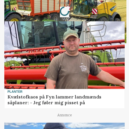
Loading...
Annonce
PLANTER
Kvælstofkaos på Fyn lammer landmænds
såplaner: - Jeg føler mig pisset på
Annonce