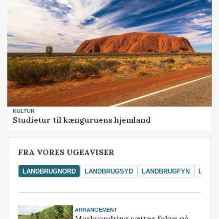
KULTUR
Studietur til kænguruens hjemland
FRA VORES UGEAVISER
LANDBRUGNORD
LANDBRUGSYD
LANDBRUGFYN
LAND
ARRANGEMENT
Markvandring sætter fokus på