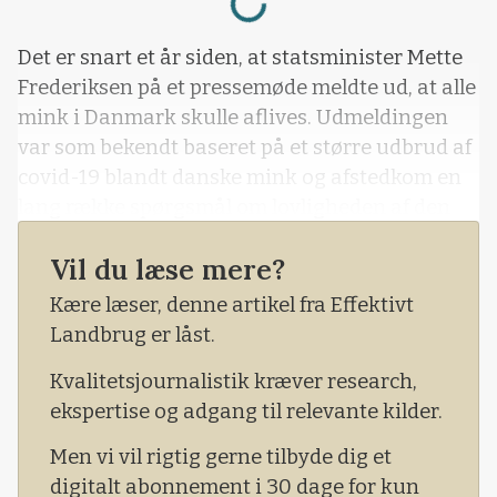
Det er snart et år siden, at statsminister Mette
Frederiksen på et pressemøde meldte ud, at alle
mink i Danmark skulle aflives. Udmeldingen
var som bekendt baseret på et større udbrud af
covid-19 blandt danske mink og afstedkom en
lang række spørgsmål om lovligheden af den
handlemåde, som regeringen benyttede sig af.
Vil du læse mere?
Kære læser, denne artikel fra Effektivt
Landbrug er låst.
Kvalitetsjournalistik kræver research,
ekspertise og adgang til relevante kilder.
Men vi vil rigtig gerne tilbyde dig et
digitalt abonnement i 30 dage for kun