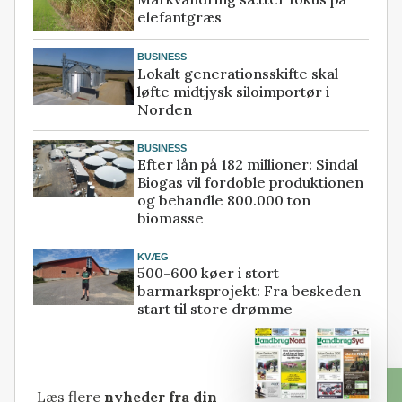
elefantgræs
BUSINESS
Lokalt generationsskifte skal
løfte midtjysk siloimportør i
Norden
BUSINESS
Efter lån på 182 millioner: Sindal
Biogas vil fordoble produktionen
og behandle 800.000 ton
biomasse
KVÆG
500-600 køer i stort
barmarksprojekt: Fra beskeden
start til store drømme
Læs flere
nyheder fra din