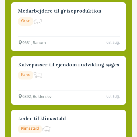
Medarbejdere til griseproduktion
Grise
9681, Ranum
03. aug.
Kalvepasser til ejendom i udvikling søges
Kalve
6392, Bolderslev
03. aug.
Leder til klimastald
Klimastald