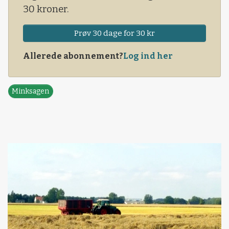
30 kroner.
Prøv 30 dage for 30 kr
Allerede abonnement?
Log ind her
Minksagen