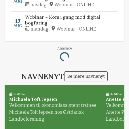
AUG
onsdag
Webinar - ONLINE
Webinar – Kom i gang med digital
17
bogføring
AUG
mandag
Webinar - ONLINE
Annonce
Loading...
NAVNENYT
Se mere navnenyt
3. AUG.
3. AUG.
Michaela Toft Jepsen
Anette Pl
Velkommen til økonomiassistent trainee
Velkommen 
Michaela Toft Jepsen hos Østdansk
Anette Pl
Landboforening
Landbofor