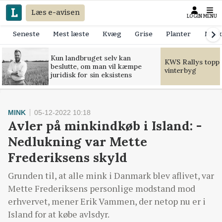
Læs e-avisen
LOGIN
MENU
Seneste
Mest læste
Kvæg
Grise
Planter
Mask
Kun landbruget selv kan
KWS Rallys toppe
beslutte, om man vil kæmpe
vinterbyg
juridisk for sin eksistens
MINK
05-12-2022 10:18
Avler på minkindkøb i Island: -
Nedlukning var Mette
Frederiksens skyld
Grunden til, at alle mink i Danmark blev aflivet, var
Mette Frederiksens personlige modstand mod
erhvervet, mener Erik Vammen, der netop nu er i
Island for at købe avlsdyr.