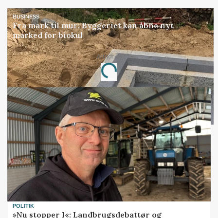
BUSINESS
Fra mark til mur: Byggeriet kan åbne nyt
marked for biokul
Annonce
Loading...
POLITIK
»Nu stopper I«: Landbrugsdebattør og