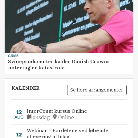
GRISE
Svineproducenter kalder Danish Crowns
notering en katastrofe
KALENDER
Se flere arrangementer
InterCount kursus Online
12
AUG
onsdag
Online
Webinar – Fordelene ved løbende
12
aflevering af bilag