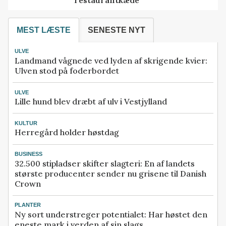
MEST LÆSTE
SENESTE NYT
ULVE
Landmand vågnede ved lyden af skrigende kvier:
Ulven stod på foderbordet
ULVE
Lille hund blev dræbt af ulv i Vestjylland
KULTUR
Herregård holder høstdag
BUSINESS
32.500 stipladser skifter slagteri: En af landets
største producenter sender nu grisene til Danish
Crown
PLANTER
Ny sort understreger potentialet: Har høstet den
eneste mark i verden af sin slags