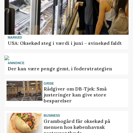
MARKED
USA: Oksekød steg i værdi i juni – svinekød faldt
ANNONCE
Der kan være penge gemt, i foderstrategien
GRISE
Rådgiver om DB-Tjek: Små
justeringer kan give store
besparelser
BUSINESS
Grambogård får oksekød på
menuen hos københavnsk
restaurantkæde