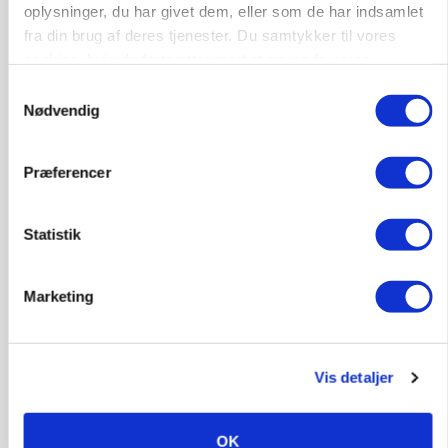
oplysninger, du har givet dem, eller som de har indsamlet
fra din brug af deres tjenester. Du samtykker til vores
MARKEDSFOKUS
cookies, hvis du fortsætter med at anvende vores
Prisgab på 20 kroner pr. kg vokser: Polsk kylling
hjemmeside.
presser markedet
Samtykkevalg
Nødvendig
Annonce
Loading...
Præferencer
Statistik
Marketing
Vis detaljer
OK