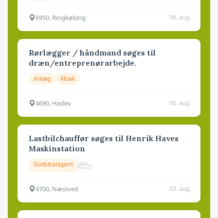
6950, Ringkøbing
06. aug.
Rørlægger / håndmand søges til
dræn/entreprenørarbejde.
Anlæg
Kloak
4690, Haslev
06. aug.
Lastbilchauffør søges til Henrik Haves
Maskinstation
Godstransport
4700, Næstved
03. aug.