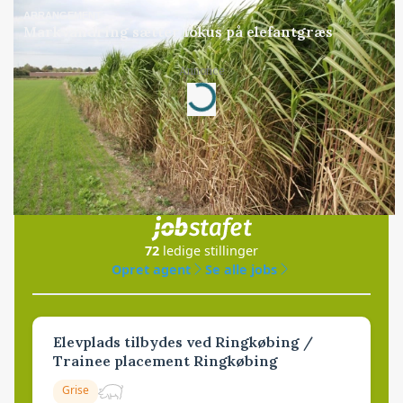
ARRANGEMENT
Markvandring sætter fokus på elefantgræs
Annonce
Loading...
Jobs
i samarbejde med
72
ledige stillinger
Opret agent
Se alle jobs
Elevplads tilbydes ved Ringkøbing /
Trainee placement Ringkøbing
Grise