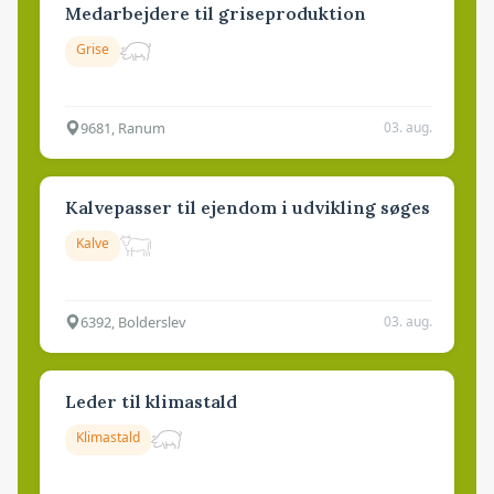
Medarbejdere til griseproduktion
Grise
9681, Ranum
03. aug.
Kalvepasser til ejendom i udvikling søges
Kalve
6392, Bolderslev
03. aug.
Leder til klimastald
Klimastald