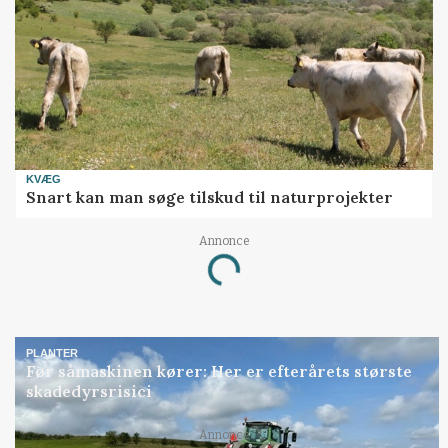
KVÆG
Snart kan man søge tilskud til naturprojekter
Annonce
Loading...
PLANTER
Før såmaskinen kører: Her er efterårets største
skadedyrsrisici
Annonce