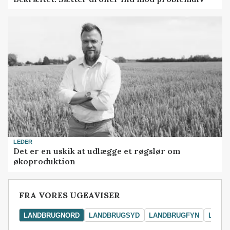
LEDER
Det er en uskik at udlægge et røgslør om
økoproduktion
FRA VORES UGEAVISER
LANDBRUGNORD
LANDBRUGSYD
LANDBRUGFYN
LAND