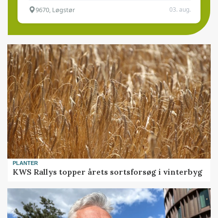
9670, Løgstør
03. aug.
PLANTER
KWS Rallys topper årets sortsforsøg i vinterbyg