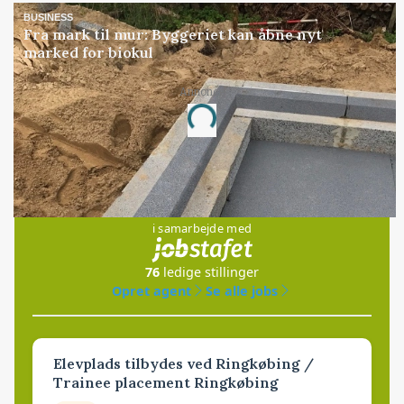
BUSINESS
Fra mark til mur: Byggeriet kan åbne nyt
marked for biokul
Annonce
Loading...
Jobs
i samarbejde med
76
ledige stillinger
Opret agent
Se alle jobs
Elevplads tilbydes ved Ringkøbing /
Trainee placement Ringkøbing