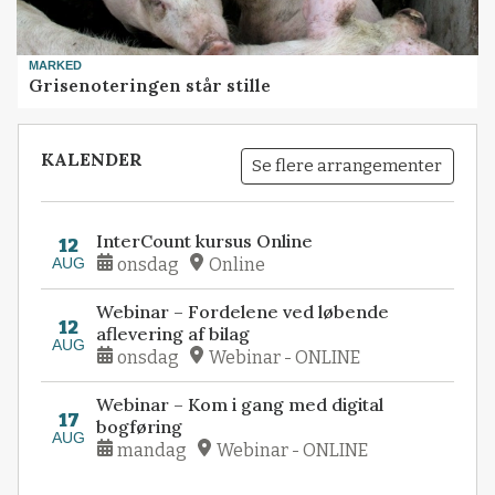
MARKED
Grisenoteringen står stille
KALENDER
Se flere arrangementer
InterCount kursus Online
12
AUG
onsdag
Online
Webinar – Fordelene ved løbende
12
aflevering af bilag
AUG
onsdag
Webinar - ONLINE
Webinar – Kom i gang med digital
17
bogføring
AUG
mandag
Webinar - ONLINE