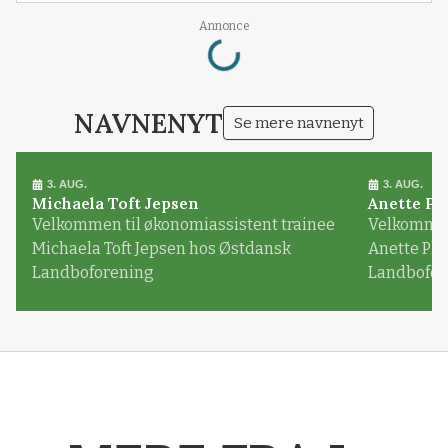
Loading...
Annonce
NAVNENYT
Se mere navnenyt
3. AUG.
3. AUG.
Michaela Toft Jepsen
Anette Pl
Velkommen til økonomiassistent trainee
Velkommen 
Michaela Toft Jepsen hos Østdansk
Anette Pl
Landboforening
Landbofor