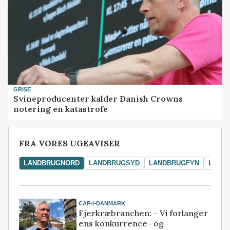
GRISE
Svineproducenter kalder Danish Crowns
notering en katastrofe
FRA VORES UGEAVISER
LANDBRUGNORD
LANDBRUGSYD
LANDBRUGFYN
LAND
CAP-I-DANMARK
Fjerkræbranchen: - Vi forlanger
ens konkurrence- og