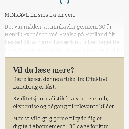
Loading...
MINKAVL En sms fra en ven.
Det var måden, at minkavler gennem 30 år
Henrik Svendsen ved Hvalsø på Sjælland fik
besked på, at hans livsværk nu bliver taget fra
ham. Beskeden tikkede ind på telefonen kort tid
inden, at statsminister Mette Frederiksen på et
pressemøde meddelte, at alle mink i Danmark
Vil du læse mere?
skulle aflives.
Kære læser, denne artikel fra Effektivt
Landbrug er låst.
Kvalitetsjournalistik kræver research,
ekspertise og adgang til relevante kilder.
Men vi vil rigtig gerne tilbyde dig et
digitalt abonnement i 30 dage for kun