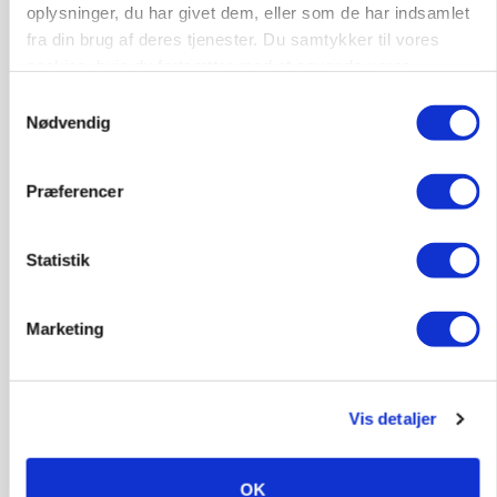
gødskningslov
oplysninger, du har givet dem, eller som de har indsamlet
fra din brug af deres tjenester. Du samtykker til vores
Annonce
cookies, hvis du fortsætter med at anvende vores
hjemmeside.
Samtykkevalg
POLITIK
Nødvendig
Folketinget behandler ny gødskningslov: Sådan
kan den ændre din bedrift fra 2027
Præferencer
Loading...
Annonce
Statistik
Marketing
Vis detaljer
OK