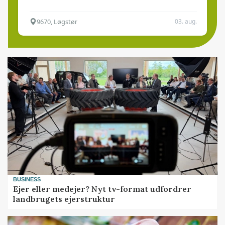
9670, Løgstør
03. aug.
BUSINESS
Ejer eller medejer? Nyt tv-format udfordrer
landbrugets ejerstruktur