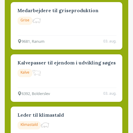
Medarbejdere til griseproduktion
Grise
9681, Ranum
03. aug.
Kalvepasser til ejendom i udvikling søges
Kalve
6392, Bolderslev
03. aug.
Leder til klimastald
Klimastald