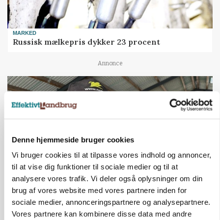
MARKED
Russisk mælkepris dykker 23 procent
Annonce
Denne hjemmeside bruger cookies
Vi bruger cookies til at tilpasse vores indhold og annoncer,
til at vise dig funktioner til sociale medier og til at
analysere vores trafik. Vi deler også oplysninger om din
brug af vores website med vores partnere inden for
POLITIK
sociale medier, annonceringspartnere og analysepartnere.
»Nu stopper I«: Landbrugsdebattør og
Vores partnere kan kombinere disse data med andre
protestgruppe vil demonstrere mod ny