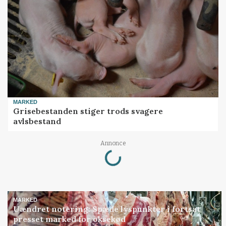
MARKED
Grisebestanden stiger trods svagere
avlsbestand
Loading...
Annonce
MARKED
Uændret notering: Spæde lyspunkter i fortsat
presset marked for oksekød