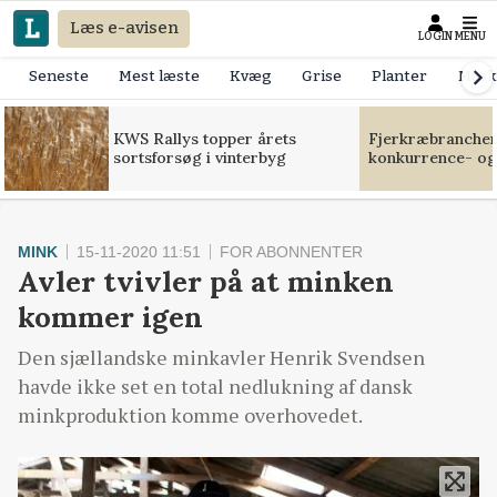
Læs e-avisen
LOGIN
MENU
Seneste
Mest læste
Kvæg
Grise
Planter
Mask
KWS Rallys topper årets
Fjerkræbranchen:
sortsforsøg i vinterbyg
konkurrence- og
MINK
15-11-2020 11:51
FOR ABONNENTER
Avler tvivler på at minken
kommer igen
Den sjællandske minkavler Henrik Svendsen
havde ikke set en total nedlukning af dansk
minkproduktion komme overhovedet.