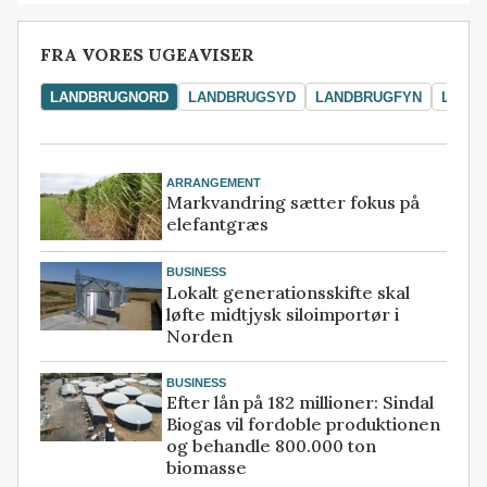
FRA VORES UGEAVISER
LANDBRUGNORD
LANDBRUGSYD
LANDBRUGFYN
LAND
ARRANGEMENT
Markvandring sætter fokus på
elefantgræs
BUSINESS
Lokalt generationsskifte skal
løfte midtjysk siloimportør i
Norden
BUSINESS
Efter lån på 182 millioner: Sindal
Biogas vil fordoble produktionen
og behandle 800.000 ton
biomasse