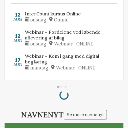
InterCount kursus Online
12
AUG
onsdag
Online
Webinar – Fordelene ved løbende
12
aflevering af bilag
AUG
onsdag
Webinar - ONLINE
Webinar – Kom i gang med digital
17
bogføring
AUG
mandag
Webinar - ONLINE
Annonce
Loading...
NAVNENYT
Se mere navnenyt