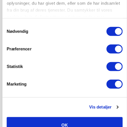
oplysninger, du har givet dem, eller som de har indsamlet
fra din brug af deres tjenester. Du samtykker til vores
cookies, hvis du fortsætter med at anvende vores
hjemmeside.
Samtykkevalg
Nødvendig
Præferencer
Statistik
GRISE
Svineproducenter kalder Danish Crowns pris en
katastrofe
Marketing
Annonce
Vis detaljer
MASKINER
Forserie til selvkørende skårlægger afprøves i år
Annonce
OK