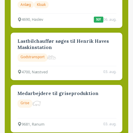
Anlæg
Kloak
4690, Haslev
06. aug.
NY
Lastbilchauffør søges til Henrik Haves
Maskinstation
Godstransport
4700, Næstved
03. aug.
Medarbejdere til griseproduktion
Grise
9681, Ranum
03. aug.