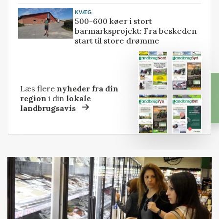
KVÆG
500-600 køer i stort
barmarksprojekt: Fra beskeden
start til store drømme
Læs flere
nyheder fra din
region
i din
lokale
landbrugsavis