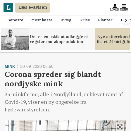
Læs e-avisen
LOGIN
MENU
Seneste
Mest læste
Kvæg
Grise
Planter
Mask
Det er en uskik at udlægge et
Nye aktierekorde
røgslør om økoproduktion
fra et 24-årigt f
MINK
30-09-2020 08:50
Corona spreder sig blandt
nordjyske mink
33 minkfarme, alle i Nordjylland, er blevet ramt af
Covid-19, viser en ny opgørelse fra
Fødevarestyrelsen.