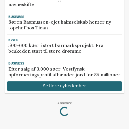
navneskifte
BUSINESS
Søren Rasmussen-ejet halmselskab henter ny
topchef hos Tican
KVÆG
500-600 køer i stort barmarksprojekt: Fra
beskeden start til store drømme
BUSINESS
Efter salg af 3.000 søer: Vestfynsk
opformeringsprofil afhænder jord for 85 millioner
Se flere nyheder her
Annonce
Loading...