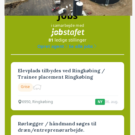
Jobs
i samarbejde med
81
ledige stillinger
Opret agent
Se alle jobs
Elevplads tilbydes ved Ringkøbing /
Trainee placement Ringkøbing
Grise
6950, Ringkøbing
06. aug.
NY
Rørlægger / håndmand søges til
dræn/entreprenørarbejde.