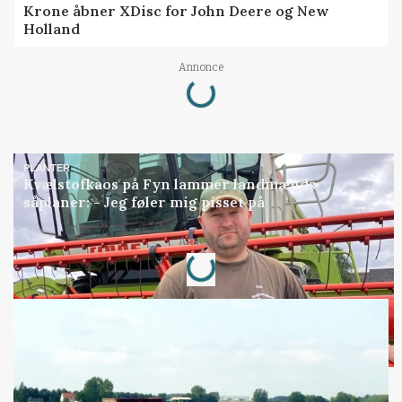
Krone åbner XDisc for John Deere og New
Holland
Annonce
Loading...
PLANTER
Kvælstofkaos på Fyn lammer landmænds
såplaner: - Jeg føler mig pisset på
Annonce
Loading...