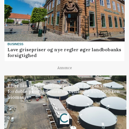
BUSINESS
Lave grisepriser og nye regler øger landbobanks
forsigtighed
Annonce
BUSINESS
Efter lån på 182 millioner: Sindal Biogas vil
fordoble produktionen og behandle 800.000 ton
biomasse
Annonce
Loading...