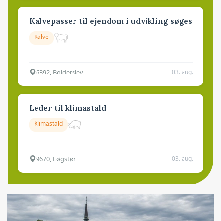
Kalvepasser til ejendom i udvikling søges
Kalve
6392, Bolderslev
03. aug.
Leder til klimastald
Klimastald
9670, Løgstør
03. aug.