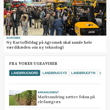
AGROMEK
Ny Kartoffeldag på Agromek skal samle hele
værdikæden om ny teknologi
FRA VORES UGEAVISER
LANDBRUGNORD
LANDBRUGSYD
LANDBRUGFYN
LAND
ARRANGEMENT
Markvandring sætter fokus på
elefantgræs