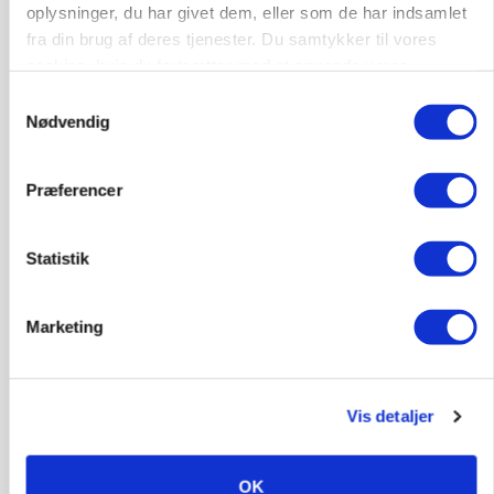
oplysninger, du har givet dem, eller som de har indsamlet
9670, Løgstør
03. aug.
fra din brug af deres tjenester. Du samtykker til vores
cookies, hvis du fortsætter med at anvende vores
hjemmeside.
Samtykkevalg
Nødvendig
Præferencer
Statistik
Marketing
KULTUR
Herregård holder høstdag
Vis detaljer
OK