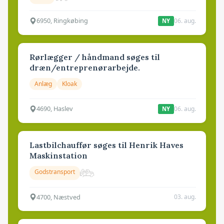
6950, Ringkøbing
06. aug.
NY
Rørlægger / håndmand søges til
dræn/entreprenørarbejde.
Anlæg
Kloak
4690, Haslev
06. aug.
NY
Lastbilchauffør søges til Henrik Haves
Maskinstation
Godstransport
4700, Næstved
03. aug.