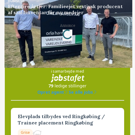
BUSINESS
Efter fire årtier: Familieejet vestjysk producent
af staldinventar får ny medejer
Annonce
Loading...
Jobs
i samarbejde med
79
ledige stillinger
Opret agent
Se alle jobs
Elevplads tilbydes ved Ringkøbing /
Trainee placement Ringkøbing
Grise