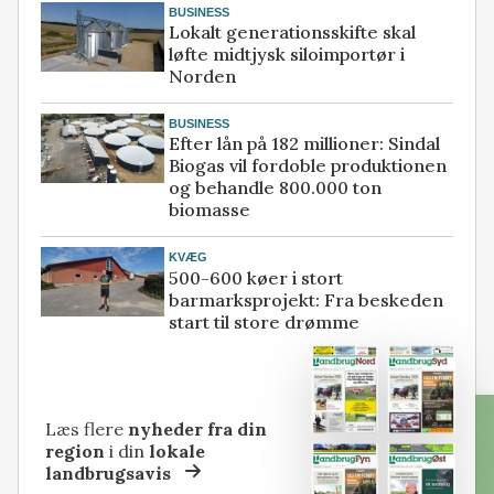
BUSINESS
Lokalt generationsskifte skal
løfte midtjysk siloimportør i
Norden
BUSINESS
Efter lån på 182 millioner: Sindal
Biogas vil fordoble produktionen
og behandle 800.000 ton
biomasse
KVÆG
500-600 køer i stort
barmarksprojekt: Fra beskeden
start til store drømme
Læs flere
nyheder fra din
region
i din
lokale
landbrugsavis