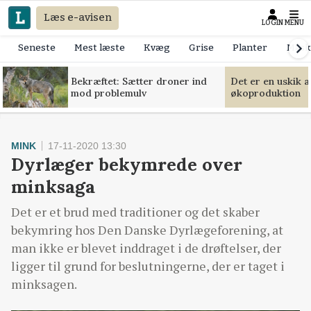
Læs e-avisen
LOGIN
MENU
Seneste
Mest læste
Kvæg
Grise
Planter
Mask
Bekræftet: Sætter droner ind
Det er en uskik 
mod problemulv
økoproduktion
MINK
17-11-2020 13:30
Dyrlæger bekymrede over
minksaga
Det er et brud med traditioner og det skaber
bekymring hos Den Danske Dyrlægeforening, at
man ikke er blevet inddraget i de drøftelser, der
ligger til grund for beslutningerne, der er taget i
minksagen.