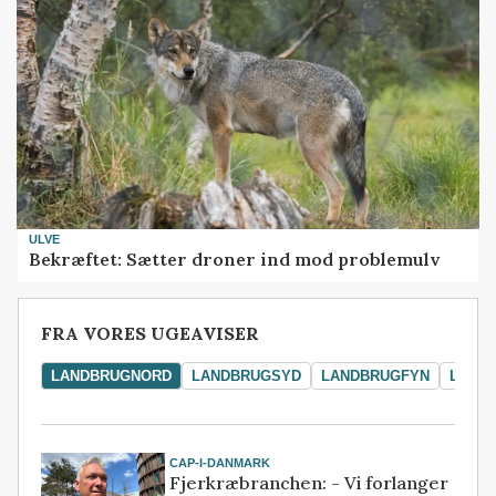
ULVE
Bekræftet: Sætter droner ind mod problemulv
FRA VORES UGEAVISER
LANDBRUGNORD
LANDBRUGSYD
LANDBRUGFYN
LAND
CAP-I-DANMARK
Fjerkræbranchen: - Vi forlanger