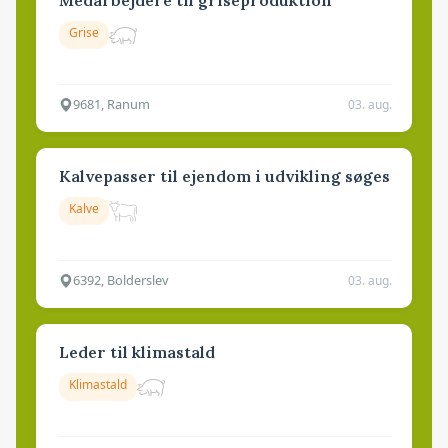
Medarbejdere til griseproduktion
Grise
9681, Ranum
03. aug.
Kalvepasser til ejendom i udvikling søges
Kalve
6392, Bolderslev
03. aug.
Leder til klimastald
Klimastald