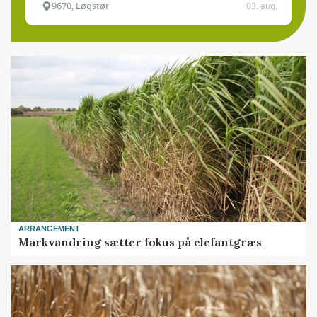
9670, Løgstør
03. aug.
ARRANGEMENT
Markvandring sætter fokus på elefantgræs