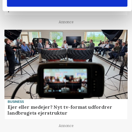
Prisgab på 20 kroner pr. kg vokser: Polsk kylling
presser markedet
Annonce
BUSINESS
Ejer eller medejer? Nyt tv-format udfordrer
landbrugets ejerstruktur
Annonce