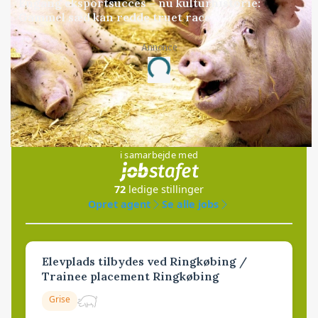
Engang eksportsucces – nu kulturhistorie:
Gammel sæd kan redde truet race
Annonce
Loading...
Jobs
i samarbejde med
72
ledige stillinger
Opret agent
Se alle jobs
Elevplads tilbydes ved Ringkøbing /
Trainee placement Ringkøbing
Grise