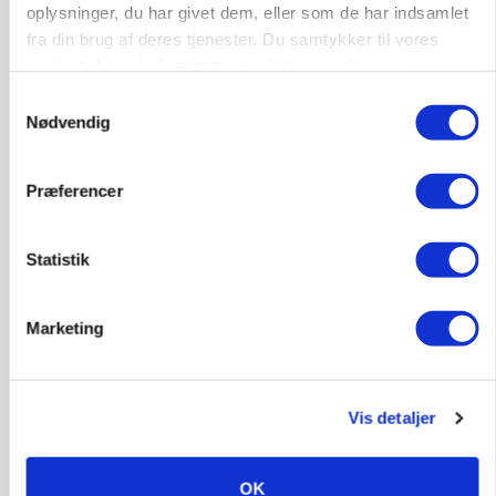
oplysninger, du har givet dem, eller som de har indsamlet
CAP-I-DANMARK
fra din brug af deres tjenester. Du samtykker til vores
Fjerkræbranchen: - Vi forlanger ens
konkurrence- og produktionsvilkår
cookies, hvis du fortsætter med at anvende vores
hjemmeside.
Samtykkevalg
Annonce
Nødvendig
Loading...
Præferencer
Statistik
Marketing
Vis detaljer
OK
MARKEDSFOKUS