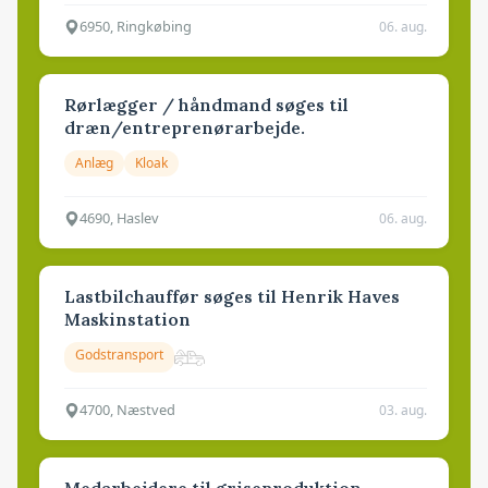
6950, Ringkøbing
06. aug.
Rørlægger / håndmand søges til
dræn/entreprenørarbejde.
Anlæg
Kloak
4690, Haslev
06. aug.
Lastbilchauffør søges til Henrik Haves
Maskinstation
Godstransport
4700, Næstved
03. aug.