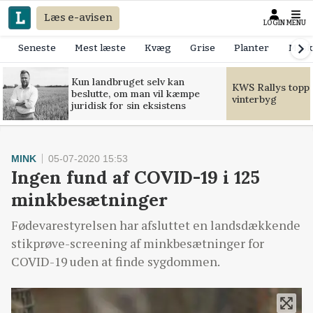
Læs e-avisen
LOGIN
MENU
Seneste
Mest læste
Kvæg
Grise
Planter
Mask
Kun landbruget selv kan
KWS Rallys toppe
beslutte, om man vil kæmpe
vinterbyg
juridisk for sin eksistens
MINK
05-07-2020 15:53
Ingen fund af COVID-19 i 125
minkbesætninger
Fødevarestyrelsen har afsluttet en landsdækkende
stikprøve-screening af minkbesætninger for
COVID-19 uden at finde sygdommen.