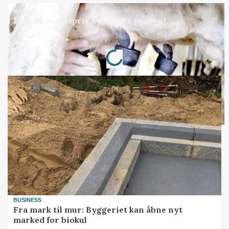
MARKED
Russisk mælkepris dykker 23 procent
Annonce
Loading...
BUSINESS
Fra mark til mur: Byggeriet kan åbne nyt
marked for biokul