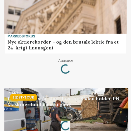
MARKEDSFOKUS
Nye aktierekorder – og den brutale lektie fra et
24-årigt finansgeni
Annonce
Loading...
PLANTER
HØST-TOUR
18 montører står klar i høsten: Sådan holder PN
Maskiner landmænd i gang
Annonce
Loading...