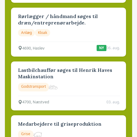
Rørlægger / håndmand søges til
dræn/entreprenørarbejde.
Anlæg
Kloak
4690, Haslev
06. aug.
NY
Lastbilchauffør søges til Henrik Haves
Maskinstation
Godstransport
4700, Næstved
03. aug.
Medarbejdere til griseproduktion
Grise