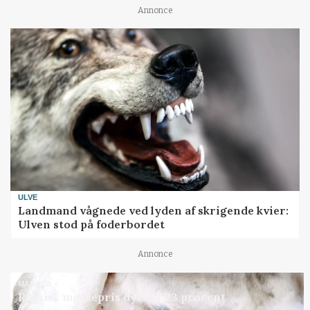
Annonce
ULVE
Landmand vågnede ved lyden af skrigende kvier:
Ulven stod på foderbordet
Annonce
MARKED
Russisk mælkepris dykker 23 procent