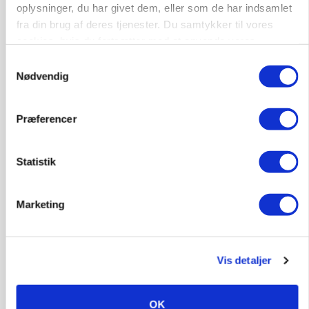
oplysninger, du har givet dem, eller som de har indsamlet
GRISE
Rådgiver om DB-Tjek: Små justeringer kan give
fra din brug af deres tjenester. Du samtykker til vores
store besparelser
cookies, hvis du fortsætter med at anvende vores
hjemmeside.
Samtykkevalg
Annonce
Loading...
Nødvendig
Præferencer
Statistik
Marketing
Vis detaljer
POLITIK
OK