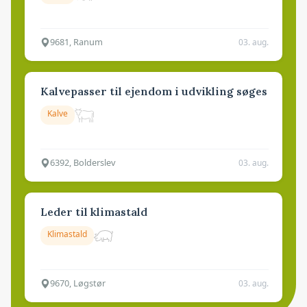
9681, Ranum
03. aug.
Kalvepasser til ejendom i udvikling søges
Kalve
6392, Bolderslev
03. aug.
Leder til klimastald
Klimastald
9670, Løgstør
03. aug.