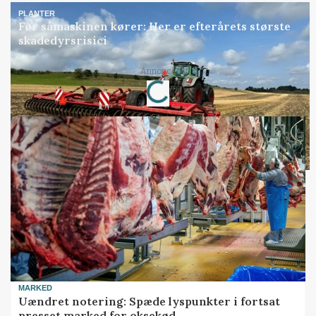
PLANTER
Før såmaskinen kører: Her er efterårets største
skadedyrsrisici
Annonce
Loading...
MARKED
Uændret notering: Spæde lyspunkter i fortsat
presset marked for oksekød