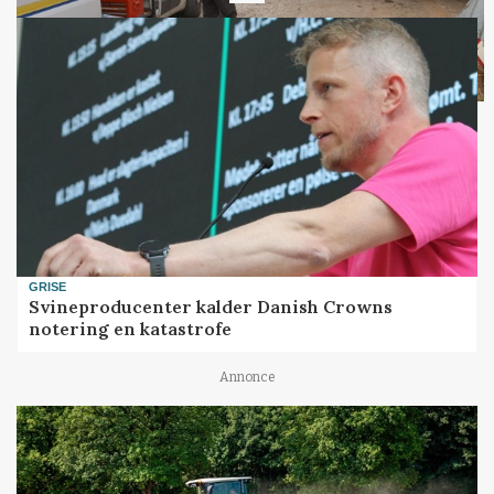
GRISE
Svineproducenter kalder Danish Crowns
notering en katastrofe
Annonce