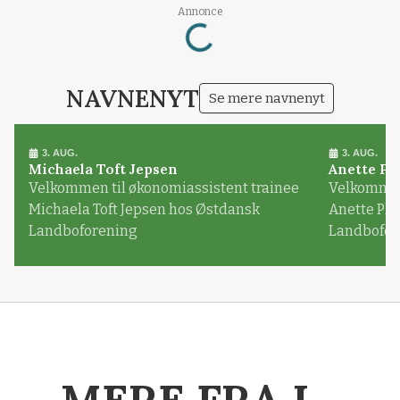
Annonce
Loading...
NAVNENYT
Se mere navnenyt
3. AUG.
3. AUG.
Michaela Toft Jepsen
Anette Pl
Velkommen til økonomiassistent trainee
Velkommen 
Michaela Toft Jepsen hos Østdansk
Anette Pl
Landboforening
Landbofor