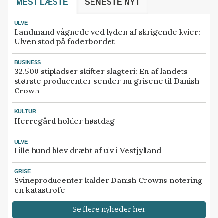
MEST LÆSTE
SENESTE NYT
ULVE
Landmand vågnede ved lyden af skrigende kvier:
Ulven stod på foderbordet
BUSINESS
32.500 stipladser skifter slagteri: En af landets
største producenter sender nu grisene til Danish
Crown
KULTUR
Herregård holder høstdag
ULVE
Lille hund blev dræbt af ulv i Vestjylland
GRISE
Svineproducenter kalder Danish Crowns notering
en katastrofe
Se flere nyheder her