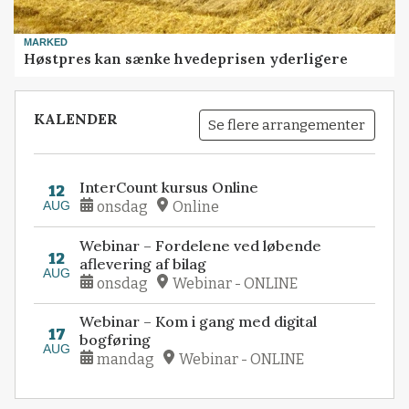
MARKED
Høstpres kan sænke hvedeprisen yderligere
KALENDER
Se flere arrangementer
InterCount kursus Online
12
AUG
onsdag
Online
Webinar – Fordelene ved løbende
12
aflevering af bilag
AUG
onsdag
Webinar - ONLINE
Webinar – Kom i gang med digital
17
bogføring
AUG
mandag
Webinar - ONLINE