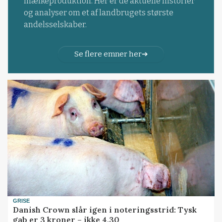
mælkeproduktion. Her er de aktuelle historier
og analyser om et af landbrugets største
andelsselskaber.
Se flere emner her
GRISE
Danish Crown slår igen i noteringsstrid: Tysk
gab er 3 kroner – ikke 4,30