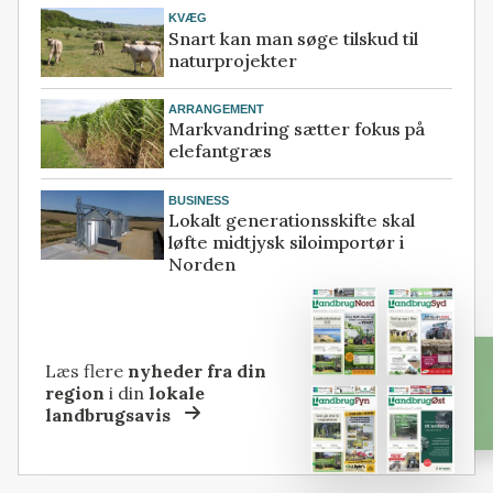
KVÆG
Snart kan man søge tilskud til
naturprojekter
ARRANGEMENT
Markvandring sætter fokus på
elefantgræs
BUSINESS
Lokalt generationsskifte skal
løfte midtjysk siloimportør i
Norden
Læs flere
nyheder fra din
region
i din
lokale
landbrugsavis