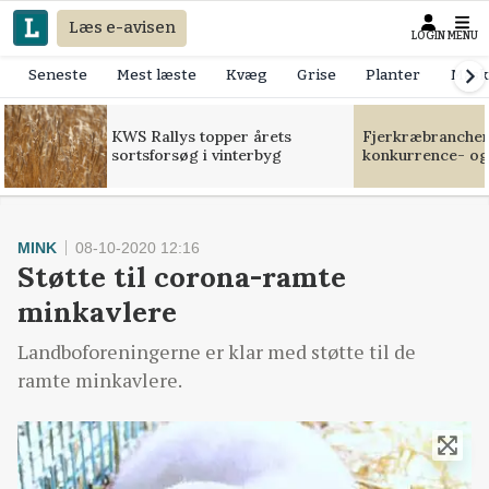
Læs e-avisen
LOGIN
MENU
Seneste
Mest læste
Kvæg
Grise
Planter
Mask
KWS Rallys topper årets
Fjerkræbranchen:
sortsforsøg i vinterbyg
konkurrence- og
MINK
08-10-2020 12:16
Støtte til corona-ramte
minkavlere
Landboforeningerne er klar med støtte til de
ramte minkavlere.