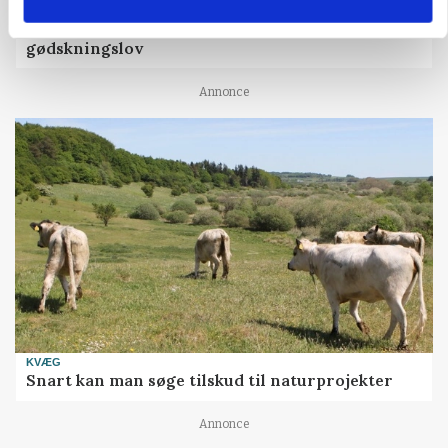
»Nu stopper I«: Landbrugsdebattør og
protestgruppe vil demonstrere mod ny
gødskningslov
Annonce
KVÆG
Snart kan man søge tilskud til naturprojekter
Annonce