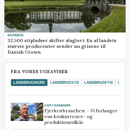
BUSINESS
32.500 stipladser skifter slagteri: En af landets
største producenter sender nu grisene til
Danish Crown
FRA VORES UGEAVISER
LANDBRUGNORD
LANDBRUGSYD
LANDBRUGFYN
LAND
CAP-I-DANMARK
Fjerkræbranchen: - Vi forlanger
ens konkurrence- og
produktionsvilkår