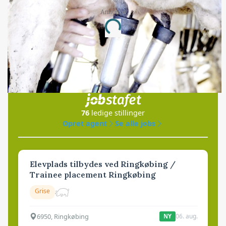
Annonce
Loading...
Jobs
i samarbejde med
76
ledige stillinger
Opret agent
Se alle jobs
Elevplads tilbydes ved Ringkøbing /
Trainee placement Ringkøbing
Grise
6950, Ringkøbing
06. aug.
NY