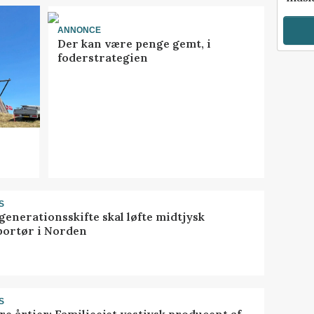
ANNONCE
Der kan være penge gemt, i
foderstrategien
S
generationsskifte skal løfte midtjysk
portør i Norden
S