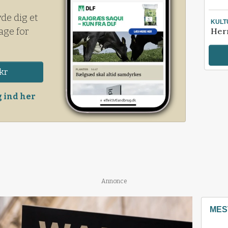
yde dig et
KULT
age for
Her
kr
 ind her
Annonce
MES