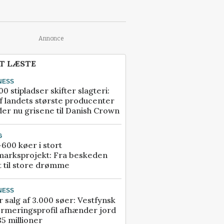
Annonce
T LÆSTE
NESS
00 stipladser skifter slagteri:
f landets største producenter
er nu grisene til Danish Crown
G
600 køer i stort
marksprojekt: Fra beskeden
t til store drømme
NESS
r salg af 3.000 søer: Vestfynsk
rmeringsprofil afhænder jord
85 millioner