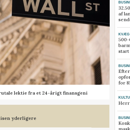
BUSIN
32.50
af la
sende
KVÆG
500-6
barm
start
BUSIN
Efter
opfo
for 8
tale lektie fra et 24-årigt finansgeni
KULT
Herr
isen yderligere
BUSIN
Konk
mask