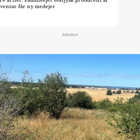
ire årtier: Familieejet vestjysk producent af
nventar får ny medejer
Annonce