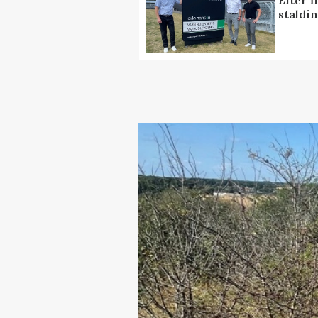
Efter f
staldi