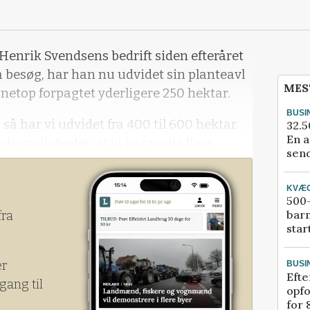
 Henrik Svendsens bedrift siden efteråret
 på besøg, har han nu udvidet sin planteavl
MES
 netop forpagtet yderligere 250 hektar.
BUSI
t så har vi udvidet fra 400 til 600 hektar.
32.5
En a
e muligheder, at vi har nogle flere
send
det selvfølgelig også ud fra et ø
KVÆ
500-
bar
fra
star
er
BUSI
Efte
gang til
opfo
for 