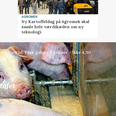
AGROMEK
Ny Kartoffeldag på Agromek skal
samle hele værdikæden om ny
teknologi
ringsstrid: Tysk gab er 3 kroner – ikke 4,30
Annonce
81
ledige stillinger
ngkøbing / Trainee
Rørlægger / håndmand s
dræn/entreprenørarbe