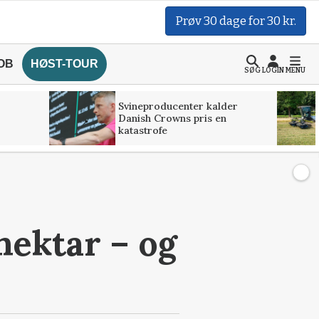
Prøv 30 dage for 30 kr.
OB
HØST-TOUR
SØG
LOGIN
MENU
Svineproducenter kalder
Danish Crowns pris en
katastrofe
hektar – og