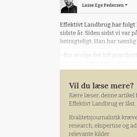
Lasse Ege Pedersen
Effektivt Landbrug har fulgt
sidste år. Siden sidst vi var
betragteligt. Han har nemlig
- For at sige det lidt populær
Det giver maskinmæssigt nogl
hektar at køre på. Og så sker 
Vil du læse mere?
Kære læser, denne artikel 
Effektivt Landbrug er låst.
Kvalitetsjournalistik kræv
research, ekspertise og ad
relevante kilder.