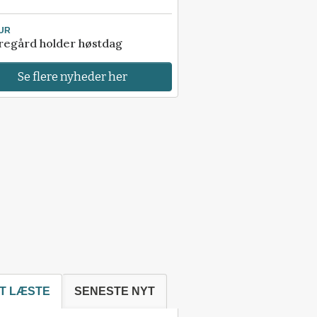
UR
regård holder høstdag
Se flere nyheder her
T LÆSTE
SENESTE NYT