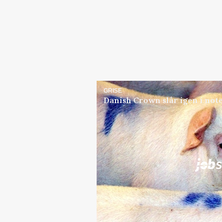
GRISE
Danish Crown slår igen i note
Jobs
i samarbejde med
Elevplads tilbydes ved Ri
placement Ringkøbing