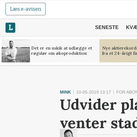
Læs e-avisen
SENESTE
KV
Det er en uskik at udlægge et
Nye aktierekorde
røgslør om økoproduktion
fra et 24-årigt f
MINK
10-05-2019 13:17
FOR ABO
Udvider pl
venter sta