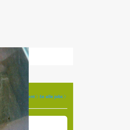
Opret agent
Se alle jobs
øges til
jde.