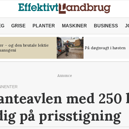
ÆG
GRISE
PLANTER
MASKINER
BUSINESS
J
r – og den brutale lektie
På døgnvagt i høsten
inansgeni
Annonce
NNENTER
anteavlen med 250 
dig på prisstigning