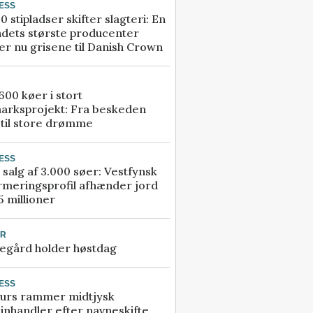
ESS
0 stipladser skifter slagteri: En
ndets største producenter
r nu grisene til Danish Crown
00 køer i stort
arksprojekt: Fra beskeden
 til store drømme
ESS
 salg af 3.000 søer: Vestfynsk
rmeringsprofil afhænder jord
5 millioner
UR
egård holder høstdag
ESS
urs rammer midtjysk
inhandler efter navneskifte