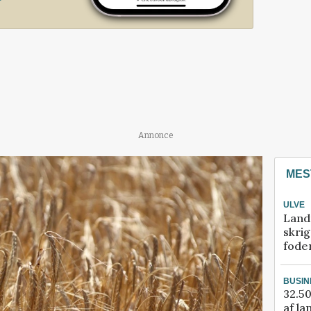
Annonce
MES
ULVE
Land
skrig
fode
BUSIN
32.50
af la