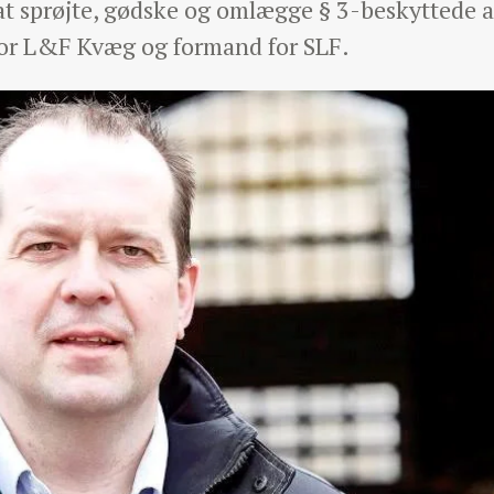
at sprøjte, gødske og omlægge § 3-beskyttede 
for L&F Kvæg og formand for SLF.