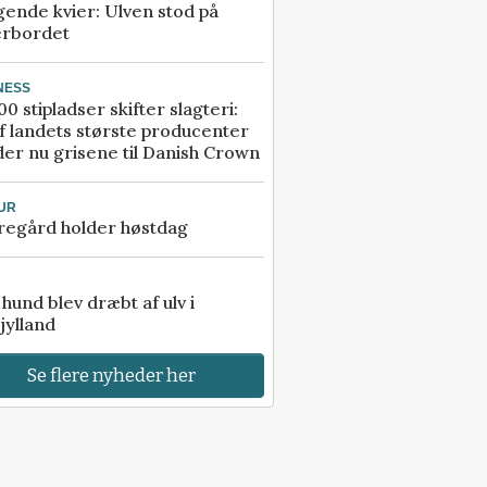
gende kvier: Ulven stod på
erbordet
NESS
00 stipladser skifter slagteri:
f landets største producenter
er nu grisene til Danish Crown
UR
regård holder høstdag
e hund blev dræbt af ulv i
jylland
Se flere nyheder her