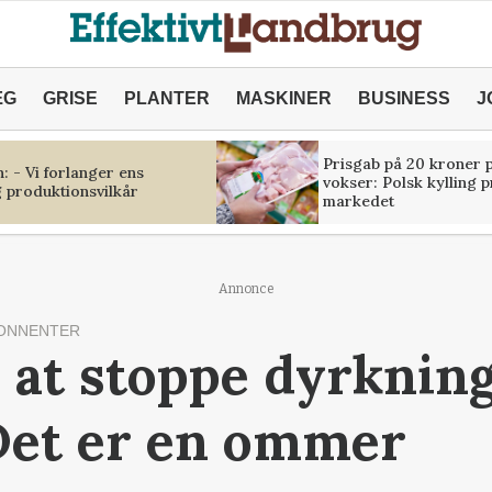
ÆG
GRISE
PLANTER
MASKINER
BUSINESS
J
Prisgab på 20 kroner p
 - Vi forlanger ens
vokser: Polsk kylling 
 produktionsvilkår
markedet
Annonce
ONNENTER
 at stoppe dyrkning
 Det er en ommer