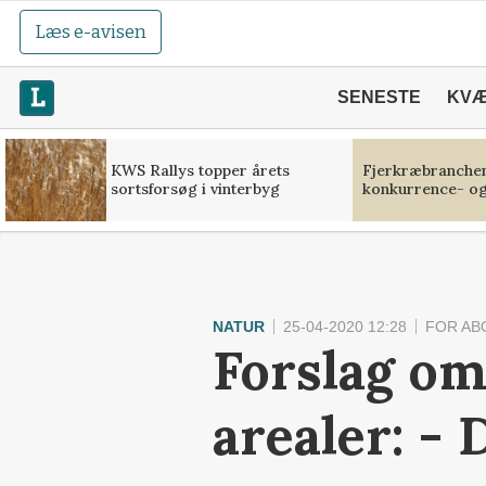
Læs e-avisen
SENESTE
KV
KWS Rallys topper årets
Fjerkræbranchen:
sortsforsøg i vinterbyg
konkurrence- og
NATUR
25-04-2020 12:28
FOR AB
Forslag om
arealer: -