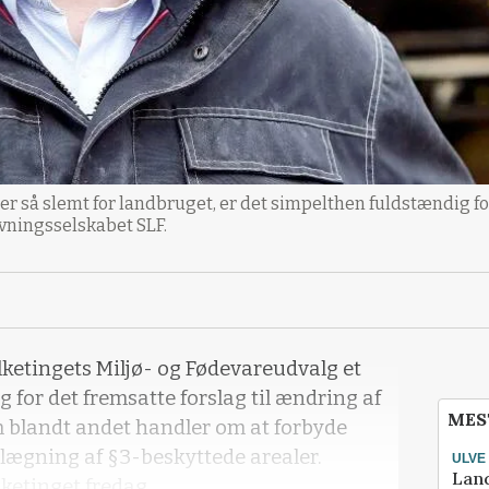
e er så slemt for landbruget, er det simpelthen fuldstændig f
vningsselskabet SLF.
ketingets Miljø- og Fødevareudvalg et
 for det fremsatte forslag til ændring af
MES
m blandt andet handler om at forbyde
lægning af §3-beskyttede arealer.
ULVE
Lan
lketinget fredag.