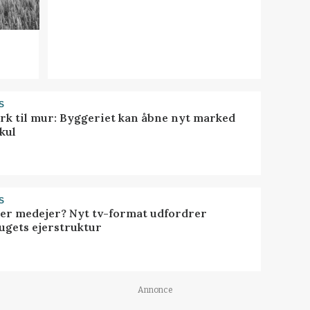
S
rk til mur: Byggeriet kan åbne nyt marked
kul
S
ller medejer? Nyt tv-format udfordrer
ugets ejerstruktur
Annonce