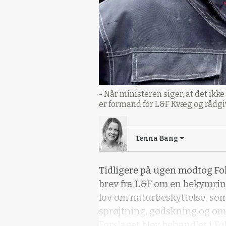
- Når ministeren siger, at det ikk
er formand for L&F Kvæg og rådgi
Tenna Bang
Tidligere på ugen modtog Fol
brev fra L&F om en bekymring
lov om naturbeskyttelse, so
sprøjtning, gødskning og om
Forslaget blev behandlet i Fo