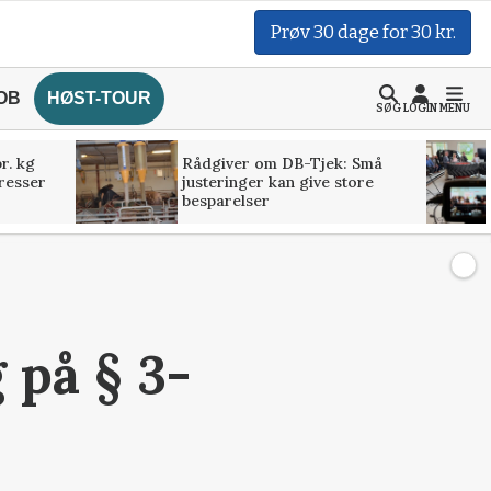
Prøv 30 dage for 30 kr.
OB
HØST-TOUR
SØG
LOGIN
MENU
r. kg
Rådgiver om DB-Tjek: Små
presser
justeringer kan give store
besparelser
 på § 3-