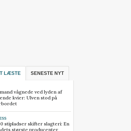
T LÆSTE
SENESTE NYT
mand vågnede ved lyden af
ende kvier: Ulven stod på
rbordet
ESS
0 stipladser skifter slagteri: En
ndets største producenter