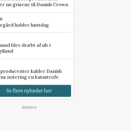
r nu grisene til Danish Crown
UR
egård holder høstdag
 hund blev dræbt af ulv i
ylland
eproducenter kalder Danish
ns notering en katastrofe
Se flere nyheder her
Annonce