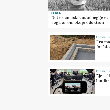
LEDER
Det er en uskik at udlægge et
røgslør om økoproduktion
BUSINES
Fra ma
for bio
BUSINES
Ejer e
landbr