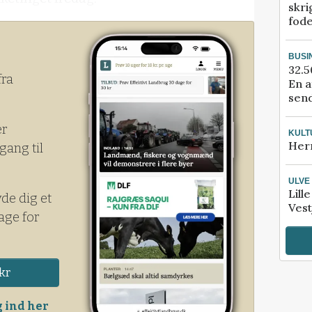
skri
fod
BUSI
32.5
fra
En a
send
er
KULT
Her
gang til
ULVE
Lill
yde dig et
Vest
age for
kr
 ind her