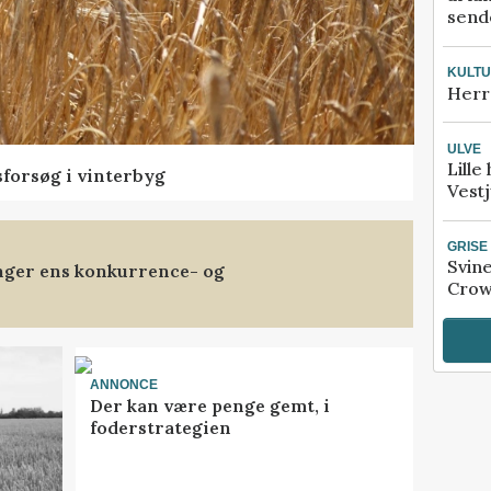
sende
KULT
Herr
ULVE
Lille
sforsøg i vinterbyg
Vestj
GRISE
Svin
anger ens konkurrence- og
Crow
ANNONCE
Der kan være penge gemt, i
foderstrategien