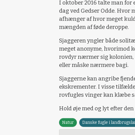
I oktober 2016 talte man for
dag ved Gedser Odde. Hvor ma
afhænger af hvor meget kulde
mængden af føde deroppe.
Sjaggeren yngler både solitær
meget anonyme, hvorimod kol
rovdyr nærmer sig kolonien, s
eller måske nærmere bagi.
Sjaggerne kan angribe fjen
ekskrementer. I visse tilfæld
rovfugles vinger kan klæbe s
Hold øje med og lyt efter den 
Natur
Danske fugle i landbrugsl