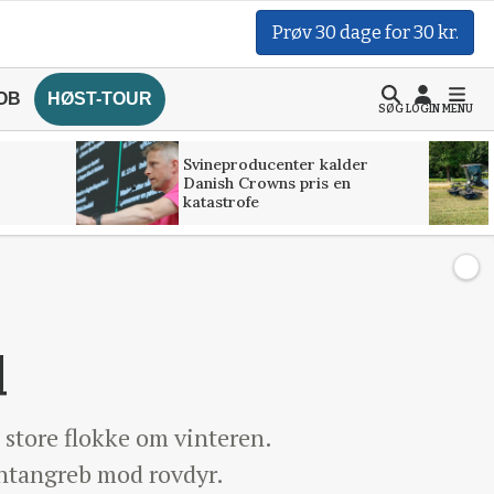
Prøv 30 dage for 30 kr.
OB
HØST-TOUR
SØG
LOGIN
MENU
Svineproducenter kalder
Danish Crowns pris en
katastrofe
l
i store flokke om vinteren.
entangreb mod rovdyr.