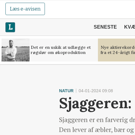
Læs e-avisen
SENESTE
KV
Det er en uskik at udlægge et
Nye aktierekorde
røgslør om økoproduktion
fra et 24-årigt f
NATUR
04-01-2024 09:08
Sjaggeren:
Sjaggeren er en farverig d
Den lever af æbler, bær o