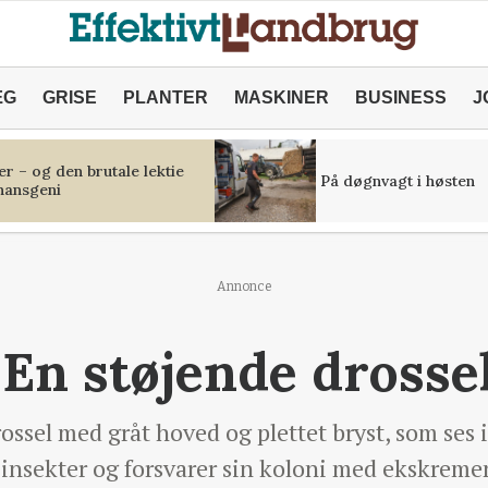
ÆG
GRISE
PLANTER
MASKINER
BUSINESS
J
r – og den brutale lektie
På døgnvagt i høsten
inansgeni
Annonce
 En støjende drosse
rossel med gråt hoved og plettet bryst, som ses 
g insekter og forsvarer sin koloni med ekskrem