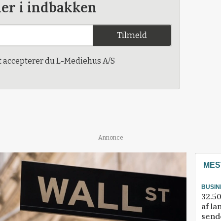
der i indbakken
Tilmeld
t accepterer du L-Mediehus A/S
Annonce
MES
BUSIN
32.50
af la
sende