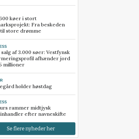
00 køer i stort
arksprojekt: Fra beskeden
 til store drømme
ESS
 salg af 3.000 søer: Vestfynsk
rmeringsprofil afhænder jord
5 millioner
UR
egård holder høstdag
ESS
urs rammer midtjysk
inhandler efter navneskifte
Se flere nyheder her