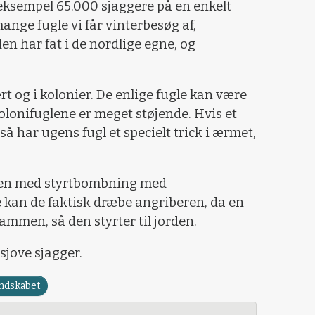
 eksempel 65.000 sjaggere på en enkelt
nge fugle vi får vinterbesøg af,
n har fat i de nordlige egne, og
t og i kolonier. De enlige fugle kan være
onifuglene er meget støjende. Hvis et
å har ugens fugl et specielt trick i ærmet,
den med styrtbombning med
e kan de faktisk dræbe angriberen, da en
ammen, så den styrter til jorden.
sjove sjagger.
andskabet