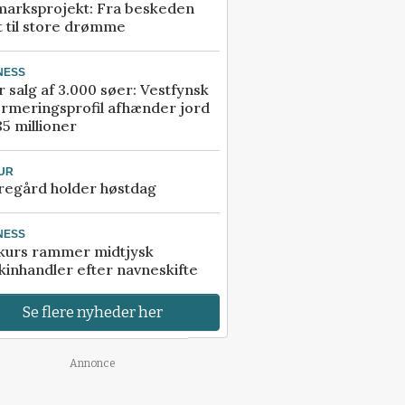
marksprojekt: Fra beskeden
t til store drømme
NESS
r salg af 3.000 søer: Vestfynsk
rmeringsprofil afhænder jord
85 millioner
UR
regård holder høstdag
NESS
kurs rammer midtjysk
inhandler efter navneskifte
Se flere nyheder her
Annonce