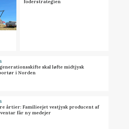
foderstrategien
S
generationsskifte skal løfte midtjysk
portør i Norden
S
ire årtier: Familieejet vestjysk producent af
nventar får ny medejer