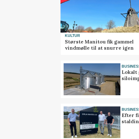
KULTUR
Største Manitou fik gammel
vindmølle til at snurre igen
BUSINES
Lokalt 
siloim
BUSINES
Efter f
staldi