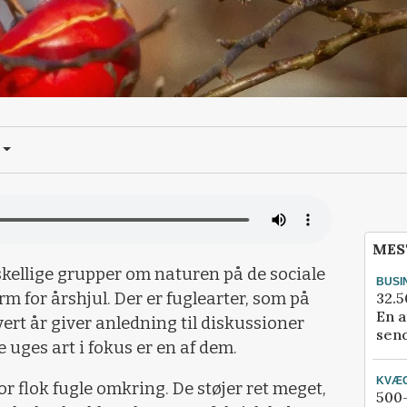
MES
skellige grupper om naturen på de sociale
BUSI
32.5
m for årshjul. Der er fuglearter, som på
En a
rt år giver anledning til diskussioner
send
ges art i fokus er en af dem.
KVÆ
r flok fugle omkring. De støjer ret meget,
500-