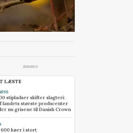
Annonce
T LÆSTE
NESS
00 stipladser skifter slagteri:
f landets største producenter
er nu grisene til Danish Crown
G
600 køer i stort