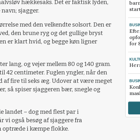
alvsløv hækkesaks. Det er faktisk lyden,
bar
star
 navn; sjagger.
ørrelse med den velkendte solsort. Den er
BUSI
Efte
oved, den brune ryg og det gullige bryst
opfo
n er klart hvid, og begge køn ligner
for 
KULT
er lang, og vejer mellem 80 og 140 gram.
Her
il 42 centimeter. Fuglen yngler, når den
d af fire til seks æg. Udover at være meget
BUSI
Kon
r, så spiser sjaggeren bær, snegle og
mask
e landet – dog med flest par i
r vi også besøg af sjaggere fra
 optræde i kæmpe flokke.