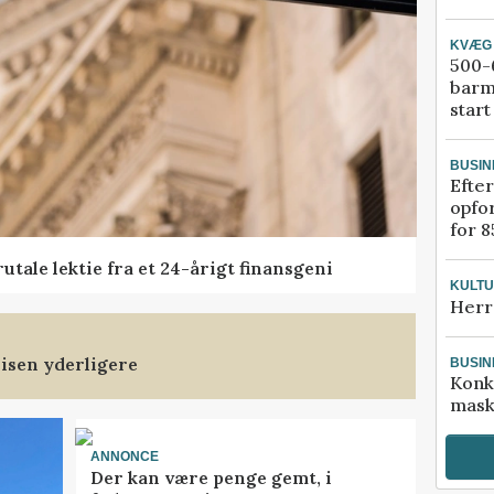
KVÆG
500-6
barm
start
BUSIN
Efter
opfo
for 8
tale lektie fra et 24-årigt finansgeni
KULT
Herr
isen yderligere
BUSIN
Konk
mask
ANNONCE
Der kan være penge gemt, i