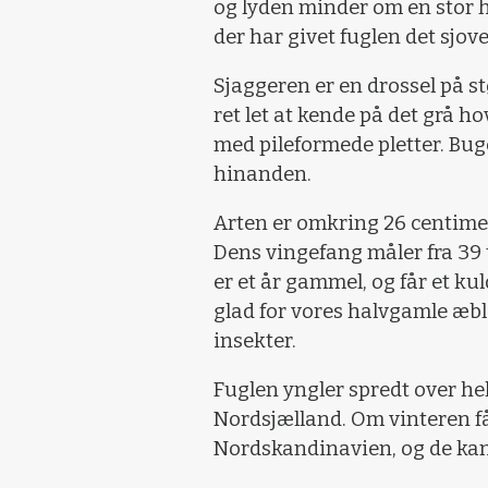
og lyden minder om en stor h
der har givet fuglen det sjove
Sjaggeren er en drossel på st
ret let at kende på det grå h
med pileformede pletter. Buge
hinanden.
Arten er omkring 26 centimet
Dens vingefang måler fra 39 t
er et år gammel, og får et kul
glad for vores halvgamle æble
insekter.
Fuglen yngler spredt over hel
Nordsjælland. Om vinteren få
Nordskandinavien, og de kan