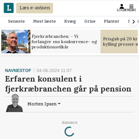
Læs e-avisen
LOGIN
MENU
Seneste
Mest læste
Kvæg
Grise
Planter
Mask
Fjerkræbranchen: - Vi
Prisgab på 20 kr
forlanger ens konkurrence- og
kylling presser 
produktionsvilkår
NAVNESTOF
04-06-2024 11:07
Erfaren konsulent i
fjerkræbranchen går på pension
Morten Ipsen
Loading...
Annonce