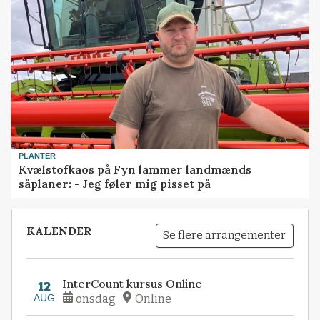
PLANTER
Kvælstofkaos på Fyn lammer landmænds
såplaner: - Jeg føler mig pisset på
KALENDER
Se flere arrangementer
InterCount kursus Online
12
AUG
onsdag
Online