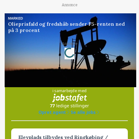
Annonce
MARKED
Olieprisfald og fredshåb sender F5-renten ned
på 3 procent
Loading...
Annonce
Jobs
i samarbejde med
77
ledige stillinger
Opret agent
Se alle jobs
Elevplads tilbydes ved Ringkøbing /