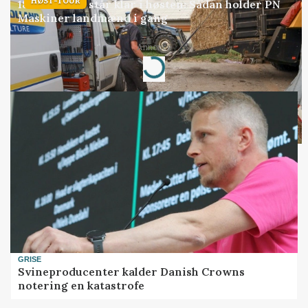
HØST-TOUR
18 montører står klar i høsten: Sådan holder PN
Maskiner landmænd i gang
Annonce
Loading...
GRISE
Svineproducenter kalder Danish Crowns
notering en katastrofe