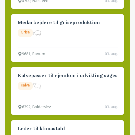
4700, Næstved
03. aug.
Medarbejdere til griseproduktion
Grise
9681, Ranum
03. aug.
Kalvepasser til ejendom i udvikling søges
Kalve
6392, Bolderslev
03. aug.
Leder til klimastald