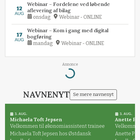
Webinar – Fordelene ved løbende
12
aflevering af bilag
AUG
onsdag
Webinar - ONLINE
Webinar – Kom i gang med digital
17
bogføring
AUG
mandag
Webinar - ONLINE
Annonce
Loading...
NAVNENYT
Se mere navnenyt
3. AUG.
3. AUG.
Michaela Toft Jepsen
Anette Pl
Velkommen til økonomiassistent trainee
Velkommen 
Michaela Toft Jepsen hos Østdansk
Anette Pl