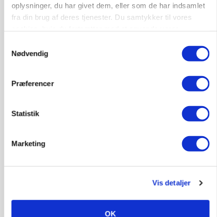
oplysninger, du har givet dem, eller som de har indsamlet
KVÆG
fra din brug af deres tjenester. Du samtykker til vores
Snart kan man søge tilskud til naturprojekter
cookies, hvis du fortsætter med at anvende vores
hjemmeside.
Samtykkevalg
Annonce
Nødvendig
PLANTER
Før såmaskinen kører: Her er efterårets største
Præferencer
skadedyrsrisici
Annonce
Statistik
Loading...
Marketing
Vis detaljer
OK