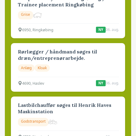
Trainee placement Ringkøbing
Grise
6950, Ringkøbing
06. aug.
NY
Rørlægger / håndmand søges til
dræn/entreprenørarbejde.
Anlæg
Kloak
4690, Haslev
06. aug.
NY
Lastbilchauffør søges til Henrik Haves
Maskinstation
Godstransport