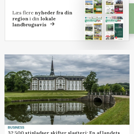
Læs flere
nyheder fra din
region
i din
lokale
landbrugsavis
BUSINESS
32.500 stipladser skifter slagteri: En af landets