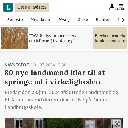
Læs e-avisen
LOGIN
MENU
Seneste
Mest læste
Kvæg
Grise
Planter
Mask
KWS Rallys topper årets
Fjerkræbranchen:
sortsforsøg i vinterbyg
konkurrence- og
NAVNESTOF
01-07-2024 16:30
80 nye landmænd klar til at
springe ud i virkeligheden
Fredag den 28. juni 2024 afsluttede Landmænd og
EUX Landmænd deres uddannelse på Dalum
Landbrugsskole.