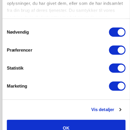
oplysninger, du har givet dem, eller som de har indsamlet
Jobs
fra din brug af deres tjenester. Du samtykker til vores
i samarbejde med
cookies, hvis du fortsætter med at anvende vores
hjemmeside.
Samtykkevalg
72
ledige stillinger
Nødvendig
Opret agent
Se alle jobs
Præferencer
Elevplads tilbydes ved Ringkøbing /
Trainee placement Ringkøbing
Statistik
Grise
Marketing
6950, Ringkøbing
06. aug.
NY
Vis detaljer
Rørlægger / håndmand søges til
dræn/entreprenørarbejde.
Anlæg
Kloak
OK