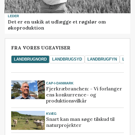
LEDER
Det er en uskik at udlægge et røgslør om
økoproduktion
FRA VORES UGEAVISER
LANDBRUGNORD
LANDBRUGSYD
LANDBRUGFYN
LAND
CAP-I-DANMARK
Fjerkræbranchen: - Vi forlanger
ens konkurrence- og
produktionsvilkår
KVÆG
Snart kan man søge tilskud til
naturprojekter