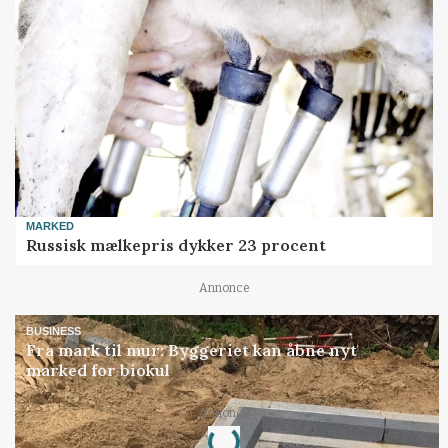
MARKED
Russisk mælkepris dykker 23 procent
Annonce
BUSINESS
Fra mark til mur: Byggeriet kan åbne nyt
marked for biokul
Annonce