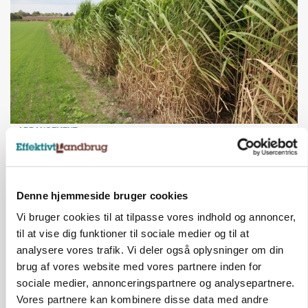
ARRANGEMENT
Markvandring sætter fokus på elefantgræs
Annonce
Denne hjemmeside bruger cookies
PLANTER
KWS Rallys topper årets sortsforsøg i vinterbyg
Vi bruger cookies til at tilpasse vores indhold og annoncer,
Loading...
til at vise dig funktioner til sociale medier og til at
Annonce
analysere vores trafik. Vi deler også oplysninger om din
brug af vores website med vores partnere inden for
sociale medier, annonceringspartnere og analysepartnere.
Vores partnere kan kombinere disse data med andre