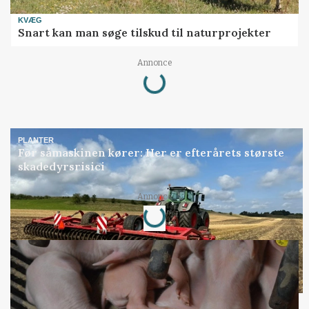
KVÆG
Snart kan man søge tilskud til naturprojekter
Annonce
Loading...
PLANTER
Før såmaskinen kører: Her er efterårets største
skadedyrsrisici
Annonce
Loading...