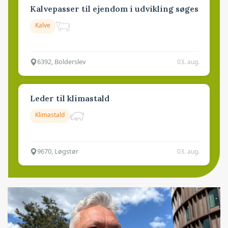
Kalvepasser til ejendom i udvikling søges
Kalve
6392, Bolderslev
03. aug.
Leder til klimastald
Klimastald
9670, Løgstør
03. aug.