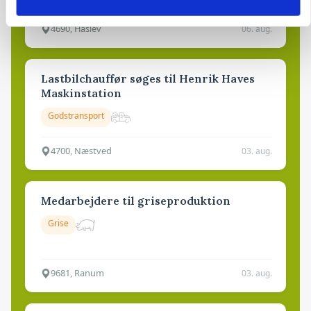
4690, Haslev
06. aug.
Lastbilchauffør søges til Henrik Haves
Maskinstation
Godstransport
4700, Næstved
03. aug.
Medarbejdere til griseproduktion
Grise
9681, Ranum
03. aug.