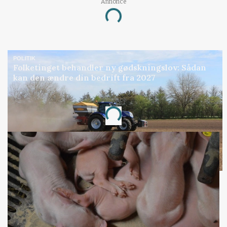
Annonce
Loading...
POLITIK
Folketinget behandler ny gødskningslov: Sådan
kan den ændre din bedrift fra 2027
Annonce
Loading...