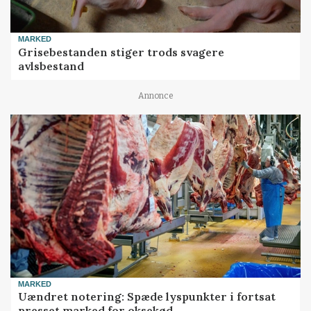
MARKED
Grisebestanden stiger trods svagere
avlsbestand
Annonce
MARKED
Uændret notering: Spæde lyspunkter i fortsat
presset marked for oksekød