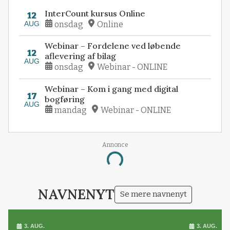
InterCount kursus Online
12
AUG
onsdag
Online
Webinar – Fordelene ved løbende
12
aflevering af bilag
AUG
onsdag
Webinar - ONLINE
Webinar – Kom i gang med digital
17
bogføring
AUG
mandag
Webinar - ONLINE
Annonce
Loading...
NAVNENYT
Se mere navnenyt
3. AUG.
3. AUG.