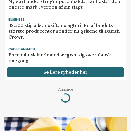
Ny sort understreger potentialet: Har høstet den
eneste mark i verden af sin slags
BUSINESS
32.500 stipladser skifter slagteri: En af landets
største producenter sender nu grisene til Danish
Crown
CAP-I-DANMARK
Bornholmsk landmand ærgrer sig over dansk
enegang
Se flere nyheder her
Annonce
Loading...