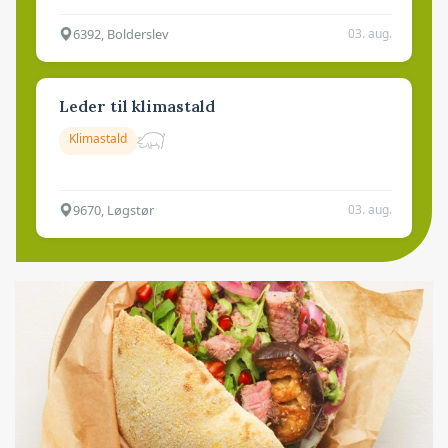
6392, Bolderslev
03. aug.
Leder til klimastald
Klimastald
9670, Løgstør
03. aug.