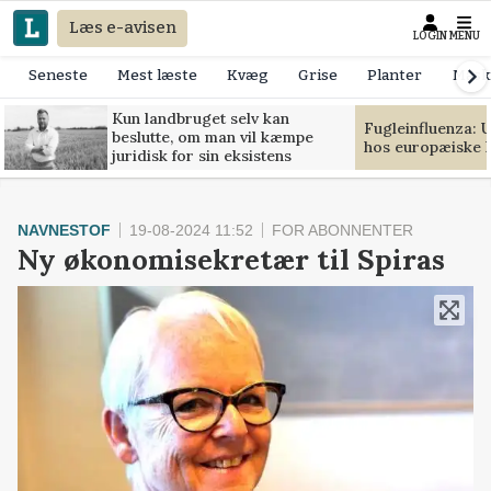
Læs e-avisen
LOGIN
MENU
Seneste
Mest læste
Kvæg
Grise
Planter
Mask
Kun landbruget selv kan
Fugleinfluenza: 
beslutte, om man vil kæmpe
hos europæiske 
juridisk for sin eksistens
NAVNESTOF
19-08-2024 11:52
FOR ABONNENTER
Ny økonomisekretær til Spiras