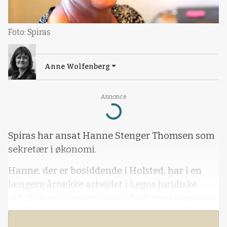
Foto: Spiras
Anne Wolfenberg
Annonce
Loading...
Spiras har ansat Hanne Stenger Thomsen som
sekretær i økonomi.
Hanne, der er bosiddende i Holsted, har i en
længere årrække arbejdet i Legos juridiske
afdeling samt senest som advokatsekretær hos
Andersen Partners i Kolding.