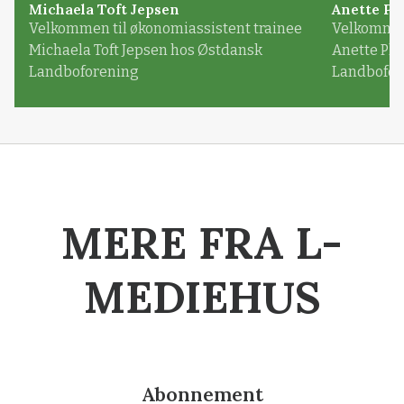
Michaela Toft Jepsen
Anette Pl
Velkommen til økonomiassistent trainee
Velkommen 
Michaela Toft Jepsen hos Østdansk
Anette Pl
Landboforening
Landbofor
MERE FRA L-
MEDIEHUS
Abonnement