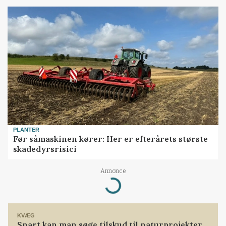
PLANTER
Før såmaskinen kører: Her er efterårets største
skadedyrsrisici
Annonce
Loading...
KVÆG
Snart kan man søge tilskud til naturprojekter