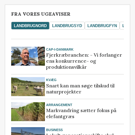
FRA VORES UGEAVISER
LANDBRUGNORD
LANDBRUGSYD
LANDBRUGFYN
LAND
CAP-I-DANMARK
Fjerkræbranchen: - Vi forlanger
ens konkurrence- og
produktionsvilkår
KVÆG
Snart kan man søge tilskud til
naturprojekter
ARRANGEMENT
Markvandring sætter fokus på
elefantgræs
BUSINESS