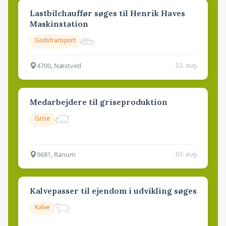
Lastbilchauffør søges til Henrik Haves
Maskinstation
Godstransport
4700, Næstved
03. aug.
Medarbejdere til griseproduktion
Grise
9681, Ranum
03. aug.
Kalvepasser til ejendom i udvikling søges
Kalve