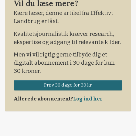
Vil du læse mere?
Hanne Stenger Thomsen får primært
arbejdssted hos Spiras i Kolding.
Kære læser, denne artikel fra Effektivt
Landbrug er låst.
Kvalitetsjournalistik kræver research,
ekspertise og adgang til relevante kilder.
Men vi vil rigtig gerne tilbyde dig et
digitalt abonnement i 30 dage for kun
30 kroner.
Prøv 30 dage for 30 kr
Allerede abonnement?
Log ind her