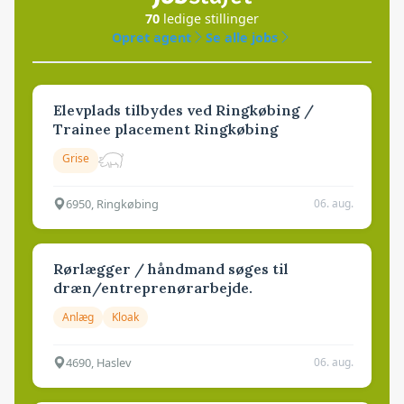
70
ledige stillinger
Opret agent
Se alle jobs
Elevplads tilbydes ved Ringkøbing /
Trainee placement Ringkøbing
Grise
6950, Ringkøbing
06. aug.
Rørlægger / håndmand søges til
dræn/entreprenørarbejde.
Anlæg
Kloak
4690, Haslev
06. aug.