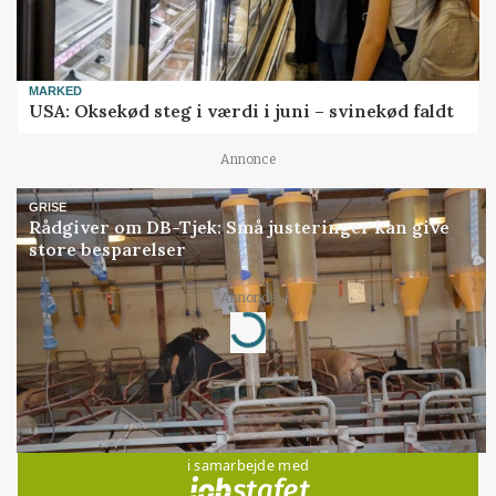
MARKED
USA: Oksekød steg i værdi i juni – svinekød faldt
Annonce
GRISE
Rådgiver om DB-Tjek: Små justeringer kan give
store besparelser
Annonce
Loading...
Jobs
i samarbejde med