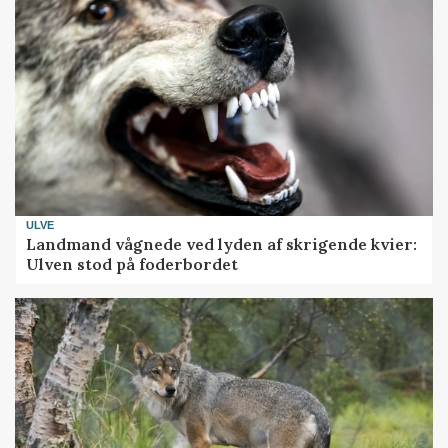
ULVE
Landmand vågnede ved lyden af skrigende kvier:
Ulven stod på foderbordet