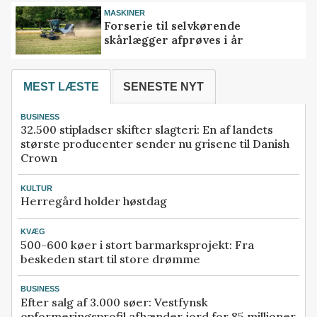
MASKINER
Forserie til selvkørende
skårlægger afprøves i år
MEST LÆSTE
SENESTE NYT
BUSINESS
32.500 stipladser skifter slagteri: En af landets
største producenter sender nu grisene til Danish
Crown
KULTUR
Herregård holder høstdag
KVÆG
500-600 køer i stort barmarksprojekt: Fra
beskeden start til store drømme
BUSINESS
Efter salg af 3.000 søer: Vestfynsk
opformeringsprofil afhænder jord for 85 millioner