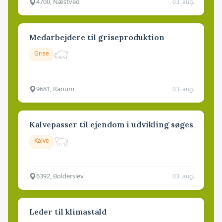
4700, Næstved
03. aug.
Medarbejdere til griseproduktion
Grise
9681, Ranum
03. aug.
Kalvepasser til ejendom i udvikling søges
Kalve
6392, Bolderslev
03. aug.
Leder til klimastald