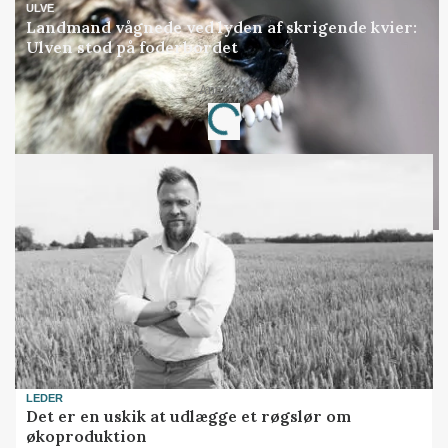
ULVE
Landmand vågnede ved lyden af skrigende kvier:
Ulven stod på foderbordet
Annonce
Loading...
LEDER
Det er en uskik at udlægge et røgslør om
økoproduktion