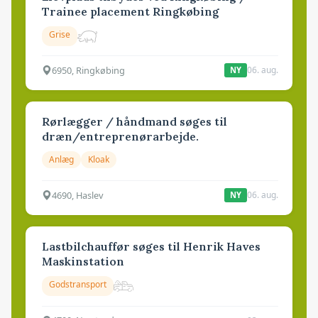
Trainee placement Ringkøbing
Grise
6950, Ringkøbing
06. aug.
NY
Rørlægger / håndmand søges til
dræn/entreprenørarbejde.
Anlæg
Kloak
4690, Haslev
06. aug.
NY
Lastbilchauffør søges til Henrik Haves
Maskinstation
Godstransport