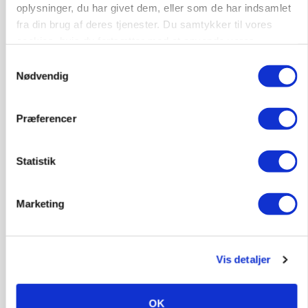
oplysninger, du har givet dem, eller som de har indsamlet
fra din brug af deres tjenester. Du samtykker til vores
cookies, hvis du fortsætter med at anvende vores
hjemmeside.
Samtykkevalg
Nødvendig
BUSINESS
Fra mark til mur: Byggeriet kan åbne nyt
marked for biokul
Præferencer
Annonce
Statistik
Marketing
Vis detaljer
OK