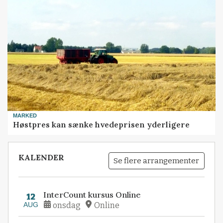
MARKED
Høstpres kan sænke hvedeprisen yderligere
KALENDER
Se flere arrangementer
InterCount kursus Online
12
AUG
onsdag
Online