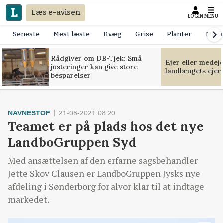
Læs e-avisen
LOGIN
MENU
Seneste
Mest læste
Kvæg
Grise
Planter
Mask
Rådgiver om DB-Tjek: Små
Ejer eller medej
justeringer kan give store
landbrugets ejer
besparelser
NAVNESTOF
21-08-2021 08:20
Teamet er på plads hos det nye
LandboGruppen Syd
Med ansættelsen af den erfarne sagsbehandler
Jette Skov Clausen er LandboGruppen Jysks nye
afdeling i Sønderborg for alvor klar til at indtage
markedet.