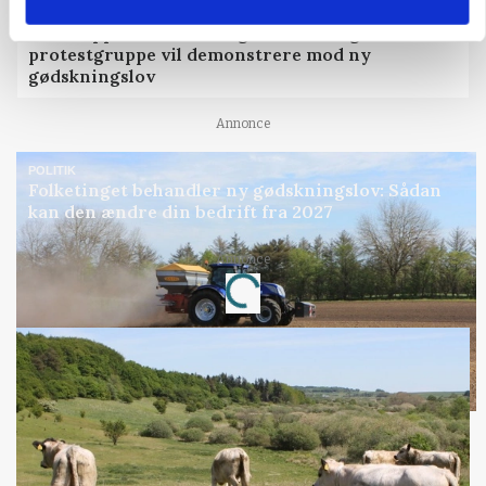
POLITIK
»Nu stopper I«: Landbrugsdebattør og
protestgruppe vil demonstrere mod ny
gødskningslov
Annonce
POLITIK
Folketinget behandler ny gødskningslov: Sådan
kan den ændre din bedrift fra 2027
Annonce
Loading...