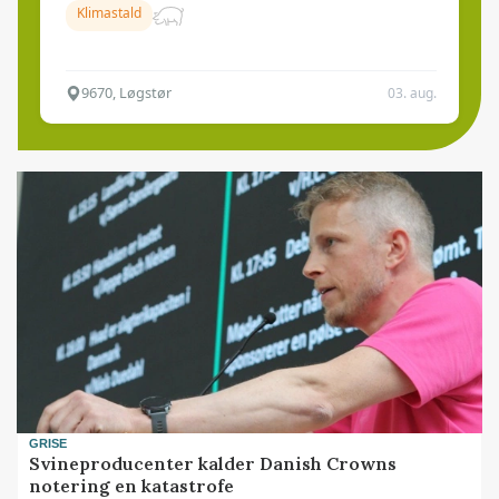
Klimastald
9670, Løgstør
03. aug.
GRISE
Svineproducenter kalder Danish Crowns
notering en katastrofe