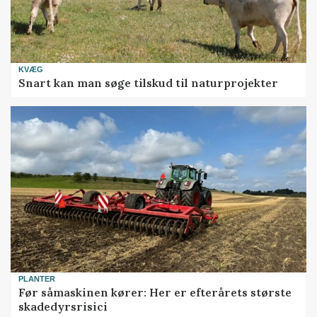
KVÆG
Snart kan man søge tilskud til naturprojekter
PLANTER
Før såmaskinen kører: Her er efterårets største
skadedyrsrisici