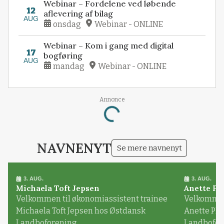
Webinar – Fordelene ved løbende
12
aflevering af bilag
AUG
onsdag
Webinar - ONLINE
Webinar – Kom i gang med digital
17
bogføring
AUG
mandag
Webinar - ONLINE
Annonce
Loading...
NAVNENYT
Se mere navnenyt
3. AUG.
3. AUG.
Michaela Toft Jepsen
Anette Pl
Velkommen til økonomiassistent trainee
Velkommen 
Michaela Toft Jepsen hos Østdansk
Anette Pl
Landboforening
Landbofor