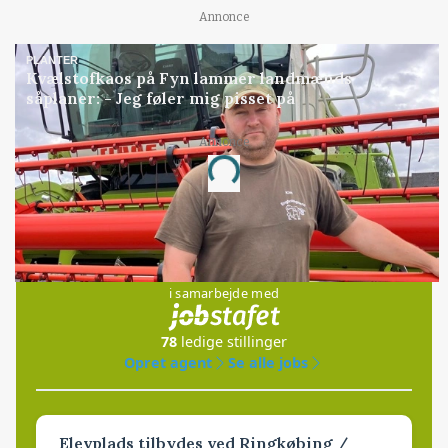
Annonce
PLANTER
Kvælstofkaos på Fyn lammer landmænds
såplaner: - Jeg føler mig pisset på
Annonce
Loading...
Jobs
i samarbejde med
78
ledige stillinger
Opret agent
Se alle jobs
Elevplads tilbydes ved Ringkøbing /