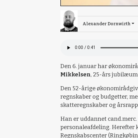
Alexander Dornwirth
Den 6. januar har økonomirå
Mikkelsen
, 25-års jubilæum
Den 52-årige økonomirådgive
regnskaber og budgetter, men
skatteregnskaber og årsrapp
Han er uddannet cand.merc. 
personaleafdeling. Herefter ko
Regnskabscenter (Ringkøbin