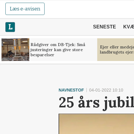
Læs e-avisen
SENESTE
KV
Rådgiver om DB-Tjek: Små
Ejer eller medej
justeringer kan give store
landbrugets ejer
besparelser
NAVNESTOF
04-01-2022 10:10
25 års jub