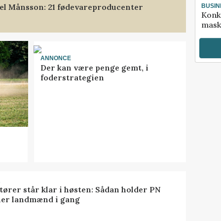
xel Månsson: 21 fødevareproducenter
BUSIN
Konk
mask
ANNONCE
Der kan være penge gemt, i
foderstrategien
R
tører står klar i høsten: Sådan holder PN
er landmænd i gang