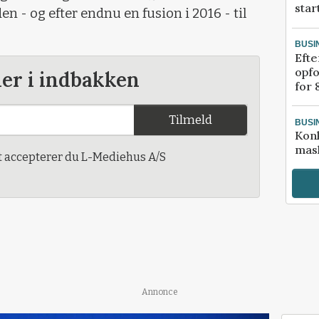
star
en - og efter endnu en fusion i 2016 - til
BUSI
Efte
opfo
der i indbakken
for 
Tilmeld
BUSI
Kon
mask
t accepterer du L-Mediehus A/S
Annonce