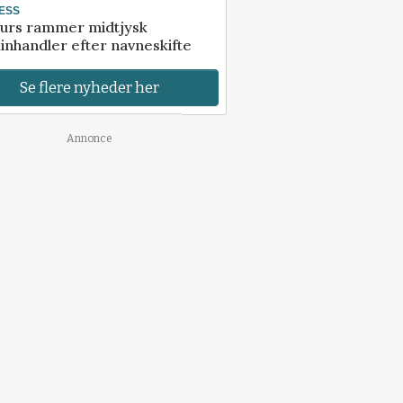
ESS
urs rammer midtjysk
inhandler efter navneskifte
Se flere nyheder her
Annonce