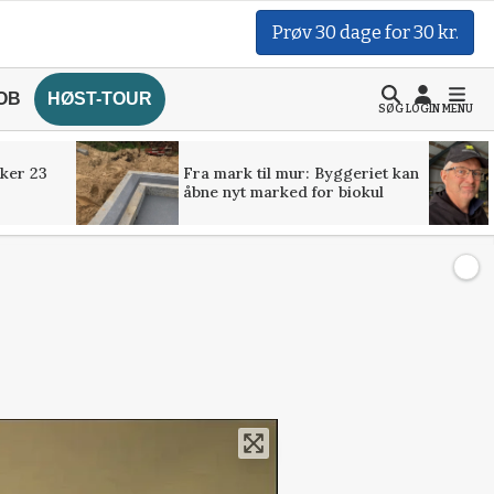
Prøv 30 dage for 30 kr.
OB
HØST-TOUR
SØG
LOGIN
MENU
ker 23
Fra mark til mur: Byggeriet kan
åbne nyt marked for biokul