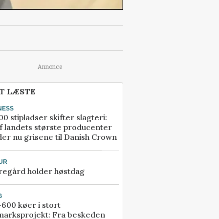
Annonce
T LÆSTE
NESS
00 stipladser skifter slagteri:
f landets største producenter
er nu grisene til Danish Crown
UR
regård holder høstdag
G
600 køer i stort
marksprojekt: Fra beskeden