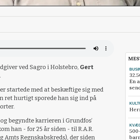
MES
dgiver ved Sagro i Holstebro,
Gert
BUSI
32.5
.
En a
send
r startede med at beskæftige sig med
 ret hurtigt sporede han sig ind på
KULT
orter.
Her
og begyndte karrieren i Grundfos’
KVÆ
m han - for 25 år siden - til R.A.R.
500-
g Amts Regnskabskreds), der siden
bar