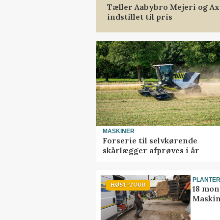
Tæller Aabybro Mejeri og A
indstillet til pris
MASKINER
Forserie til selvkørende
skårlægger afprøves i år
PLANTE
HØST-TOUR
18 mon
Maskin