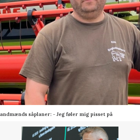
andmænds såplaner: - Jeg føler mig pisset på