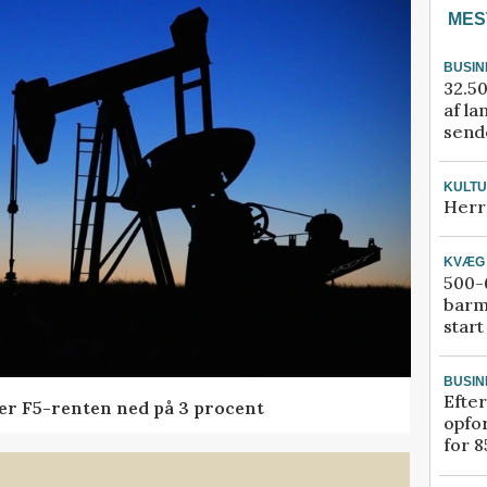
MES
BUSIN
32.50
af la
sende
KULT
Herr
KVÆG
500-6
barm
start
BUSIN
Efter
der F5-renten ned på 3 procent
opfo
for 8