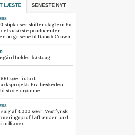
T LÆSTE
SENESTE NYT
ESS
0 stipladser skifter slagteri: En
ndets største producenter
r nu grisene til Danish Crown
UR
egård holder høstdag
00 køer i stort
arksprojekt: Fra beskeden
 til store drømme
ESS
 salg af 3.000 søer: Vestfynsk
rmeringsprofil afhænder jord
5 millioner