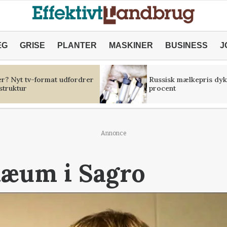
ÆG
GRISE
PLANTER
MASKINER
BUSINESS
J
er? Nyt tv-format udfordrer
Russisk mælkepris dyk
struktur
procent
Annonce
ilæum i Sagro