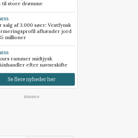
t til store drømme
NESS
r salg af 3.000 søer: Vestfynsk
rmeringsprofil afhænder jord
85 millioner
NESS
kurs rammer midtjysk
inhandler efter navneskifte
Se flere nyheder her
Annonce