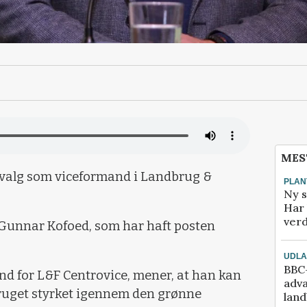
MES
il valg som viceformand i Landbrug &
PLAN
Ny s
Har 
verd
Gunnar Kofoed, som har haft posten
UDL
BBC-
nd for L&F Centrovice, mener, at han kan
adva
bruget styrket igennem den grønne
lan