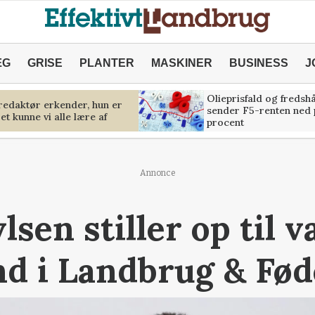
ÆG
GRISE
PLANTER
MASKINER
BUSINESS
J
Olieprisfald og fredsh
predaktør erkender, hun er
sender F5-renten ned 
et kunne vi alle lære af
procent
Annonce
sen stiller op til 
d i Landbrug & Fød