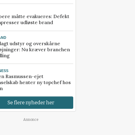
ere måtte evakueres: Defekt
presser udløste brand
AND
agt udstyr og overskårne
øjninger: Nu kræver branchen
ling
NESS
en Rasmussen-ejet
selskab henter ny topchef hos
an
Se flere nyheder her
Annonce