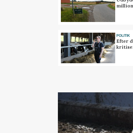
million
POLITIK
Efter 
kritis