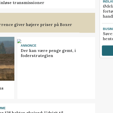
INDLA
rinløse transmissioner
Ødel
fort
hand
rence giver højere priser på Boxer
BUSIN
Søre
hente
ANNONCE
Der kan være penge gemt, i
foderstrategien
ns
MME
r 128 hektar økojord: Udsigt til