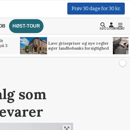
Prøv 30 dage for 30 kr.
OB
HØST-TOUR
SØG
LOGIN
MENU
åb
Lave grisepriser og nye regler
på 3
øger landbobanks forsigtighed
valg som
evarer