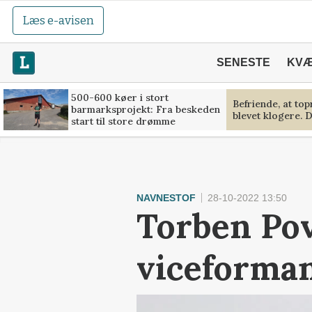
Læs e-avisen
SENESTE
KV
500-600 køer i stort
Befriende, at to
barmarksprojekt: Fra beskeden
blevet klogere. D
start til store drømme
NAVNESTOF
28-10-2022 13:50
Torben Povl
viceforman