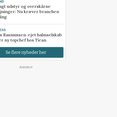
ND
agt udstyr og overskårne
øjninger: Nu kræver branchen
ling
ESS
n Rasmussen-ejet halmselskab
r ny topchef hos Tican
Se flere nyheder her
Annonce