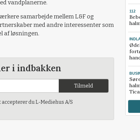
med vandplanerne.
112
 stærkere samarbejde mellem L&F og
Bebo
halm
rtnerskaber med andre interessenter som
l af løsningen.
INDL
Ødel
fort
hand
der i indbakken
BUSI
Sør
halm
Tilmeld
Tic
t accepterer du L-Mediehus A/S