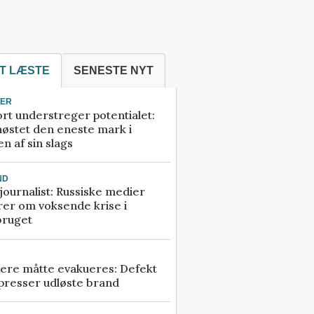
T LÆSTE
SENESTE NYT
TER
rt understreger potentialet:
høstet den eneste mark i
n af sin slags
ND
ournalist: Russiske medier
rer om voksende krise i
bruget
ere måtte evakueres: Defekt
presser udløste brand