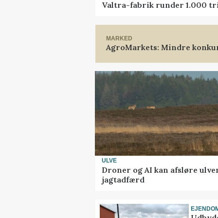
Valtra-fabrik runder 1.000 t
MARKED
AgroMarkets: Mindre konkur
ULVE
Droner og AI kan afsløre ulve
jagtadfærd
EJENDO
Udbyde