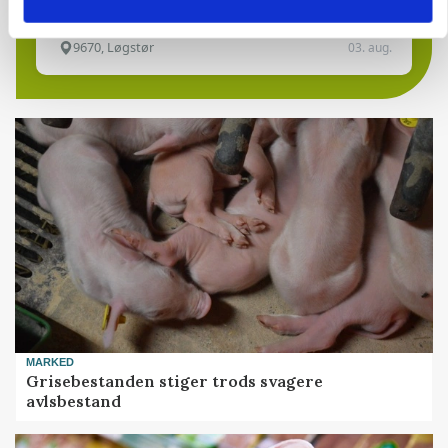
9670, Løgstør
03. aug.
MARKED
Grisebestanden stiger trods svagere
avlsbestand