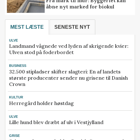
Fra mark til mur: Byggeriet kan
åbne nyt marked for biokul
MEST LÆSTE
SENESTE NYT
ULVE
Landmand vågnede ved lyden af skrigende kvier:
Ulven stod på foderbordet
BUSINESS
32.500 stipladser skifter slagteri: En af landets
største producenter sender nu grisene til Danish
Crown
KULTUR
Herregård holder høstdag
ULVE
Lille hund blev dræbt af ulv i Vestjylland
GRISE