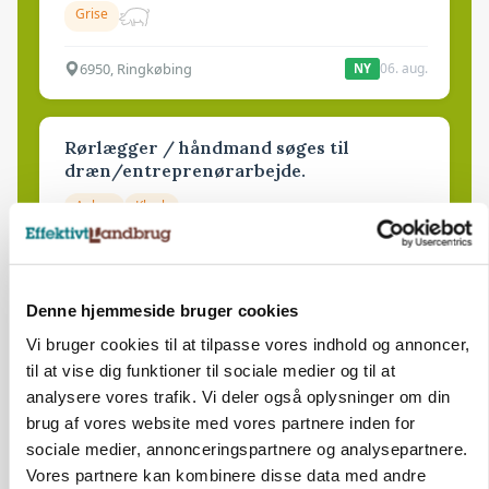
Grise
6950, Ringkøbing
06. aug.
NY
Rørlægger / håndmand søges til
dræn/entreprenørarbejde.
Anlæg
Kloak
4690, Haslev
06. aug.
NY
Denne hjemmeside bruger cookies
Lastbilchauffør søges til Henrik Haves
Vi bruger cookies til at tilpasse vores indhold og annoncer,
Maskinstation
til at vise dig funktioner til sociale medier og til at
analysere vores trafik. Vi deler også oplysninger om din
Godstransport
brug af vores website med vores partnere inden for
sociale medier, annonceringspartnere og analysepartnere.
4700, Næstved
03. aug.
Vores partnere kan kombinere disse data med andre