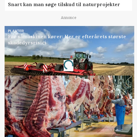
Snart kan man søge tilskud til naturprojekter
Annonce
PLANTER
Før såmaskinen kører: Her er efterårets største
skadedyrsrisici
Annonce
Loading...