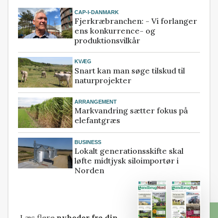
CAP-I-DANMARK
Fjerkræbranchen: - Vi forlanger
ens konkurrence- og
produktionsvilkår
KVÆG
Snart kan man søge tilskud til
naturprojekter
ARRANGEMENT
Markvandring sætter fokus på
elefantgræs
BUSINESS
Lokalt generationsskifte skal
løfte midtjysk siloimportør i
Norden
Læs flere
nyheder fra din