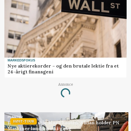
MARKEDSFOKUS
Nye aktierekorder – og den brutale lektie fra et
24-årigt finansgeni
Annonce
Loading...
PLANTER
HØST-TOUR
18 montører står klar i høsten: Sådan holder PN
Maskiner landmænd i gang