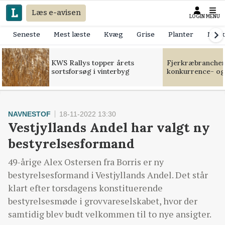
Læs e-avisen
LOGIN
MENU
Seneste
Mest læste
Kvæg
Grise
Planter
Mask
KWS Rallys topper årets
Fjerkræbranchen:
sortsforsøg i vinterbyg
konkurrence- og
NAVNESTOF
18-11-2022 13:30
Vestjyllands Andel har valgt ny
bestyrelsesformand
49-årige Alex Ostersen fra Borris er ny
bestyrelsesformand i Vestjyllands Andel. Det står
klart efter torsdagens konstituerende
bestyrelsesmøde i grovvareselskabet, hvor der
samtidig blev budt velkommen til to nye ansigter.