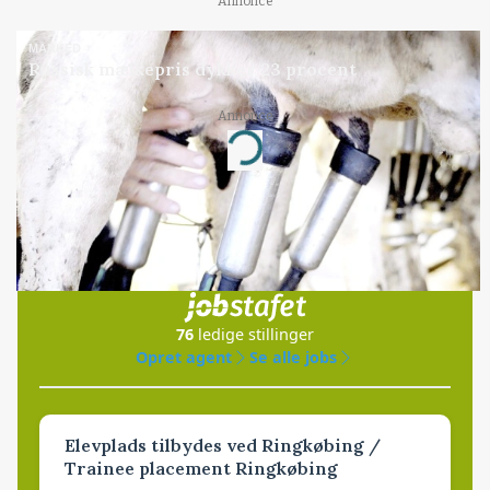
Annonce
MARKED
Russisk mælkepris dykker 23 procent
Annonce
Loading...
Jobs
i samarbejde med
76
ledige stillinger
Opret agent
Se alle jobs
Elevplads tilbydes ved Ringkøbing /
Trainee placement Ringkøbing