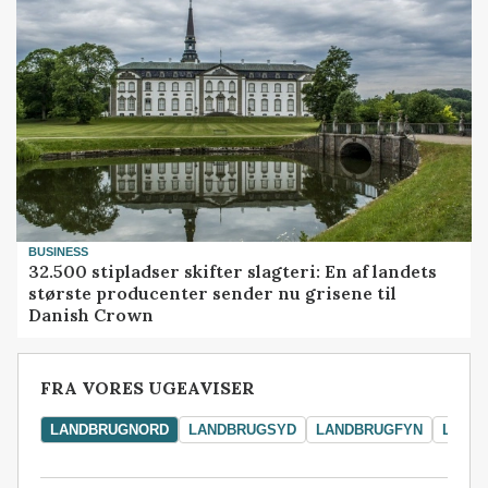
BUSINESS
32.500 stipladser skifter slagteri: En af landets
største producenter sender nu grisene til
Danish Crown
FRA VORES UGEAVISER
LANDBRUGNORD
LANDBRUGSYD
LANDBRUGFYN
LAND