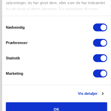
oplysninger, du har givet dem, eller som de har indsamlet
fra din brug af deres tjenester. Du samtykker til vores
Medarbejdere til griseproduktion
cookies, hvis du fortsætter med at anvende vores
Grise
hjemmeside.
Samtykkevalg
Nødvendig
9681, Ranum
03. aug.
Præferencer
Kalvepasser til ejendom i udvikling søges
Statistik
Kalve
Marketing
6392, Bolderslev
03. aug.
Vis detaljer
Leder til klimastald
Klimastald
OK