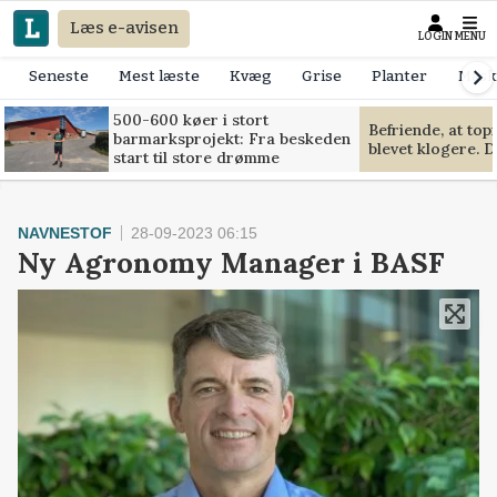
Læs e-avisen
LOGIN
MENU
Seneste
Mest læste
Kvæg
Grise
Planter
Mask
500-600 køer i stort
Befriende, at to
barmarksprojekt: Fra beskeden
blevet klogere. D
start til store drømme
NAVNESTOF
28-09-2023 06:15
Ny Agronomy Manager i BASF