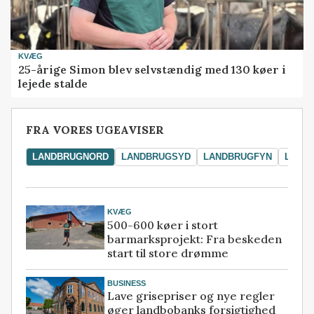
KVÆG
25-årige Simon blev selvstændig med 130 køer i
lejede stalde
FRA VORES UGEAVISER
LANDBRUGNORD
LANDBRUGSYD
LANDBRUGFYN
LAND
KVÆG
500-600 køer i stort
barmarksprojekt: Fra beskeden
start til store drømme
BUSINESS
Lave grisepriser og nye regler
øger landbobanks forsigtighed