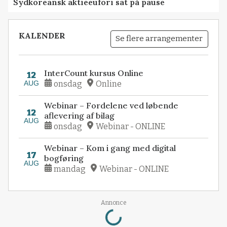
Sydkoreansk aktieeufori sat på pause
KALENDER
Se flere arrangementer
InterCount kursus Online
12
AUG
onsdag
Online
Webinar – Fordelene ved løbende
12
aflevering af bilag
AUG
onsdag
Webinar - ONLINE
Webinar – Kom i gang med digital
17
bogføring
AUG
mandag
Webinar - ONLINE
Loading...
Annonce