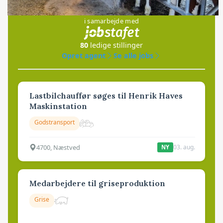
Jobs
i samarbejde med
80
ledige stillinger
Opret agent
Se alle jobs
Lastbilchauffør søges til Henrik Haves
Maskinstation
Godstransport
4700, Næstved
03. aug.
NY
Medarbejdere til griseproduktion
Grise