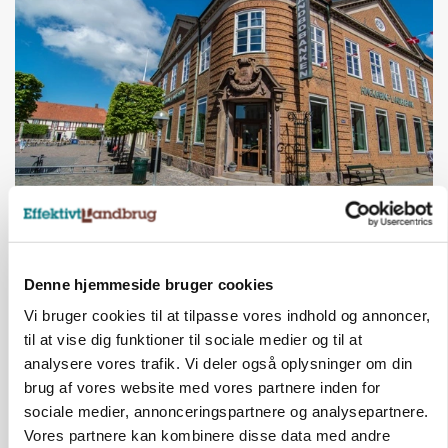
BUSINESS
Lave grisepriser og nye regler øger landbobanks
forsigtighed
Denne hjemmeside bruger cookies
Annonce
Vi bruger cookies til at tilpasse vores indhold og annoncer,
KLUMME
til at vise dig funktioner til sociale medier og til at
Ny griseprognose kan give anledning til et nyt
analysere vores trafik. Vi deler også oplysninger om din
budgettjek
brug af vores website med vores partnere inden for
Loading...
sociale medier, annonceringspartnere og analysepartnere.
Annonce
Vores partnere kan kombinere disse data med andre