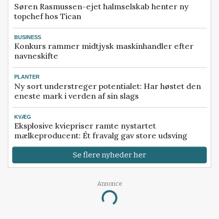
Søren Rasmussen-ejet halmselskab henter ny
topchef hos Tican
BUSINESS
Konkurs rammer midtjysk maskinhandler efter
navneskifte
PLANTER
Ny sort understreger potentialet: Har høstet den
eneste mark i verden af sin slags
KVÆG
Eksplosive kviepriser ramte nystartet
mælkeproducent: Ét fravalg gav store udsving
Se flere nyheder her
Annonce
Loading...