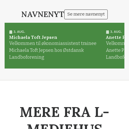
NAVNENYT
Se mere navnenyt
3. AUG.
3. AUG.
Michaela Toft Jepsen
Anette Pl
Velkommen til økonomiassistent trainee
Velkommen 
Michaela Toft Jepsen hos Østdansk
Anette Pl
Landboforening
Landbofor
MERE FRA L-