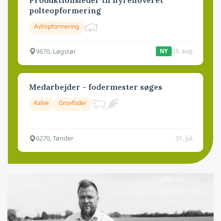
Produktionsleder til nyrenoveret
polteopformering
Avl/opformering
9670, Løgstør
03. aug.
NY
Medarbejder - fodermester søges
Kalve
Grovfoder
6270, Tønder
31. jul.