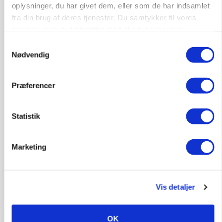
oplysninger, du har givet dem, eller som de har indsamlet
fra din brug af deres tjenester. Du samtykker til vores
cookies, hvis du fortsætter med at anvende vores
hjemmeside.
Samtykkevalg
Nødvendig
Præferencer
Statistik
BUSINESS
Grambogård får oksekød på menuen hos
Marketing
københavnsk restaurantkæde
Vis detaljer
HØST-TOUR
OK