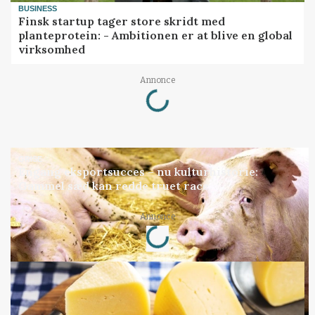
BUSINESS
Finsk startup tager store skridt med
planteprotein: - Ambitionen er at blive en global
virksomhed
Loading...
Annonce
GRISE
Engang eksportsucces – nu kulturhistorie:
Gammel sæd kan redde truet race
Loading...
Annonce