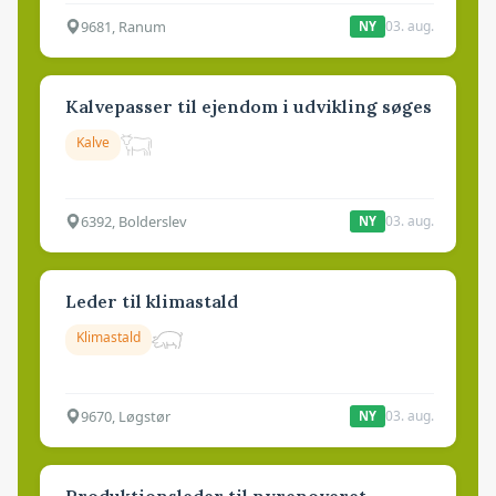
9681, Ranum
03. aug.
NY
Kalvepasser til ejendom i udvikling søges
Kalve
6392, Bolderslev
03. aug.
NY
Leder til klimastald
Klimastald
9670, Løgstør
03. aug.
NY