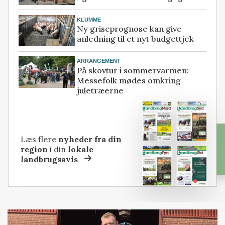
KLUMME
Ny griseprognose kan give
anledning til et nyt budgettjek
ARRANGEMENT
På skovtur i sommervarmen:
Messefolk mødes omkring
juletræerne
Læs flere
nyheder fra din
region
i din
lokale
landbrugsavis