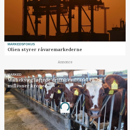
MARKEDSFOKUS
Olien styrer råvaremarkederne
Annonce
MARKED
Malkekvæg løftede driftsresultatet til 2,8
millioner kroner
Annonce
Loading...