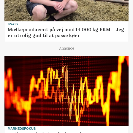
KVÆG
Mælkeproducent på vej mod 14.000 kg EKM: - Jeg
er utrolig god til at passe køer
Annonce
MARKEDSFOKUS