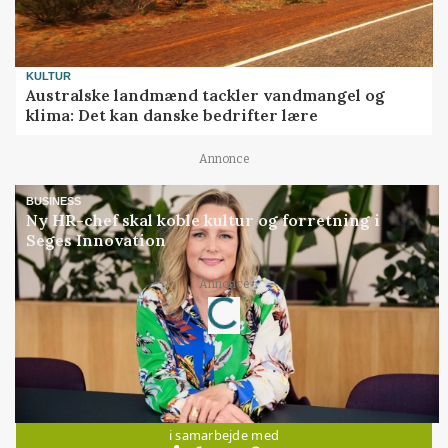
KULTUR
Australske landmænd tackler vandmangel og
klima: Det kan danske bedrifter lære
Annonce
BUSINESS
Ny HR-chef skal koble kultur og forretning i
Seges Innovation
Loading...
Annonce
Jobs
i samarbejde med