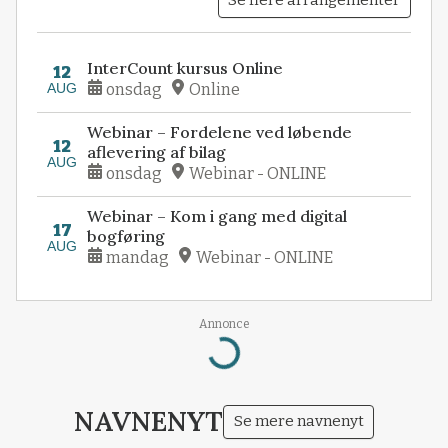
Se flere arrangementer
InterCount kursus Online
12
AUG
onsdag
Online
Webinar – Fordelene ved løbende
12
aflevering af bilag
AUG
onsdag
Webinar - ONLINE
Webinar – Kom i gang med digital
17
bogføring
AUG
mandag
Webinar - ONLINE
Annonce
Loading...
NAVNENYT
Se mere navnenyt