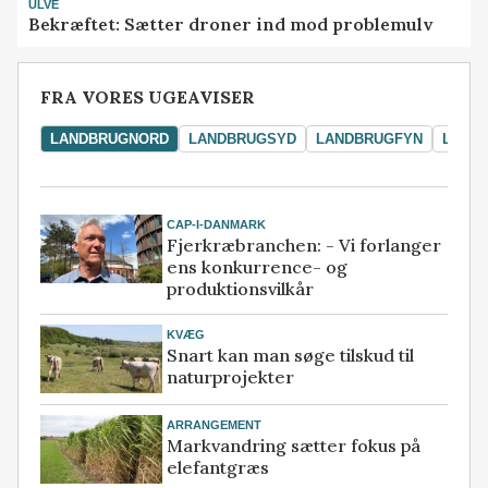
ULVE
Bekræftet: Sætter droner ind mod problemulv
FRA VORES UGEAVISER
LANDBRUGNORD
LANDBRUGSYD
LANDBRUGFYN
LAND
CAP-I-DANMARK
Fjerkræbranchen: - Vi forlanger
ens konkurrence- og
produktionsvilkår
KVÆG
Snart kan man søge tilskud til
naturprojekter
ARRANGEMENT
Markvandring sætter fokus på
elefantgræs