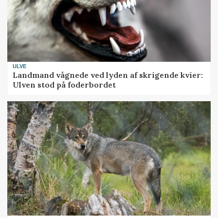
ULVE
Landmand vågnede ved lyden af skrigende kvier:
Ulven stod på foderbordet