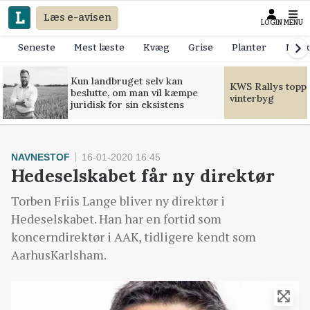
Læs e-avisen
LOGIN
MENU
Seneste
Mest læste
Kvæg
Grise
Planter
Mask
Kun landbruget selv kan
KWS Rallys toppe
beslutte, om man vil kæmpe
vinterbyg
juridisk for sin eksistens
NAVNESTOF
16-01-2020 16:45
Hedeselskabet får ny direktør
Torben Friis Lange bliver ny direktør i
Hedeselskabet. Han har en fortid som
koncerndirektør i AAK, tidligere kendt som
AarhusKarlsham.