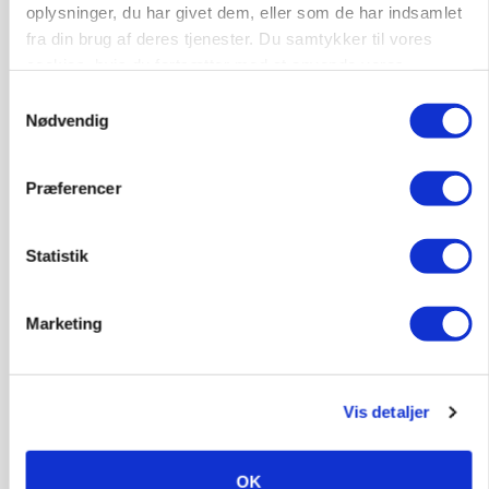
oplysninger, du har givet dem, eller som de har indsamlet
fra din brug af deres tjenester. Du samtykker til vores
cookies, hvis du fortsætter med at anvende vores
hjemmeside.
Samtykkevalg
Nødvendig
Præferencer
Statistik
CAP-I-DANMARK
Fjerkræbranchen: - Vi forlanger ens
konkurrence- og produktionsvilkår
Marketing
Annonce
Loading...
Vis detaljer
OK