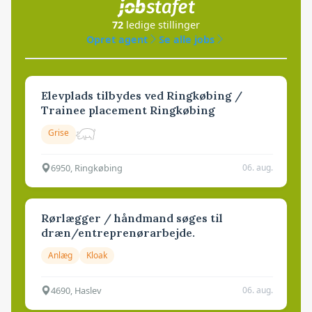
72
ledige stillinger
Opret agent
Se alle jobs
Elevplads tilbydes ved Ringkøbing /
Trainee placement Ringkøbing
Grise
6950, Ringkøbing
06. aug.
Rørlægger / håndmand søges til
dræn/entreprenørarbejde.
Anlæg
Kloak
4690, Haslev
06. aug.