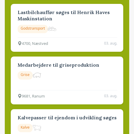
Lastbilchauffør søges til Henrik Haves
Maskinstation
Godstransport
4700, Næstved
03. aug.
Medarbejdere til griseproduktion
Grise
9681, Ranum
03. aug.
Kalvepasser til ejendom i udvikling søges
Kalve