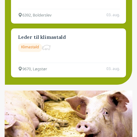
6392, Bolderslev
03. aug.
Leder til klimastald
Klimastald
9670, Løgstør
03. aug.