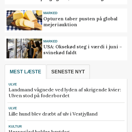
MARKED
Opturen taber pusten på global
mejeriauktion
MARKED
USA: Oksekød steg i værdi i juni –
svinekød faldt
MEST LÆSTE
SENESTE NYT
ULVE
Landmand vågnede ved lyden af skrigende kvier:
Ulven stod på foderbordet
ULVE
Lille hund blev dræbt af ulv i Vestjylland
KULTUR
Herregård holder høstdag