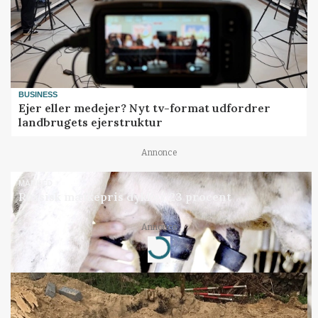
BUSINESS
Ejer eller medejer? Nyt tv-format udfordrer
landbrugets ejerstruktur
Annonce
MARKED
Russisk mælkepris dykker 23 procent
Annonce
Loading...